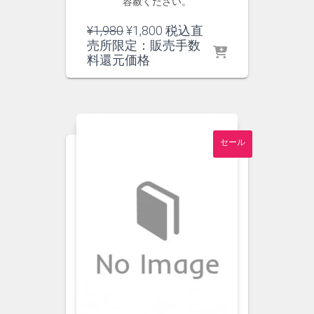
容赦ください。
元
現
¥
1,980
¥
1,800
税込直
の
在
売所限定：販売手数
価
の
料還元価格
格
価
は
格
¥1,980
は
で
¥1,800
し
で
セール
た。
す。