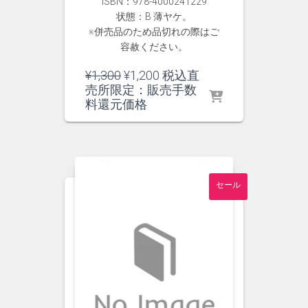
ISBN：978-4000241229
状態：B 薄ヤケ。
※併売品のため品切れの際はご
容赦ください。
元
現
¥
1,300
¥
1,200
税込直
の
在
売所限定：販売手数
価
の
料還元価格
格
価
は
格
¥1,300
は
で
¥1,200
し
で
セール
た。
す。