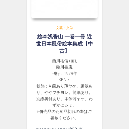
文芸・文学
絵本浅香山 一巻一冊 近
世日本風俗絵本集成【中
古】
西川祐信 (画),
臨川書店,
刊行：1979年
ISBN：-
状態：A 函あり薄ヤケ、題箋あ
り、ややフチヨレ。筒紙あり。
別紙奥付あり。本体薄ヤケ、わ
ずかにシミ。
※併売品のため品切れの際はご
容赦ください。