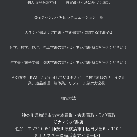
個人情報保護方針
特定商取引法に基づく表記
取扱ジャンル・対応シチュエーション一覧
カネシバ書店：専門書・学術書買取に関する詳細FAQ
化学、数学、物理、理工学書の買取はカネシバ書店にお任せください！
医学書・歯科学書・獣医学書の買取はカネシバ書店にお任せください！
その古本・DVD、ただ処分していませんか！？横浜周辺のリサイクル
業、遺品整理、解体業、リフォーム業の方必見！
梱包方法
神奈川県横浜市の古本買取・古書買取・DVD買取
©カネシバ書店
住所：〒231-0066 神奈川県横浜市中区日ノ出町2-110-1
ミオカステーロ横浜南アビターレ1F