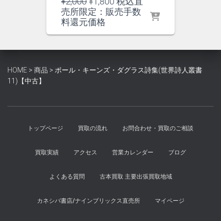
元
現
¥
2,000
¥
1,800
税込直
の
在
売所限定：販売手数
価
の
料還元価格
格
価
は
格
¥2,000
は
で
¥1,800
HOME
>
商品
>
ポール・キーンズ・ダグラス詩集(世界詩人叢書
し
で
11)【中古】
た。
す。
トップページ
買取の流れ
お問合わせ・買取のご相談
買取実績
アクセス
営業カレンダー
ブログ
よくある質問
古本買取 主要出張買取地域
カネシバ書店/ナインブリックス直売所
マイページ