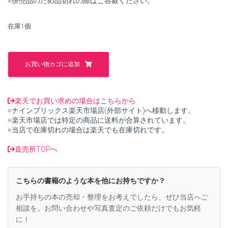
※併売品のため品切れの際はご容赦ください。
し
で
た。
す。
在庫1個
ポ
ー
お買い物カゴに追加
ル・
キ
ー
ン
楽天でお買い求めの場合はこちらから
ズ・
※ナインブリックス楽天市場店(外部サイト)へ移動します。
ダ
※楽天市場店では特定の商品に送料が合算されています。
グ
※当店で在庫切れの場合は楽天でも在庫切れです。
ラ
ス
直売所TOPへ
詩
集
(世
こちらの書籍のような本を他にお持ちですか？
界
詩
お手持ちの本の売却・整理をお考えでしたら、ぜひ当店へご
人
相談を。お問い合わせや写真査定のご依頼だけでもお気軽
叢
に！
書