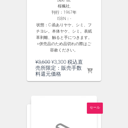
桜楓社,
刊行：1967年
ISBN：-
状態：C 函ありヤケ、シミ、フ
チヨレ。本体ヤケ、シミ。表紙
革剥離、触ると手につきます。
※併売品のため品切れの際はご
容赦ください。
元
現
¥
3,600
¥
3,300
税込直
の
在
売所限定：販売手数
価
の
料還元価格
格
価
は
格
¥3,600
は
で
¥3,300
し
で
セール
た。
す。