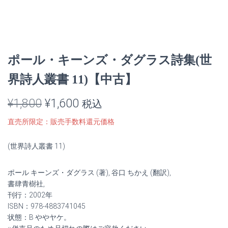
ポール・キーンズ・ダグラス詩集(世
界詩人叢書 11)【中古】
元
現
¥
1,800
¥
1,600
税込
の
在
直売所限定：販売手数料還元価格
価
の
(世界詩人叢書 11)
格
価
ポール キーンズ・ダグラス (著), 谷口 ちかえ (翻訳),
は
格
書肆青樹社,
¥1,800
は
刊行：2002年
ISBN：978-4883741045
で
¥1,600
状態：B ややヤケ。