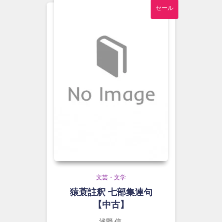
セール
文芸・文学
猿蓑註釈 七部集連句
【中古】
浅野 信,