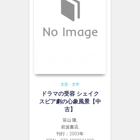
文芸・文学
ドラマの受容 シェイク
スピア劇の心象風景【中
古】
笹山 隆,
岩波書店,
刊行：2003年