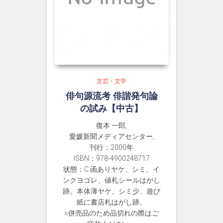
文芸・文学
俳句源流考 俳諧発句論
の試み【中古】
復本 一郎,
愛媛新聞メディアセンター,
刊行：2000年
ISBN：978-4900248717
状態：C 函ありヤケ、シミ、イ
ンクヨゴレ、値札シールはがし
跡。本体薄ヤケ、シミ少、遊び
紙に書店札はがし跡。
※併売品のため品切れの際はご