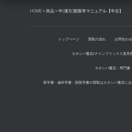
HOME
>
商品
>
中(漢方)獣医学マニュアル【中古】
トップページ
買取の流れ
お問合わ
カネシバ書店/ナインブリックス直売
カネシバ書店：専門書・
医学書・歯科学書・獣医学書の買取はカネシバ書店にお