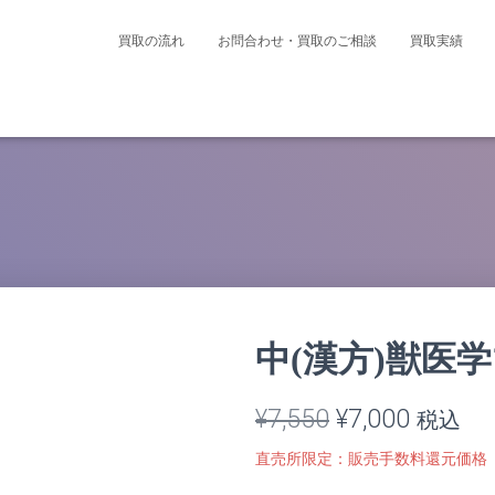
買取の流れ
お問合わせ・買取のご相談
買取実績
中(漢方)獣医
元
現
¥
7,550
¥
7,000
税込
の
在
直売所限定：販売手数料還元価格