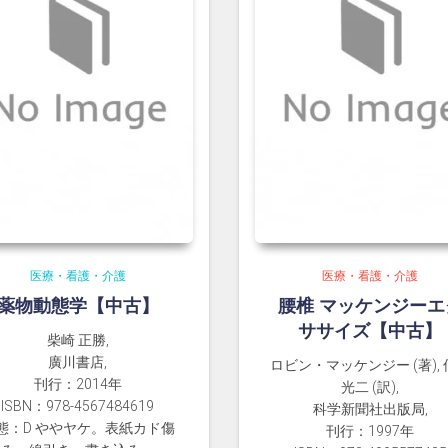
医療・看護・介護
医療・看護・介護
薬物動態学【中古】
腰椎 マッケンジーエ
ササイズ【中古】
柴崎 正勝,
廣川書店,
ロビン・マッケンジー (著),
刊行：2014年
光二 (訳),
ISBN：978-4567484619
科学新聞社出版局,
態：D ややヤケ。表紙カド傷
刊行：1997年