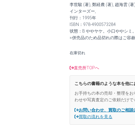
価
の
李世駿 (著), 鄭経農 (著), 趙海雲 (著
格
価
インターズー,
刊行：1995年
は
格
ISBN：978-4900573284
状態：B ややヤケ。小口ややシミ
¥7,550
は
※併売品のため品切れの際はご容
で
¥7,000
在庫切れ
し
で
た。
す。
直売所TOPへ
こちらの書籍のような本を他に
お手持ちの本の売却・整理をお
わせや写真査定のご依頼だけで
お問い合わせ、買取のご相談
買取の流れを見る