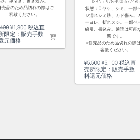
み。線引き、書き込み。
ISBN：978-4905577485
併売品のため品切れの際はご
状態：C ヤケ、シミ。一部
容赦ください。
ジ濡れシミ跡、カド傷み。
ーヨレ、折れスジ。一部ペ
元
現
,400
¥
1,300
税込直
線引、書込み。通読は可能
の
在
所限定：販売手数
態です。
価
の
還元価格
※併売品のため品切れの際
格
価
容赦ください。
は
格
¥1,400
は
元
現
¥
5,500
¥
5,100
税込直
で
¥1,300
の
在
売所限定：販売手数
し
で
価
の
料還元価格
た。
す。
格
価
は
格
¥5,500
は
で
¥5,100
し
で
た。
す。