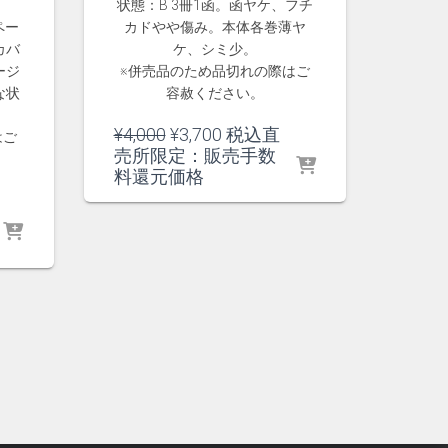
状態：B 3冊1函。函ヤケ、フチ
ペー
カドやや傷み。本体各巻薄ヤ
カバ
ケ、シミ少。
ージ
※併売品のため品切れの際はご
な状
容赦ください。
元
現
¥
4,000
¥
3,700
税込直
はご
の
在
売所限定：販売手数
価
の
料還元価格
格
価
は
格
¥4,000
は
で
¥3,700
し
で
た。
す。