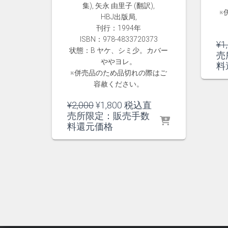
集), 矢永 由里子 (翻訳),
※
HBJ出版局,
刊行：1994年
ISBN：978-4833720373
¥
1
状態：B ヤケ、シミ少。カバー
売
ややヨレ。
料
※併売品のため品切れの際はご
容赦ください。
元
現
¥
2,000
¥
1,800
税込直
の
在
売所限定：販売手数
価
の
料還元価格
格
価
は
格
¥2,000
は
で
¥1,800
し
で
た。
す。