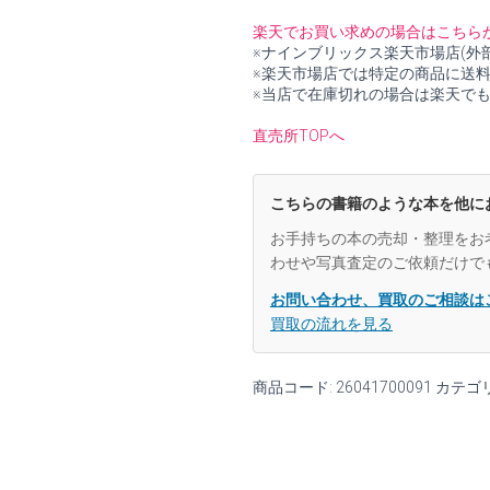
た
め
楽天でお買い求めの場合はこちら
の
※ナインブリックス楽天市場店(外
電
※楽天市場店では特定の商品に送
気
※当店で在庫切れの場合は楽天で
伝
導
直売所TOPへ
入
門
(基
こちらの書籍のような本を他に
礎
化
お手持ちの本の売却・整理をお
学
わせや写真査定のご依頼だけで
選
書
お問い合わせ、買取のご相談は
23)
買取の流れを見る
【中
古】
個
商品コード:
26041700091
カテゴ