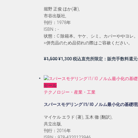
た。
す。
堀野 正俊 ほか(著),
市谷出版社,
刊行：1978年
ISBN：-
状態：C 除籍本。ヤケ、シミ。カバーややヨレ
※併売品のため品切れの際はご容赦ください。
元
現
¥
1,500
¥
1,300
税込直売所限定：販売手数料還元
の
在
価
の
格
価
セール
は
格
テクノロジー・産業・工業
¥1,500
は
で
¥1,300
スパースモデリング l1/ l0 ノルム最小化の基
し
で
た。
す。
マイケル エラド (著), 玉木 徹 (翻訳),
共立出版,
刊行：2016年
ISBN：978-4320123946