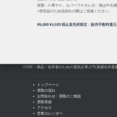
状態：A 薄ヤケ。カバーフチヨレ少。他は中古
※併売品のため品切れの際はご容赦ください。
元
現
¥
5,000
¥
4,600
税込直売所限定：販売手数料還元
の
在
価
の
格
価
は
格
¥5,000
は
で
¥4,600
し
で
HOME
>
商品
>
化学者のための電気伝導入門(基礎化学選書 
た。
す。
トップページ
買取の流れ
お問合わせ・買取のご相談
買取実績
アクセス
営業カレンダー