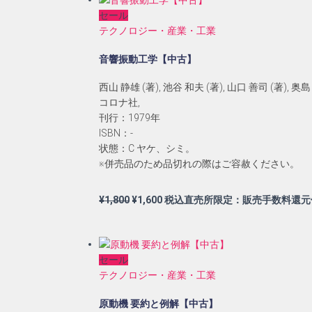
格
価
セール
は
格
テクノロジー・産業・工業
¥4,000
は
で
¥3,700
音響振動工学【中古】
し
で
た。
す。
西山 静雄 (著), 池谷 和夫 (著), 山口 善司 (著), 奥島 
コロナ社,
刊行：1979年
ISBN：-
状態：C ヤケ、シミ。
※併売品のため品切れの際はご容赦ください。
元
現
¥
1,800
¥
1,600
税込直売所限定：販売手数料還元
の
在
価
の
格
価
セール
は
格
テクノロジー・産業・工業
¥1,800
は
で
¥1,600
原動機 要約と例解【中古】
し
で