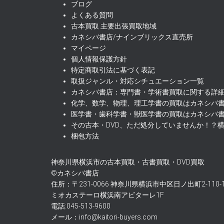
ブログ
よくある質問
古本買取 主要出張買取地域
カネシバ書店/ナインブリックス直売所
マイページ
個人情報保護方針
特定商取引法に基づく表記
取扱ジャンル・対応シチュエーション一覧
カネシバ書店：専門書・学術書買取に関する詳細
化学、数学、物理、理工学書の買取はカネシバ
医学書・歯科学書・獣医学書の買取はカネシバ
その古本・DVD、ただ処分していませんか！？
梱包方法
神奈川県横浜市の古本買取・古書買取・DVD買取
©カネシバ書店
住所：〒231-0066 神奈川県横浜市中区日ノ出町2-110-
ミオカステーロ横浜南アビターレ1F
電話:045-513-9600
メール：info@kaitori-buyers.com