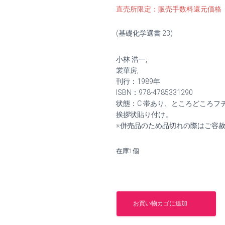
の
在
直売所限定：販売手数料還元価格
価
の
(基礎化学選書 23)
格
価
小林 浩一,
は
格
裳華房,
¥4,350
は
刊行：1989年
ISBN：978-4785331290
で
¥4,000
状態：C 帯あり、ところどころ
挨拶状貼り付け。
し
で
※併売品のため品切れの際はご容
た。
す。
在庫1個
化
学
お買い物カゴに追加
者
の