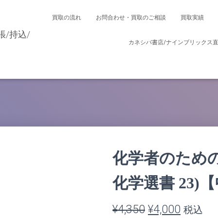
買取の流れ
お問合わせ・買取のご相談
買取実績
カネシバ書店/ナインブリックス
化学者のための
化学選書 23)
元
現
¥
4,350
¥
4,000
税込