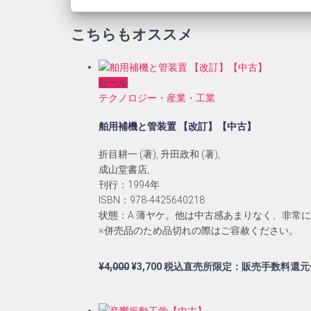
こちらもオススメ
セール
テクノロジー・産業・工業
舶用補機と管装置 【改訂】【中古】
折目耕一 (著), 升田政和 (著),
成山堂書店,
刊行：1994年
ISBN：978-4425640218
状態：A 薄ヤケ。他は中古感あまりなく、非常
※併売品のため品切れの際はご容赦ください。
元
現
¥
4,000
¥
3,700
税込直売所限定：販売手数料還元
の
在
価
の