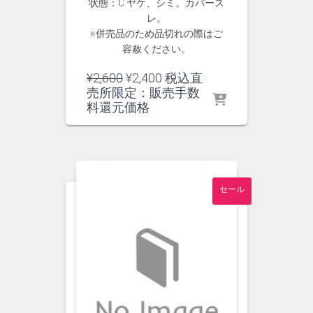
状態：C ヤケ、シミ。カバース
レ。
※併売品のため品切れの際はご
容赦ください。
元
現
¥
2,600
¥
2,400
税込直
の
在
売所限定：販売手数
価
の
料還元価格
格
価
は
格
¥2,600
は
で
¥2,400
し
で
セール
た。
す。