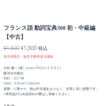
フランス語 動詞宝典308 初・中級編
【中古】
元
現
¥
1,500
¥
1,300
税込
の
在
直売所限定：販売手数料還元価格
価
の
久松 健一 (著), studio PAQUI (イラスト),
格
価
駿河台出版社,
刊行：2017年
は
格
ISBN：978-4411005434
状態：A 薄ヤケ。他は中古感あまりなく、非常に良い状態です。
¥1,500
は
※併売品のため品切れの際はご容赦ください。
で
¥1,300
在庫1個