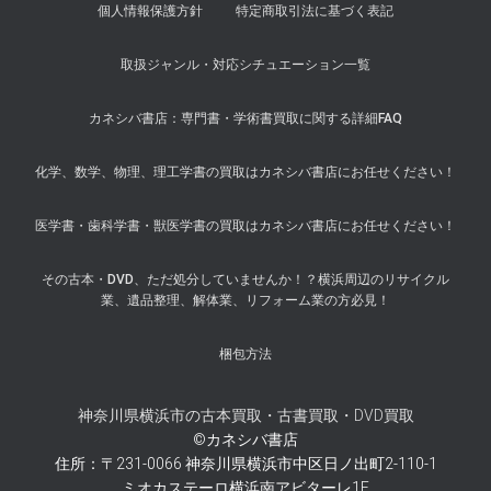
個人情報保護方針
特定商取引法に基づく表記
取扱ジャンル・対応シチュエーション一覧
カネシバ書店：専門書・学術書買取に関する詳細FAQ
化学、数学、物理、理工学書の買取はカネシバ書店にお任せください！
医学書・歯科学書・獣医学書の買取はカネシバ書店にお任せください！
その古本・DVD、ただ処分していませんか！？横浜周辺のリサイクル
業、遺品整理、解体業、リフォーム業の方必見！
梱包方法
神奈川県横浜市の古本買取・古書買取・DVD買取
©カネシバ書店
住所：〒231-0066 神奈川県横浜市中区日ノ出町2-110-1
ミオカステーロ横浜南アビターレ1F