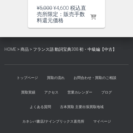
元
現
¥
5,000
¥
4,600
税込直
の
在
売所限定：販売手数
価
の
料還元価格
格
価
は
格
¥5,000
は
で
¥4,600
HOME
>
商品
>
フランス語 動詞宝典308 初・中級編【中古】
し
で
た。
す。
トップページ
買取の流れ
お問合わせ・買取のご相談
買取実績
アクセス
営業カレンダー
ブログ
よくある質問
古本買取 主要出張買取地域
カネシバ書店/ナインブリックス直売所
マイページ