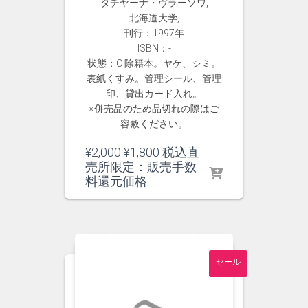
タチヤーナ・ヴラーソワ,
北海道大学,
刊行：1997年
ISBN：-
状態：C 除籍本。ヤケ、シミ。
表紙くすみ。管理シール、管理
印、貸出カード入れ。
※併売品のため品切れの際はご
容赦ください。
元
現
¥
2,000
¥
1,800
税込直
の
在
売所限定：販売手数
価
の
料還元価格
格
価
は
格
¥2,000
は
で
¥1,800
し
で
セール
た。
す。