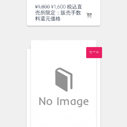
元
現
¥
1,800
¥
1,600
税込直
の
在
売所限定：販売手数
価
の
料還元価格
格
価
は
格
¥1,800
は
で
¥1,600
し
で
セール
た。
す。