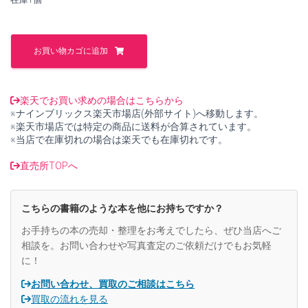
し
で
た。
す。
フ
ラ
お買い物カゴに追加
ン
ス
語
動
楽天でお買い求めの場合はこちらから
詞
※ナインブリックス楽天市場店(外部サイト)へ移動します。
宝
※楽天市場店では特定の商品に送料が合算されています。
典
※当店で在庫切れの場合は楽天でも在庫切れです。
308
初・
直売所TOPへ
中
級
編
こちらの書籍のような本を他にお持ちですか？
【中
古】
お手持ちの本の売却・整理をお考えでしたら、ぜひ当店へご
個
相談を。お問い合わせや写真査定のご依頼だけでもお気軽
に！
お問い合わせ、買取のご相談はこちら
買取の流れを見る