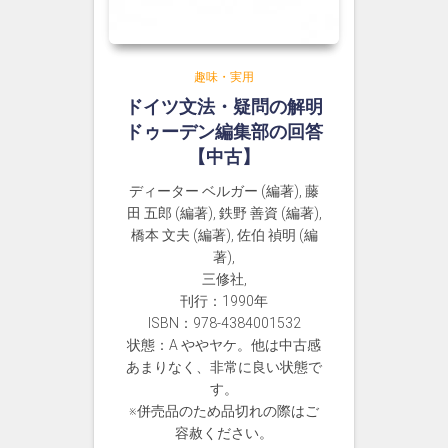
趣味・実用
ドイツ文法・疑問の解明
ドゥーデン編集部の回答
【中古】
ディーター ベルガー (編著), 藤
田 五郎 (編著), 鉄野 善資 (編著),
橋本 文夫 (編著), 佐伯 禎明 (編
著),
三修社,
刊行：1990年
ISBN：978-4384001532
状態：A ややヤケ。他は中古感
あまりなく、非常に良い状態で
す。
※併売品のため品切れの際はご
容赦ください。