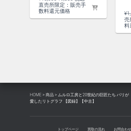
の
在
直売所限定：販売手
価
の
数料還元価格
¥
1
格
価
売
は
格
料
¥10,000
は
で
¥9,300
し
で
た。
す。
HOME
>
商品
>
ムルロ工房と20世紀の巨匠たち パリが
愛したリトグラフ 【図録】【中古】
トップページ
買取の流れ
お問合わ