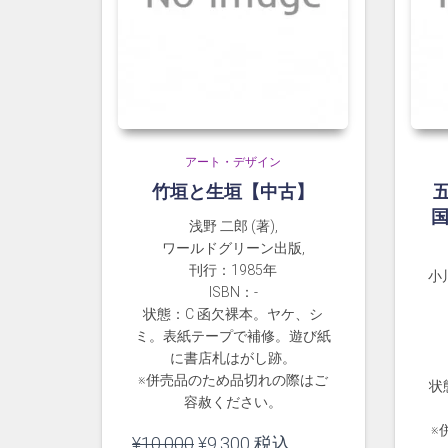
アート・デザイン
竹垣と生垣【中古】
国
浅野 二郎 (著),
ワールドグリーン出版,
刊行：1985年
小川
ISBN：-
状態：C 函欠裸本。ヤケ、シ
ミ。表紙テープで補修。遊び紙
に書店札はがし跡。
※併売品のため品切れの際はご
状
容赦ください。
※
元
現
¥
10,000
¥
9,300
税込