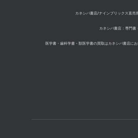
カネシバ書店/ナインブリックス直売
カネシバ書店：専門書・
医学書・歯科学書・獣医学書の買取はカネシバ書店にお