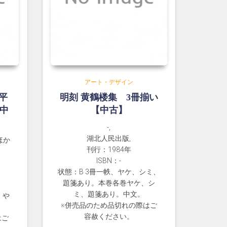
アート・デザイン
平
明刻 黄鶴楼集 3冊揃い
【中
【中古】
-,
湖北人民出版,
 ほか
刊行：1984年
ISBN：-
状態：B 3冊一帙、ヤケ、シミ、
題箋あり。本巻各巻ヤケ、シ
ミ、題箋あり。中文。
、や
※併売品のため品切れの際はご
容赦ください。
はご