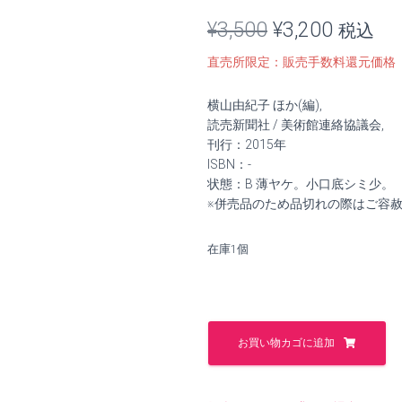
元
現
¥
3,500
¥
3,200
税込
の
在
直売所限定：販売手数料還元価格
価
の
横山由紀子 ほか(編),
格
価
読売新聞社 / 美術館連絡協議会,
刊行：2015年
は
格
ISBN：-
状態：B 薄ヤケ。小口底シミ少。
¥3,500
は
※併売品のため品切れの際はご容
で
¥3,200
在庫1個
し
で
た。
す。
ム
ル
お買い物カゴに追加
ロ
工
房