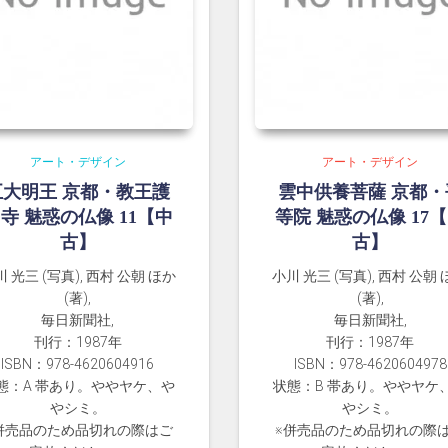
アート・デザイン
アート・デザイン
五大明王 京都・教王護
雲中供養菩薩 京都・
寺 魅惑の仏像 11【中
等院 魅惑の仏像 17
古】
古】
 光三 (写真), 西村 公朝 ほか
小川 光三 (写真), 西村 公朝
(著),
(著),
毎日新聞社,
毎日新聞社,
刊行：1987年
刊行：1987年
ISBN：978-4620604916
ISBN：978-4620604978
態：A 帯あり。ややヤケ、や
状態：B 帯あり。ややヤケ
やシミ。
やシミ。
併売品のため品切れの際はご
※併売品のため品切れの際