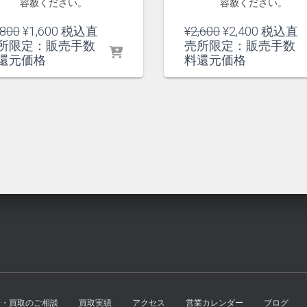
容赦ください。
容赦ください。
元
現
元
現
,800
¥
1,600
税込直
¥
2,600
¥
2,400
税込直
の
在
の
在
所限定：販売手数
売所限定：販売手数
価
の
価
の
還元価格
料還元価格
格
価
格
価
は
格
は
格
¥1,800
は
¥2,600
は
で
¥1,600
で
¥2,400
し
で
し
で
た。
す。
た。
す。
せ・買取のご相談
買取実績
アクセス
営業カレンダー
ブログ