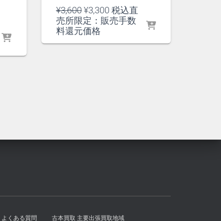
元
現
¥
3,600
¥
3,300
税込直
の
在
売所限定：販売手数
価
の
料還元価格
格
価
は
格
¥3,600
は
で
¥3,300
し
で
た。
す。
よくある質問
古本買取 主要出張買取地域