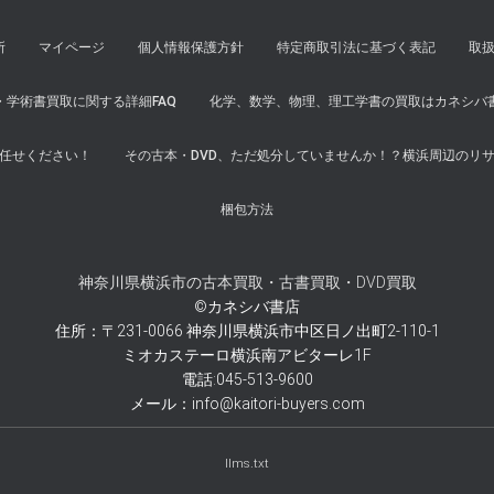
所
マイページ
個人情報保護方針
特定商取引法に基づく表記
取
学術書買取に関する詳細FAQ
化学、数学、物理、理工学書の買取はカネシバ
任せください！
その古本・DVD、ただ処分していませんか！？横浜周辺のリ
梱包方法
神奈川県横浜市の古本買取・古書買取・DVD買取
©カネシバ書店
住所：〒231-0066 神奈川県横浜市中区日ノ出町2-110-1
ミオカステーロ横浜南アビターレ1F
電話:045-513-9600
メール：info@kaitori-buyers.com
llms.txt