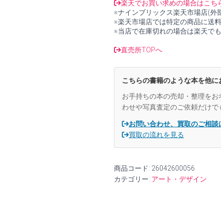
と
楽天でお買い求めの場合はこち
20
※ナインブリックス楽天市場店(外
世
※楽天市場店では特定の商品に送
紀
※当店で在庫切れの場合は楽天で
の
巨
直売所TOPへ
匠
た
ち
こちらの書籍のような本を他に
パ
リ
お手持ちの本の売却・整理をお
が
わせや写真査定のご依頼だけで
愛
し
お問い合わせ、買取のご相談
た
買取の流れを見る
リ
ト
グ
商品コード:
26042600056
ラ
カテゴリー:
アート・デザイン
フ
【図
録】
【中
古】