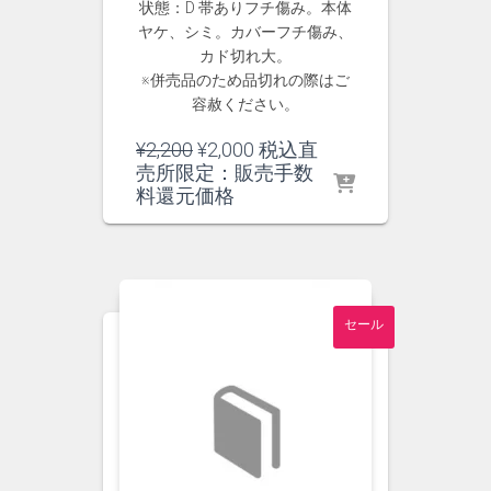
状態：D 帯ありフチ傷み。本体
ヤケ、シミ。カバーフチ傷み、
カド切れ大。
※併売品のため品切れの際はご
容赦ください。
元
現
¥
2,200
¥
2,000
税込直
の
在
売所限定：販売手数
価
の
料還元価格
格
価
は
格
¥2,200
は
で
¥2,000
し
で
セール
た。
す。