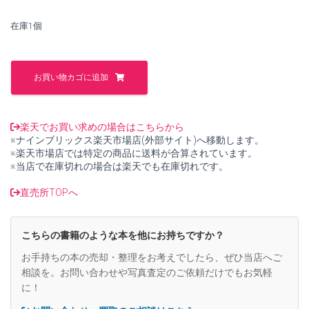
で
¥1,300
在庫1個
し
で
た。
す。
ヴ
ォ
お買い物カゴに追加
ー
カ
ル
&
楽天でお買い求めの場合はこちらから
ピ
※ナインブリックス楽天市場店(外部サイト)へ移動します。
ア
※楽天市場店では特定の商品に送料が合算されています。
ノ
※当店で在庫切れの場合は楽天でも在庫切れです。
伴
奏
直売所TOPへ
プ
ロ
フ
こちらの書籍のような本を他にお持ちですか？
ェ
ッ
お手持ちの本の売却・整理をお考えでしたら、ぜひ当店へご
シ
相談を。お問い合わせや写真査定のご依頼だけでもお気軽
ョ
に！
ナ
ル