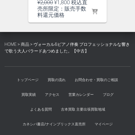
元
現
¥
2,000
¥
1,800
税込直
の
在
売所限定：販売手数
価
の
料還元価格
格
価
は
格
¥2,000
は
で
¥1,800
HOME
>
商品
>
ヴォーカル&ピアノ伴奏 プロフェッショナルな響き
し
で
で歌う大人バラードあつめました。【中古】
た。
す。
トップページ
買取の流れ
お問合わせ・買取のご相談
買取実績
アクセス
営業カレンダー
ブログ
よくある質問
古本買取 主要出張買取地域
カネシバ書店/ナインブリックス直売所
マイページ