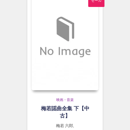
セール
映画・音楽
梅若謡曲全集 下【中
古】
梅若 六郎,