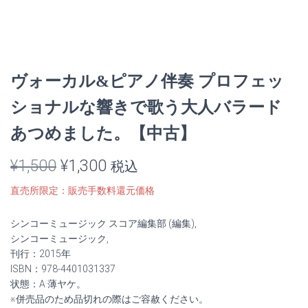
ヴォーカル&ピアノ伴奏 プロフェッ
ショナルな響きで歌う大人バラード
あつめました。【中古】
元
現
¥
1,500
¥
1,300
税込
の
在
直売所限定：販売手数料還元価格
価
の
シンコーミュージック スコア編集部 (編集),
格
価
シンコーミュージック,
刊行：2015年
は
格
ISBN：978-4401031337
状態：A 薄ヤケ。
¥1,500
は
※併売品のため品切れの際はご容赦ください。