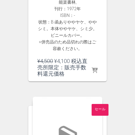
能楽書林,
刊行：1972年
ISBN：-
状態：B 函ありややヤケ、やや
シミ。本体ややヤケ、シミ少。
ビニールカバー。
※併売品のため品切れの際はご
容赦ください。
元
現
¥
4,500
¥
4,100
税込直
の
在
売所限定：販売手数
価
の
料還元価格
格
価
は
格
¥4,500
は
で
¥4,100
し
で
セール
た。
す。