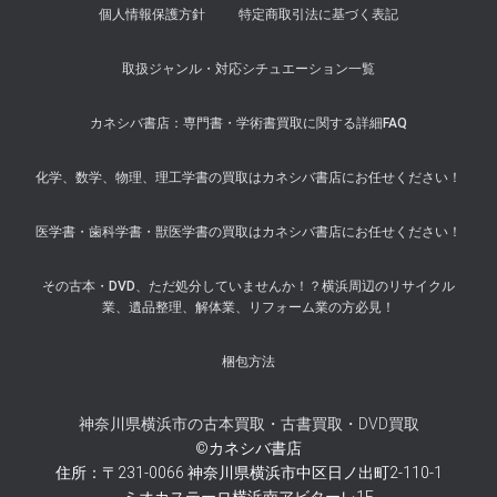
個人情報保護方針
特定商取引法に基づく表記
取扱ジャンル・対応シチュエーション一覧
カネシバ書店：専門書・学術書買取に関する詳細FAQ
化学、数学、物理、理工学書の買取はカネシバ書店にお任せください！
医学書・歯科学書・獣医学書の買取はカネシバ書店にお任せください！
その古本・DVD、ただ処分していませんか！？横浜周辺のリサイクル
業、遺品整理、解体業、リフォーム業の方必見！
梱包方法
神奈川県横浜市の古本買取・古書買取・DVD買取
©カネシバ書店
住所：〒231-0066 神奈川県横浜市中区日ノ出町2-110-1