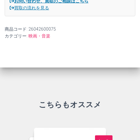
お問い合わせ、買取のご相談はこちら
な
買取の流れを見る
響
き
で
商品コード:
26042600075
歌
う
カテゴリー:
映画・音楽
大
人
バ
ラ
ー
ド
あ
つ
め
ま
し
こちらもオススメ
た。
【中
古】
個