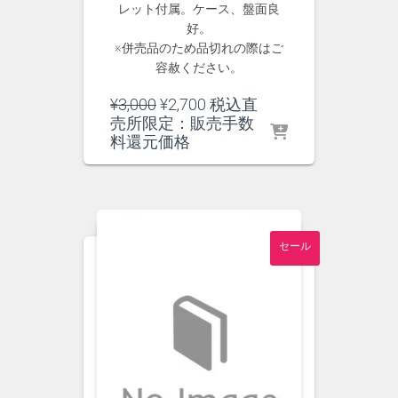
レット付属。ケース、盤面良
好。
※併売品のため品切れの際はご
容赦ください。
元
現
¥
3,000
¥
2,700
税込直
の
在
売所限定：販売手数
価
の
料還元価格
格
価
は
格
¥3,000
は
で
¥2,700
し
で
セール
た。
す。