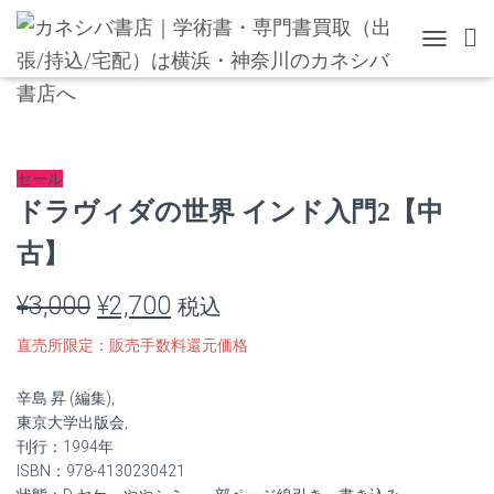
TOGGLE 
セール
ドラヴィダの世界 インド入門2【中
古】
元
現
¥
3,000
¥
2,700
税込
の
在
直売所限定：販売手数料還元価格
価
の
辛島 昇 (編集),
格
価
東京大学出版会,
刊行：1994年
は
格
ISBN：978-4130230421