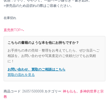
状態：D ヤケ、ややシミ。一部ページ線引き・書き込み。
¥3,000
は
※併売品のため品切れの際はご容赦ください。
で
¥2,700
在庫切れ
し
で
た。
す。
直売所TOPへ
こちらの書籍のような本を他にお持ちですか？
お手持ちの本の売却・整理をお考えでしたら、ぜひ当店へご
相談を。お問い合わせや写真査定のご依頼だけでもお気軽
に！
お問い合わせ、買取のご相談はこちら
買取の流れを見る
商品コード:
26051500008
カテゴリー:
神も仏も。多神的世界と宗
教