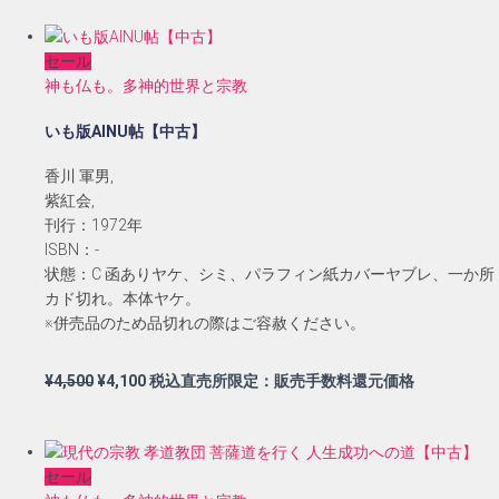
価
の
格
価
セール
は
格
神も仏も。多神的世界と宗教
¥1,500
は
で
¥1,300
いも版AINU帖【中古】
し
で
た。
す。
香川 軍男,
紫紅会,
刊行：1972年
ISBN：-
状態：C 函ありヤケ、シミ、パラフィン紙カバーヤブレ、一か所
カド切れ。本体ヤケ。
※併売品のため品切れの際はご容赦ください。
元
現
¥
4,500
¥
4,100
税込直売所限定：販売手数料還元価格
の
在
価
の
格
価
セール
は
格