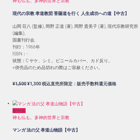
神も仏も。多神的世界と宗教
¥4,500
は
で
¥4,100
現代の宗教 孝道教団 菩薩道を行く 人生成功への道【中古】
し
で
た。
す。
山岡 荘八 (監修), 岡野 正道 (著), 岡野 貴美子 (著), 現代宗教研究所
(編集),
国書刊行会,
刊行：1966年
ISBN：-
状態：C ヤケ、シミ。ビニールカバー、カド反り。
※併売品のため品切れの際はご容赦ください。
元
現
¥
1,500
¥
1,300
税込直売所限定：販売手数料還元価格
の
在
価
の
格
価
セール
は
格
神も仏も。多神的世界と宗教
¥1,500
は
で
¥1,300
マンガ 法の父 孝道山物語【中古】
し
で
た。
す。