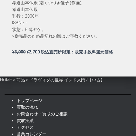
孝道山本仏殿 (著), つづき佳子 (作画),
孝道山本仏殿,
刊行：2000年
ISBN：-
状態：B 薄ヤケ。
※併売品のため品切れの際はご容赦ください。
元
現
¥
3,000
¥
2,700
税込直売所限定：販売手数料還元価格
の
在
価
の
格
価
は
格
HOME
>
商品
>
ドラヴィダの世界 インド入門2【中古】
¥3,000
は
で
¥2,700
し
で
トップページ
た。
す。
買取の流れ
お問合わせ・買取のご相談
買取実績
アクセス
営業カレンダー