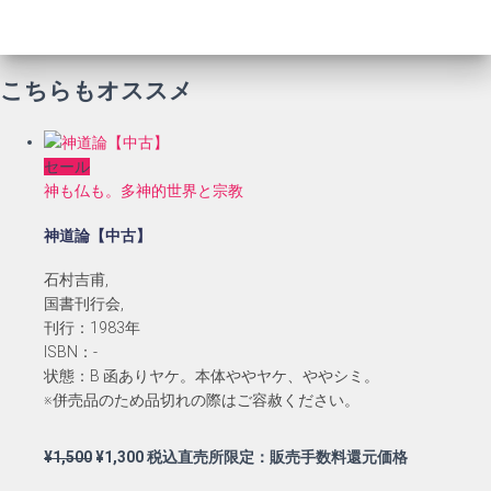
こちらもオススメ
セール
神も仏も。多神的世界と宗教
神道論【中古】
石村吉甫,
国書刊行会,
刊行：1983年
ISBN：-
状態：B 函ありヤケ。本体ややヤケ、ややシミ。
※併売品のため品切れの際はご容赦ください。
元
現
¥
1,500
¥
1,300
税込直売所限定：販売手数料還元価格
の
在