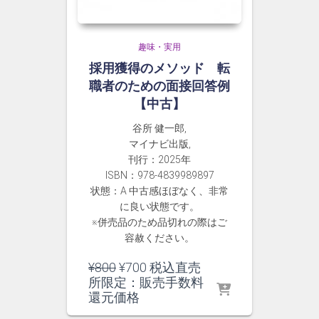
趣味・実用
採用獲得のメソッド 転
職者のための面接回答例
【中古】
谷所 健一郎,
マイナビ出版,
刊行：2025年
ISBN：978-4839989897
状態：A 中古感ほぼなく、非常
に良い状態です。
※併売品のため品切れの際はご
容赦ください。
元
現
¥
800
¥
700
税込直売
の
在
所限定：販売手数料
価
の
還元価格
格
価