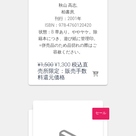
秋山 高志,
柏書房,
刊行：2001年
ISBN：978-4760120420
状態：B 帯あり。ややヤケ。除
籍本につき、遊び紙に管理印。
※併売品のため品切れの際はご
容赦ください。
元
現
¥
1,500
¥
1,300
税込直
の
在
売所限定：販売手数
価
の
料還元価格
格
価
は
格
¥1,500
は
で
¥1,300
し
で
セール
た。
す。