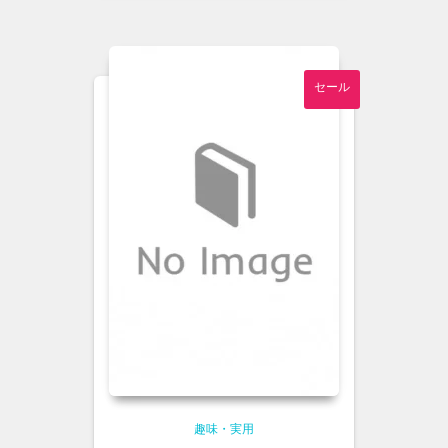
は
格
¥800
は
で
¥700
し
で
セール
た。
す。
趣味・実用