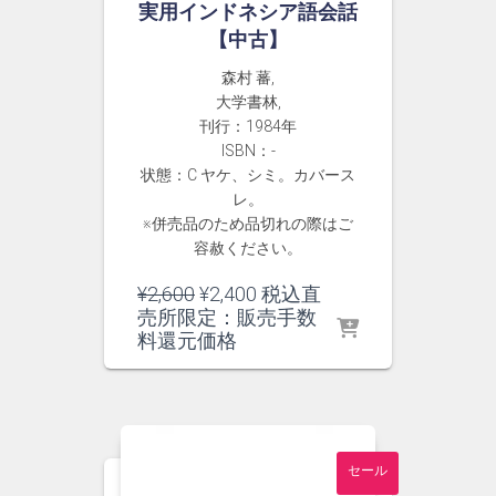
実用インドネシア語会話
【中古】
森村 蕃,
大学書林,
刊行：1984年
ISBN：-
状態：C ヤケ、シミ。カバース
レ。
※併売品のため品切れの際はご
容赦ください。
元
現
¥
2,600
¥
2,400
税込直
の
在
売所限定：販売手数
価
の
料還元価格
格
価
は
格
¥2,600
は
で
¥2,400
し
で
セール
た。
す。