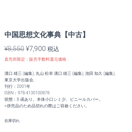
中国思想文化事典【中古】
元
現
¥
8,550
¥
7,900
税込
の
在
直売所限定：販売手数料還元価格
価
の
溝口 雄三 (編集), 丸山 松幸 溝口 雄三 (編集), 池田 知久 (編集),
格
価
東京大学出版会,
刊行：2001年
は
格
ISBN：978-4130100878
状態：B 函あり。本体小口シミ少、ビニールカバー。
¥8,550
は
※併売品のため品切れの際はご容赦ください。
で
¥7,900
在庫切れ
し
で