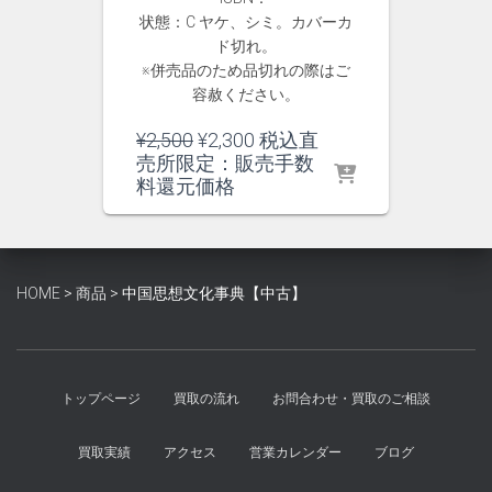
状態：C ヤケ、シミ。カバーカ
ド切れ。
※併売品のため品切れの際はご
容赦ください。
元
現
¥
2,500
¥
2,300
税込直
の
在
売所限定：販売手数
価
の
料還元価格
格
価
は
格
¥2,500
は
で
¥2,300
HOME
>
商品
>
中国思想文化事典【中古】
し
で
た。
す。
トップページ
買取の流れ
お問合わせ・買取のご相談
買取実績
アクセス
営業カレンダー
ブログ