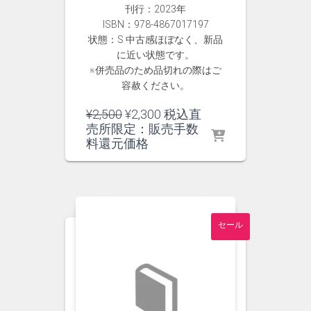
刊行：2023年
ISBN：978-4867017197
状態：S 中古感ほぼなく、新品
に近い状態です。
※併売品のため品切れの際はご
容赦ください。
元
現
¥
2,500
¥
2,300
税込直
の
在
売所限定：販売手数
価
の
料還元価格
格
価
は
格
¥2,500
は
で
¥2,300
し
で
セール
た。
す。