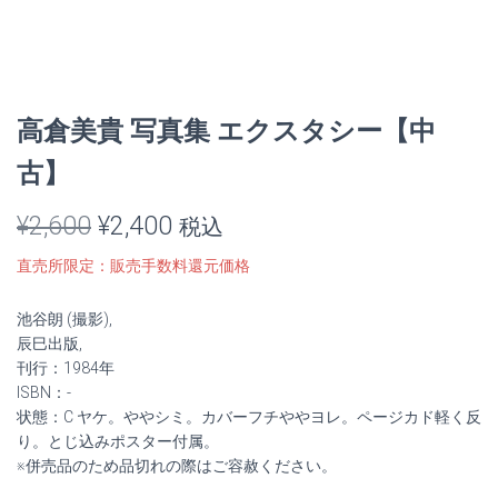
高倉美貴 写真集 エクスタシー【中
古】
元
現
¥
2,600
¥
2,400
税込
の
在
直売所限定：販売手数料還元価格
価
の
池谷朗 (撮影),
格
価
辰巳出版,
刊行：1984年
は
格
ISBN：-
状態：C ヤケ。ややシミ。カバーフチややヨレ。ページカド軽く反
¥2,600
は
り。とじ込みポスター付属。
※併売品のため品切れの際はご容赦ください。
で
¥2,400