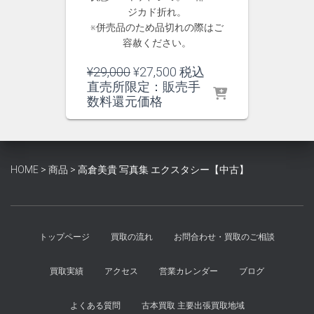
ジカド折れ。
※併売品のため品切れの際はご
容赦ください。
元
現
¥
29,000
¥
27,500
税込
の
在
直売所限定：販売手
価
の
数料還元価格
格
価
は
格
¥29,000
は
で
¥27,500
HOME
>
商品
>
高倉美貴 写真集 エクスタシー【中古】
し
で
た。
す。
トップページ
買取の流れ
お問合わせ・買取のご相談
買取実績
アクセス
営業カレンダー
ブログ
よくある質問
古本買取 主要出張買取地域