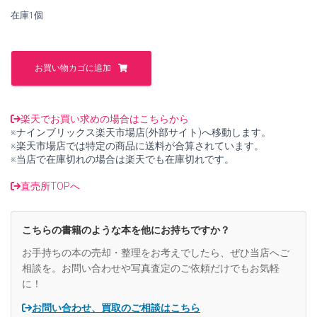
し
で
在庫1個
た。
す。
高
倉
お買い物カゴに追加
美
貴
写
真
楽天でお買い求めの場合はこちらから
集
※ナインブリックス楽天市場店(外部サイト)へ移動します。
エ
※楽天市場店では特定の商品に送料が合算されています。
ク
※当店で在庫切れの場合は楽天でも在庫切れです。
ス
タ
直売所TOPへ
シ
ー
【中
こちらの書籍のような本を他にお持ちですか？
古】
個
お手持ちの本の売却・整理をお考えでしたら、ぜひ当店へご
相談を。お問い合わせや写真査定のご依頼だけでもお気軽
に！
お問い合わせ、買取のご相談はこちら