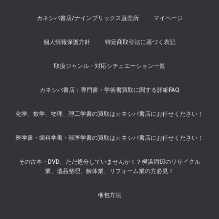
カネシバ書店/ナインブリックス直売所
マイページ
個人情報保護方針
特定商取引法に基づく表記
取扱ジャンル・対応シチュエーション一覧
カネシバ書店：専門書・学術書買取に関する詳細FAQ
化学、数学、物理、理工学書の買取はカネシバ書店にお任せください！
医学書・歯科学書・獣医学書の買取はカネシバ書店にお任せください！
その古本・DVD、ただ処分していませんか！？横浜周辺のリサイクル
業、遺品整理、解体業、リフォーム業の方必見！
梱包方法