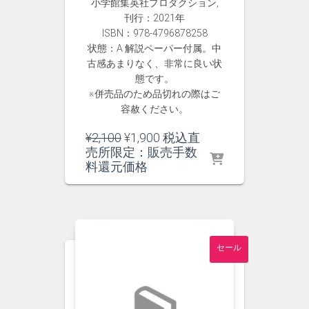
小学館集英社プロダクション,
刊行：2021年
ISBN：978-4796878258
状態：A 解説ペーパー付属。中
古感あまりなく、非常に良い状
態です。
※併売品のため品切れの際はご
容赦ください。
元
現
¥
2,100
¥
1,900
税込直
の
在
売所限定：販売手数
価
の
料還元価格
格
価
は
格
¥2,100
は
で
¥1,900
し
で
セール
た。
す。