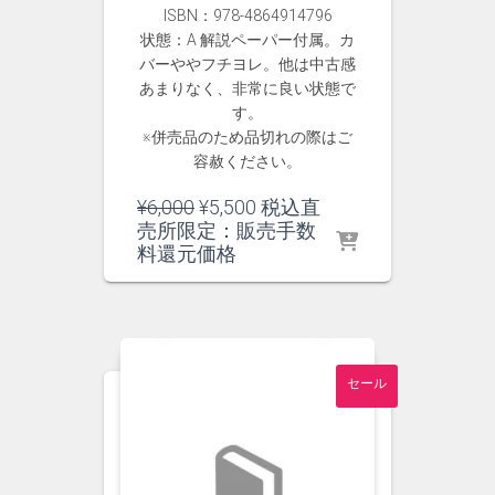
ISBN：978-4864914796
状態：A 解説ペーパー付属。カ
バーややフチヨレ。他は中古感
あまりなく、非常に良い状態で
す。
※併売品のため品切れの際はご
容赦ください。
元
現
¥
6,000
¥
5,500
税込直
の
在
売所限定：販売手数
価
の
料還元価格
格
価
は
格
¥6,000
は
で
¥5,500
し
で
セール
た。
す。