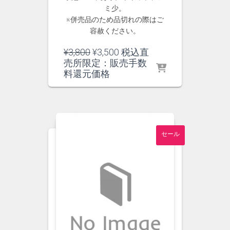
ミ少。
※併売品のため品切れの際はご
容赦ください。
元
現
¥
3,800
¥
3,500
税込直
の
在
売所限定：販売手数
価
の
料還元価格
格
価
は
格
¥3,800
は
で
¥3,500
し
で
セール
た。
す。