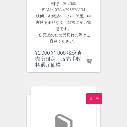
刊行：2020年
ISBN：978-4796878104
状態：A 解説ペーパー付属。中
古感あまりなく、非常に良い状
態です。
※併売品のため品切れの際はご
容赦ください。
元
現
¥
2,000
¥
1,800
税込直
の
在
売所限定：販売手数
価
の
料還元価格
格
価
は
格
¥2,000
は
で
¥1,800
し
で
セール
た。
す。