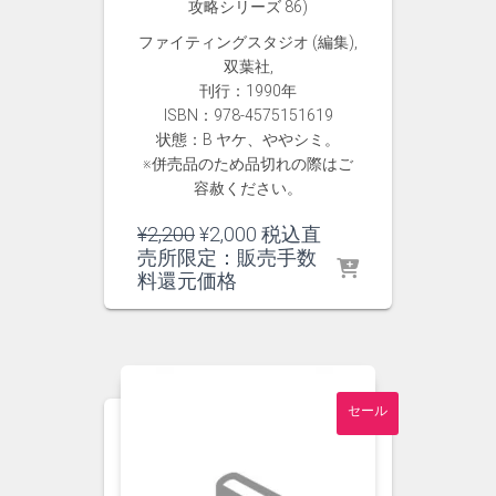
攻略シリーズ 86)
ファイティングスタジオ (編集),
双葉社,
刊行：1990年
ISBN：978-4575151619
状態：B ヤケ、ややシミ。
※併売品のため品切れの際はご
容赦ください。
元
現
¥
2,200
¥
2,000
税込直
の
在
売所限定：販売手数
価
の
料還元価格
格
価
は
格
¥2,200
は
で
¥2,000
し
で
セール
た。
す。