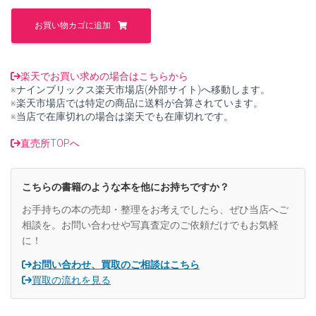
た。
す。
J-
KISS
お買い物カゴに追加
写
真
集
微
楽天でお買い求めの場合はこちらから
睡
※ナインブリックス楽天市場店(外部サイト)へ移動します。
【中
※楽天市場店では特定の商品に送料が合算されています。
古】
※当店で在庫切れの場合は楽天でも在庫切れです。
個
直売所TOPへ
こちらの書籍のような本を他にお持ちですか？
お手持ちの本の売却・整理をお考えでしたら、ぜひ当店へご
相談を。お問い合わせや写真査定のご依頼だけでもお気軽
に！
お問い合わせ、買取のご相談はこちら
買取の流れを見る