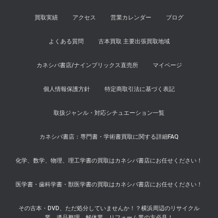
買取実績
アクセス
営業カレンダー
ブログ
よくある質問
古本買取 主要出張買取地域
カネシバ書店/ナインブリックス直売所
マイページ
個人情報保護方針
特定商取引法に基づく表記
取扱ジャンル・対応シチュエーション一覧
カネシバ書店：専門書・学術書買取に関する詳細FAQ
化学、数学、物理、理工学書の買取はカネシバ書店にお任せください！
医学書・歯科学書・獣医学書の買取はカネシバ書店にお任せください！
その古本・DVD、ただ処分していませんか！？横浜周辺のリサイクル
業、遺品整理、解体業、リフォーム業の方必見！