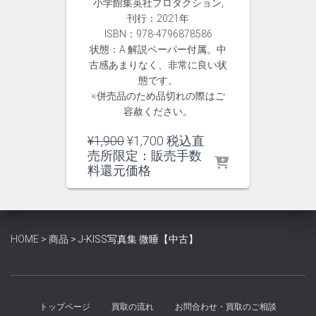
小学館集英社プロダクション,
刊行：2021年
ISBN：978-4796878586
状態：A 解説ペーパー付属。中
古感あまりなく、非常に良い状
態です。
※併売品のため品切れの際はご
容赦ください。
元
現
¥
1,900
¥
1,700
税込直
の
在
売所限定：販売手数
価
の
料還元価格
格
価
は
格
¥1,900
は
で
¥1,700
HOME
>
商品
>
J-KISS写真集 微睡【中古】
し
で
た。
す。
トップページ
買取の流れ
お問合わせ・買取のご相談