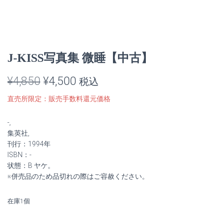
J-KISS写真集 微睡【中古】
元
現
¥
4,850
¥
4,500
税込
の
在
直売所限定：販売手数料還元価格
価
の
-,
格
価
集英社,
刊行：1994年
は
格
ISBN：-
状態：B ヤケ。
¥4,850
は
※併売品のため品切れの際はご容赦ください。
で
¥4,500
在庫1個
し
で