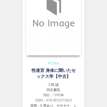
サブカル
性迷宮 身体に聞いたセ
ックス学【中古】
三枝 誠,
同文書院,
刊行：1995年
ISBN：978-4810372663
状態：B 帯あり。ややヤケ、シ