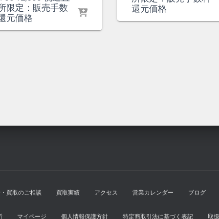
の
在
所限定：販売手数
価
の
還元価格
価
の
還元価格
格
価
格
価
は
格
は
格
¥1,000
は
¥2,700
は
で
¥900
で
¥2,500
し
で
し
で
た。
す。
た。
す。
せ・買取のご相談
買取実績
アクセス
営業カレンダー
ブログ
所
マイページ
個人情報保護方針
特定商取引法に基づく表記
取