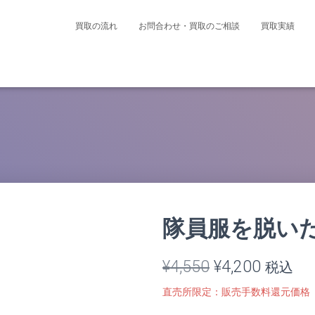
買取の流れ
お問合わせ・買取のご相談
買取実績
隊員服を脱い
元
現
¥
4,550
¥
4,200
税込
の
在
直売所限定：販売手数料還元価格