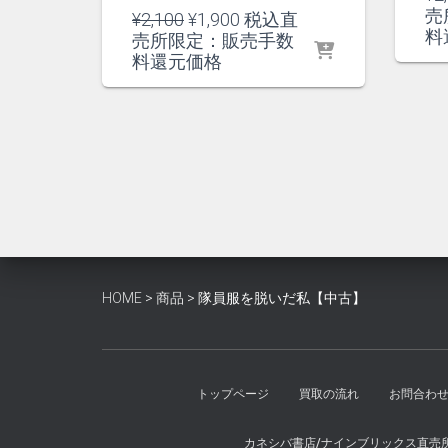
売
元
現
¥
2,100
¥
1,900
税込直
料
の
在
売所限定：販売手数
価
の
料還元価格
格
価
は
格
¥2,100
は
で
¥1,900
し
で
た。
す。
HOME
>
商品
>
隊員服を脱いだ私【中古】
トップページ
買取の流れ
お問合わ
カネシバ書店/ナインブリックス直売