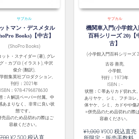
サブカル
サブカル
ットマン・デスメタル
機関車入門(小学館入
ShoPro Books)【中古】
百科シリーズ 20)【
古】
(ShoPro Books)
(小学館入門百科シリーズ 2
ット・スナイダー (著), グレ
グ・カプロ (イラスト), 中沢
古谷 善亮,
俊介 (翻訳),
小学館,
学館集英社プロダクション,
刊行：1973年
刊行：2021年
ISBN：-
ISBN：978-4796878630
状態：C 帯ありカド切れ大
態：A 解説ペーパー付属。中
ありヤケ、シミ、フチヨレ
感あまりなく、非常に良い状
体ヤケ、シミ、カドやや傷
態です。
※併売品のため品切れの際
併売品のため品切れの際はご
容赦ください。
容赦ください。
元
現
¥
1,000
¥
900
税込直売
元
現
,700
¥
2,500
税込直
の
在
所限定：販売手数料