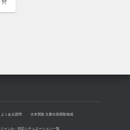
し
で
た。
す。
よくある質問
古本買取 主要出張買取地域
扱ジャンル・対応シチュエーション一覧