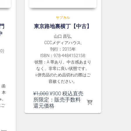
サブカル
門
東京路地裏横丁【中古】
中
山口 昌弘,
CCCメディアハウス,
刊行：2015年
0)
ISBN：978-4484152158
状態：A 帯あり。中古感あまり
なく、非常に良い状態です。
※併売品のため品切れの際はご
容赦ください。
。函
。本
元
現
¥
1,000
¥
900
税込直売
の
在
み。
所限定：販売手数料
価
の
還元価格
はご
格
価
は
格
¥1,000
は
で
¥900