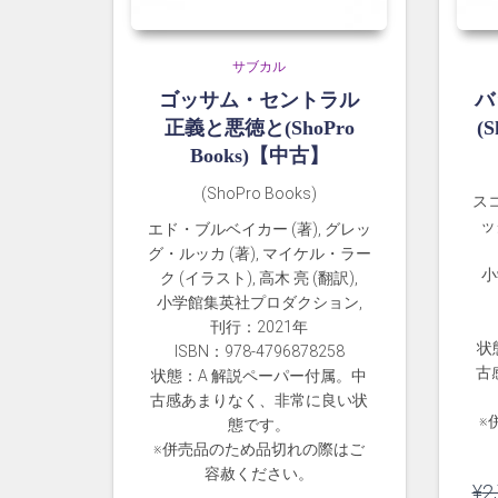
サブカル
ゴッサム・セントラル
バ
正義と悪徳と(ShoPro
(
Books)【中古】
(ShoPro Books)
スコ
ッ
エド・ブルベイカー (著), グレッ
グ・ルッカ (著), マイケル・ラー
小
ク (イラスト), 高木 亮 (翻訳),
小学館集英社プロダクション,
刊行：2021年
状
ISBN：978-4796878258
古
状態：A 解説ペーパー付属。中
古感あまりなく、非常に良い状
※
態です。
※併売品のため品切れの際はご
容赦ください。
¥
2