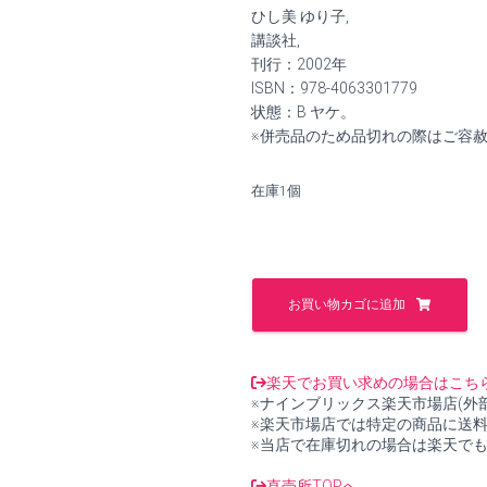
価
の
ひし美 ゆり子,
格
価
講談社,
刊行：2002年
は
格
ISBN：978-4063301779
状態：B ヤケ。
¥4,550
は
※併売品のため品切れの際はご容
で
¥4,200
在庫1個
し
で
た。
す。
隊
員
お買い物カゴに追加
服
を
脱
い
楽天でお買い求めの場合はこち
だ
※ナインブリックス楽天市場店(外
私
※楽天市場店では特定の商品に送
【中
※当店で在庫切れの場合は楽天で
古】
個
直売所TOPへ