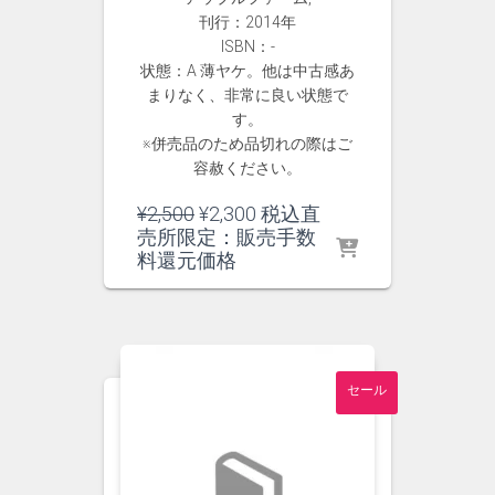
刊行：2014年
ISBN：-
状態：A 薄ヤケ。他は中古感あ
まりなく、非常に良い状態で
す。
※併売品のため品切れの際はご
容赦ください。
元
現
¥
2,500
¥
2,300
税込直
の
在
売所限定：販売手数
価
の
料還元価格
格
価
は
格
¥2,500
は
で
¥2,300
し
で
セール
た。
す。