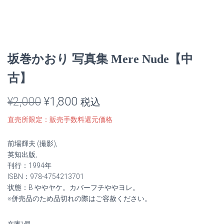
坂巻かおり 写真集 Mere Nude【中
古】
元
現
¥
2,000
¥
1,800
税込
の
在
直売所限定：販売手数料還元価格
価
の
前場輝夫 (撮影),
格
価
英知出版,
刊行：1994年
は
格
ISBN：978-4754213701
状態：B ややヤケ。カバーフチややヨレ。
¥2,000
は
※併売品のため品切れの際はご容赦ください。
で
¥1,800
在庫1個