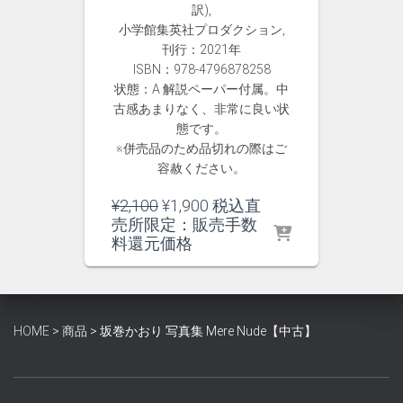
訳),
小学館集英社プロダクション,
刊行：2021年
ISBN：978-4796878258
状態：A 解説ペーパー付属。中
古感あまりなく、非常に良い状
態です。
※併売品のため品切れの際はご
容赦ください。
元
現
¥
2,100
¥
1,900
税込直
の
在
売所限定：販売手数
価
の
料還元価格
格
価
は
格
¥2,100
は
で
¥1,900
HOME
>
商品
>
坂巻かおり 写真集 Mere Nude【中古】
し
で
た。
す。