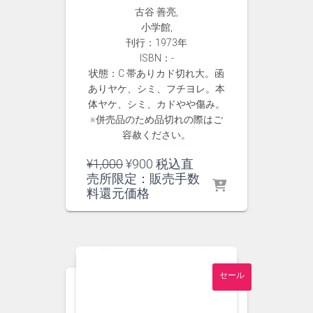
古谷 善亮,
小学館,
刊行：1973年
ISBN：-
状態：C 帯ありカド切れ大。函
ありヤケ、シミ、フチヨレ。本
体ヤケ、シミ、カドやや傷み。
※併売品のため品切れの際はご
容赦ください。
元
現
¥
1,000
¥
900
税込直
の
在
売所限定：販売手数
価
の
料還元価格
格
価
は
格
¥1,000
は
で
¥900
し
で
セール
た。
す。