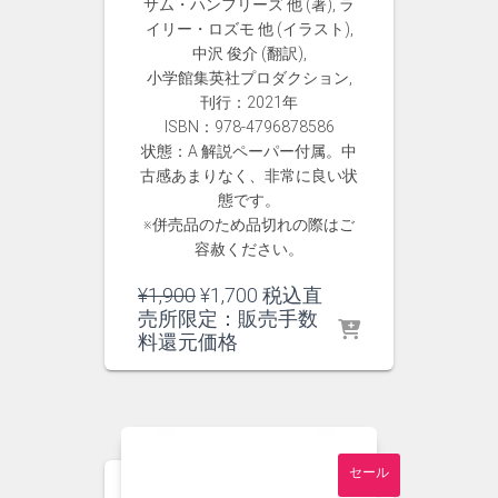
サム・ハンフリーズ 他 (著), ラ
イリー・ロズモ 他 (イラスト),
中沢 俊介 (翻訳),
小学館集英社プロダクション,
刊行：2021年
ISBN：978-4796878586
状態：A 解説ペーパー付属。中
古感あまりなく、非常に良い状
態です。
※併売品のため品切れの際はご
容赦ください。
元
現
¥
1,900
¥
1,700
税込直
の
在
売所限定：販売手数
価
の
料還元価格
格
価
は
格
¥1,900
は
で
¥1,700
し
で
セール
た。
す。