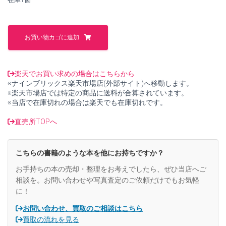
し
で
た。
す。
坂
巻
お買い物カゴに追加
か
お
り
写
楽天でお買い求めの場合はこちらから
真
※ナインブリックス楽天市場店(外部サイト)へ移動します。
集
※楽天市場店では特定の商品に送料が合算されています。
Mere
※当店で在庫切れの場合は楽天でも在庫切れです。
Nude【中
古】
直売所TOPへ
個
こちらの書籍のような本を他にお持ちですか？
お手持ちの本の売却・整理をお考えでしたら、ぜひ当店へご
相談を。お問い合わせや写真査定のご依頼だけでもお気軽
に！
お問い合わせ、買取のご相談はこちら
買取の流れを見る