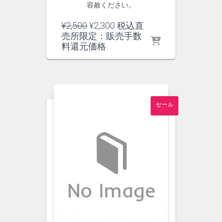
容赦ください。
元
現
¥
2,500
¥
2,300
税込直
の
在
売所限定：販売手数
価
の
料還元価格
格
価
は
格
¥2,500
は
で
¥2,300
し
で
セール
た。
す。