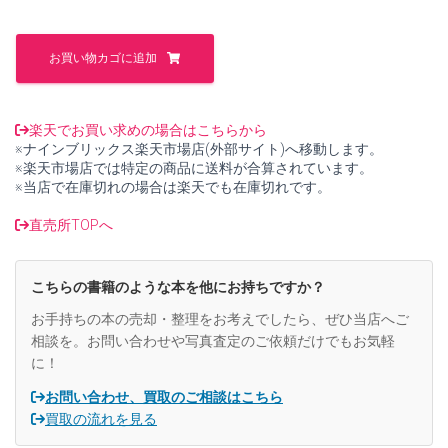
た。
す。
葉
山
お買い物カゴに追加
み
ど
り
写
楽天でお買い求めの場合はこちらから
真
※ナインブリックス楽天市場店(外部サイト)へ移動します。
集
※楽天市場店では特定の商品に送料が合算されています。
綺
※当店で在庫切れの場合は楽天でも在庫切れです。
麗
【中
直売所TOPへ
古】
個
こちらの書籍のような本を他にお持ちですか？
お手持ちの本の売却・整理をお考えでしたら、ぜひ当店へご
相談を。お問い合わせや写真査定のご依頼だけでもお気軽
に！
お問い合わせ、買取のご相談はこちら
買取の流れを見る