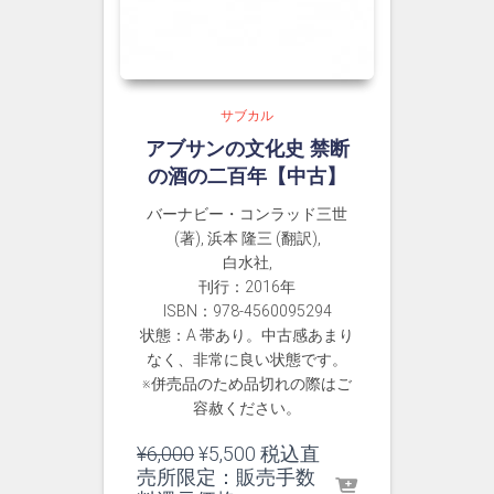
サブカル
アブサンの文化史 禁断
の酒の二百年【中古】
バーナビー・コンラッド三世
(著), 浜本 隆三 (翻訳),
白水社,
刊行：2016年
ISBN：978-4560095294
状態：A 帯あり。中古感あまり
なく、非常に良い状態です。
※併売品のため品切れの際はご
容赦ください。
元
現
¥
6,000
¥
5,500
税込直
の
在
売所限定：販売手数