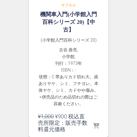
サブカル
機関車入門(小学館入門
百科シリーズ 20)【中
古】
(小学館入門百科シリーズ 20)
古谷 善亮,
小学館,
刊行：1973年
ISBN：-
状態：C 帯ありカド切れ大。函
ありヤケ、シミ、フチヨレ。本
体ヤケ、シミ、カドやや傷み。
※併売品のため品切れの際はご
容赦ください。
元
現
¥
1,000
¥
900
税込直
の
在
売所限定：販売手数
価
の
料還元価格
格
価