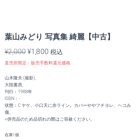
葉山みどり 写真集 綺麗【中古】
元
現
¥
2,000
¥
1,800
税込
の
在
直売所限定：販売手数料還元価格
価
の
山木隆夫 (撮影),
格
価
大陸書房,
刊行：1988年
は
格
ISBN：-
状態：C ヤケ。小口天に赤ライン。カバーややフチヨレ、ヘコみ
¥2,000
は
傷。
※併売品のため品切れの際はご容赦ください。
で
¥1,800
し
で
在庫1個