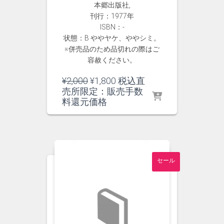
本郷出版社,
刊行：1977年
ISBN：-
状態：B ややヤケ、ややシミ。
※併売品のため品切れの際はご
容赦ください。
元
現
¥
2,000
¥
1,800
税込直
の
在
売所限定：販売手数
価
の
料還元価格
格
価
は
格
¥2,000
は
で
¥1,800
し
で
セール
た。
す。