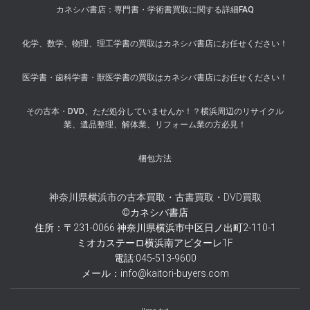
カネシバ書店：専門書・学術書買取に関する詳細FAQ
化学、数学、物理、理工学書の買取はカネシバ書店にお任せください！
医学書・歯科学書・獣医学書の買取はカネシバ書店にお任せください！
その古本・DVD、ただ処分していませんか！？横浜周辺のリサイクル
業、遺品整理、解体業、リフォーム業の方必見！
梱包方法
神奈川県横浜市の古本買取・古書買取・DVD買取
©カネシバ書店
住所：〒231-0066 神奈川県横浜市中区日ノ出町2-110-1
ミオカステーロ横浜南アビターレ1F
電話:045-513-9600
メール：info@kaitori-buyers.com