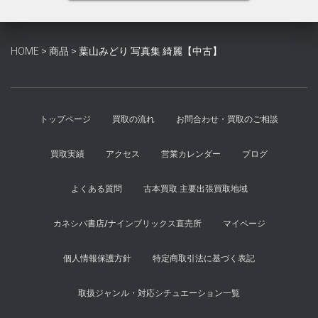
は
格
¥1,000
は
で
¥900
HOME
>
商品
>
葉山みどり 写真集 綺麗【中古】
し
で
た。
す。
トップページ
買取の流れ
お問合わせ・買取のご相談
買取実績
アクセス
営業カレンダー
ブログ
よくある質問
古本買取 主要出張買取地域
カネシバ書店/ナインブリックス直売所
マイページ
個人情報保護方針
特定商取引法に基づく表記
取扱ジャンル・対応シチュエーション一覧