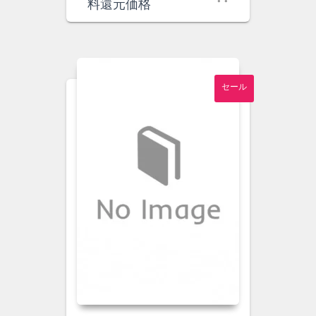
価
の
料還元価格
格
価
は
格
¥6,000
は
で
¥5,500
し
で
セール
た。
す。