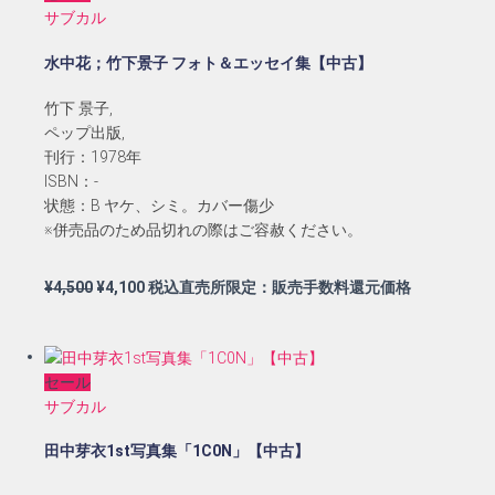
サブカル
¥1,800
は
で
¥1,600
水中花；竹下景子 フォト＆エッセイ集【中古】
し
で
た。
す。
竹下 景子,
ペップ出版,
刊行：1978年
ISBN：-
状態：B ヤケ、シミ。カバー傷少
※併売品のため品切れの際はご容赦ください。
元
現
¥
4,500
¥
4,100
税込直売所限定：販売手数料還元価格
の
在
価
の
格
価
セール
は
格
サブカル
¥4,500
は
で
¥4,100
田中芽衣1st写真集「1C0N」【中古】
し
で
た。
す。