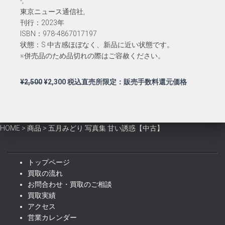
-,
東京ニュース通信社,
刊行：2023年
ISBN：978-4867017197
状態：S 中古感ほぼなく、新品に近い状態です。
※併売品のため品切れの際はご容赦ください。
元
現
¥
2,500
¥
2,300
税込直売所限定：販売手数料還元価格
の
在
価
の
格
価
は
格
HOME
>
商品
>
五月みどり 写真集 甘い誘惑【中古】
¥2,500
は
で
¥2,300
し
で
トップページ
た。
す。
買取の流れ
お問合わせ・買取のご相談
買取実績
アクセス
営業カレンダー