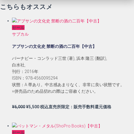
こちらもオススメ
セール
サブカル
アブサンの文化史 禁断の酒の二百年【中古】
バーナビー・コンラッド三世 (著), 浜本 隆三 (翻訳),
白水社,
刊行：2016年
ISBN：978-4560095294
状態：A 帯あり。中古感あまりなく、非常に良い状態です。
※併売品のため品切れの際はご容赦ください。
元
現
¥
6,000
¥
5,500
税込直売所限定：販売手数料還元価格
の
在
価
の
格
価
セール
は
格