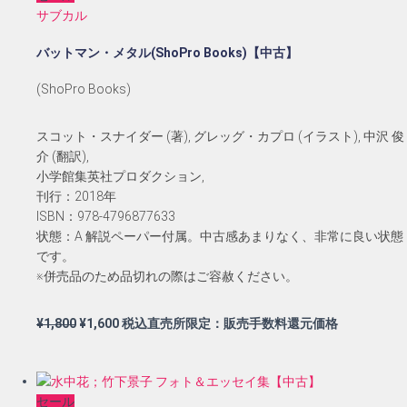
サブカル
¥6,000
は
で
¥5,500
バットマン・メタル(ShoPro Books)【中古】
し
で
た。
す。
(ShoPro Books)
スコット・スナイダー (著), グレッグ・カプロ (イラスト), 中沢 俊
介 (翻訳),
小学館集英社プロダクション,
刊行：2018年
ISBN：978-4796877633
状態：A 解説ペーパー付属。中古感あまりなく、非常に良い状態
です。
※併売品のため品切れの際はご容赦ください。
元
現
¥
1,800
¥
1,600
税込直売所限定：販売手数料還元価格
の
在
価
の
格
価
セール
は
格