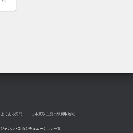
は
格
¥6,500
は
で
¥6,000
し
で
た。
す。
よくある質問
古本買取 主要出張買取地域
扱ジャンル・対応シチュエーション一覧