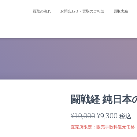
買取の流れ
お問合わせ・買取のご相談
買取実績
闘戦経 純日本
元
現
¥
10,000
¥
9,300
税込
の
在
直売所限定：販売手数料還元価格