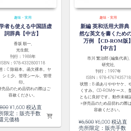
趣味・実用
趣味・実用
学者も使える中国語虚
新編 英和活用大辞典
詞辞典【中古】
然な英文を書くための
万例 【CD-ROM版
香坂 順一,
【中古】
光生館,
刊行：1988年
市川 繁治郎 (編集代表),
ISBN：978-4332800118
研究社,
態：C 除籍本。函欠裸本。ヤ
刊行：1997年
、シミ少。管理シール、管理
ISBN：978-4767435718
印。
状態：B 函ありややヤケ、
併売品のため品切れの際はご
くすみ。CD-ROMケース、
容赦ください。
ともに良好です。動作未確
※併売品のため品切れの際
元
現
,800
¥
1,600
税込直
容赦ください。
の
在
所限定：販売手数
価
の
還元価格
元
現
¥
6,500
¥
6,000
税込直
格
価
の
在
売所限定：販売手数