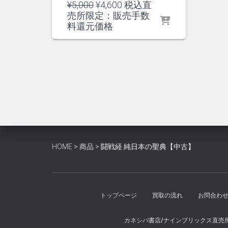
元
現
¥
5,000
¥
4,600
税込直
の
在
売所限定：販売手数
価
の
料還元価格
格
価
は
格
¥5,000
は
で
¥4,600
し
で
た。
す。
HOME
>
商品
>
闘戦経 純日本の聖典【中古】
トップページ
買取の流れ
お問合わ
カネシバ書店/ナインブリックス直売