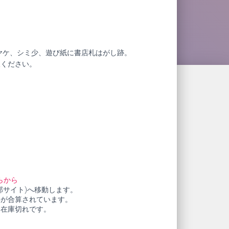
ヤケ、シミ少、遊び紙に書店札はがし跡。
赦ください。
0
らから
部サイト)へ移動します。
料が合算されています。
も在庫切れです。