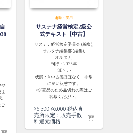
趣味・実用
 自
サステナ経営検定2級公
38
式テキスト【中古】
】
サステナ経営検定委員会 (編集),
オルタナ編集部 (編集),
オルタナ,
刊行：2026年
ISBN：-
状態：A 中古感ほぼなく、非常
に良い状態です。
やや
※併売品のため品切れの際はご
盤面
容赦ください。
認。
はご
元
現
¥
6,500
¥
6,000
税込直
の
在
売所限定：販売手数
価
の
料還元価格
格
価