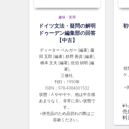
趣味・実用
ドイツ文法・疑問の解明
初
ドゥーデン編集部の回答
【中古】
ディーター ベルガー (編著), 藤
田 五郎 (編著), 鉄野 善資 (編著),
橋本 文夫 (編著), 佐伯 禎明 (編
状
著),
ケ
三修社,
刊行：1990年
※
ISBN：978-4384001532
状態：A ややヤケ。他は中古感
あまりなく、非常に良い状態で
¥
1
す。
売
※併売品のため品切れの際はご
料
容赦ください。