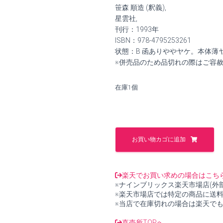
価
の
笹森 順造 (釈義),
格
価
星雲社,
刊行：1993年
は
格
ISBN：978-4795253261
状態：B 函ありややヤケ。本体薄
¥10,000
は
※併売品のため品切れの際はご容
で
¥9,30
在庫1個
し
で
た。
す。
闘
戦
お買い物カゴに追加
経
純
日
本
楽天でお買い求めの場合はこち
の
※ナインブリックス楽天市場店(外
聖
※楽天市場店では特定の商品に送
典
※当店で在庫切れの場合は楽天で
【中
古】
直売所TOPへ