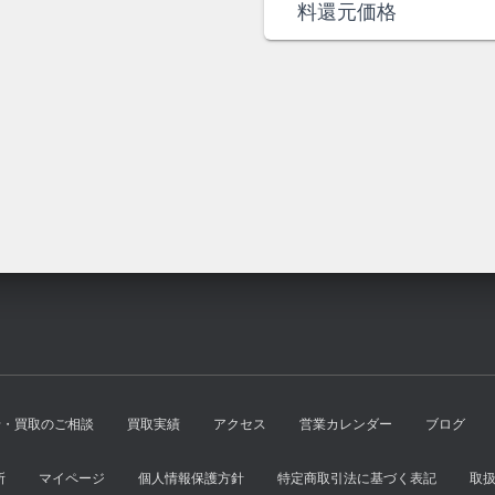
は
格
価
の
料還元価格
¥1,800
は
格
価
で
¥1,600
は
格
し
で
¥6,500
は
た。
す。
で
¥6,000
し
で
た。
す。
せ・買取のご相談
買取実績
アクセス
営業カレンダー
ブログ
所
マイページ
個人情報保護方針
特定商取引法に基づく表記
取