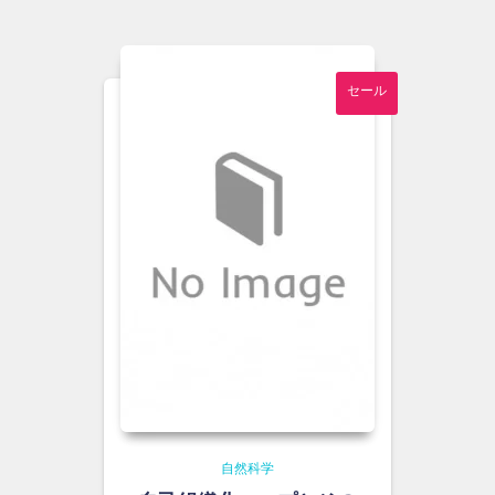
は
格
¥5,000
は
で
¥4,600
し
で
セール
た。
す。
自然科学