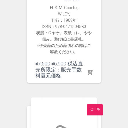
H. S. M. Coxeter,
WILEY,
刊行：1989年
ISBN：978-0471504580
状態：C ヤケ。表紙ヨレ、やや
傷み。遊び紙に書店札。
※併売品のため品切れの際はご
容赦ください。
元
現
¥
7,500
¥
6,900
税込直
の
在
売所限定：販売手数
価
の
料還元価格
格
価
は
格
¥7,500
は
で
¥6,900
し
で
セール
た。
す。