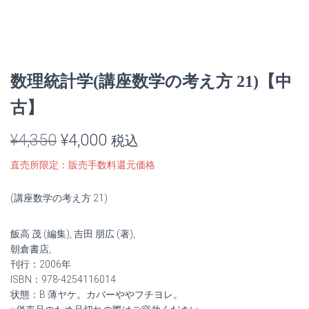
数理統計学(講座数学の考え方 21)【中
古】
元
現
¥
4,350
¥
4,000
税込
の
在
直売所限定：販売手数料還元価格
価
の
(講座数学の考え方 21)
格
価
飯高 茂 (編集), 吉田 朋広 (著),
は
格
朝倉書店,
¥4,350
は
刊行：2006年
ISBN：978-4254116014
で
¥4,000
状態：B 薄ヤケ。カバーややフチヨレ。