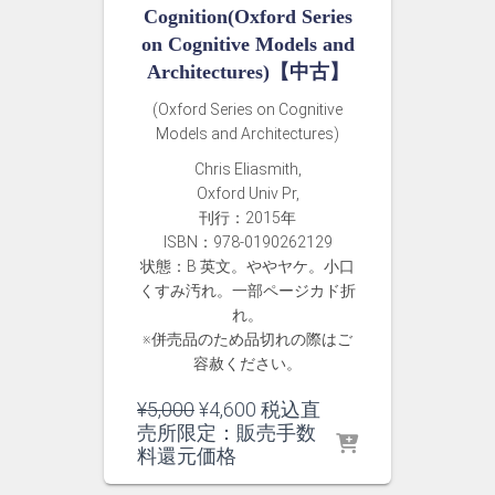
Cognition(Oxford Series
on Cognitive Models and
Architectures)【中古】
(Oxford Series on Cognitive
Models and Architectures)
Chris Eliasmith,
Oxford Univ Pr,
刊行：2015年
ISBN：978-0190262129
状態：B 英文。ややヤケ。小口
くすみ汚れ。一部ページカド折
れ。
※併売品のため品切れの際はご
容赦ください。
元
現
¥
5,000
¥
4,600
税込直
の
在
売所限定：販売手数
価
の
料還元価格
格
価