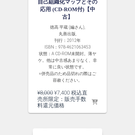
自己組織化マップとその
応用 (CD-ROM付)【中
古】
徳高 平蔵 (編さん),
丸善出版,
刊行：2012年
ISBN：978-4621063453
状態：A CD-ROM未開封。薄ヤ
ケ。他は中古感あまりなく、非
常に良い状態です。
※併売品のため品切れの際はご
容赦ください。
元
現
¥
8,000
¥
7,400
税込直
の
在
売所限定：販売手数
価
の
料還元価格
格
価
は
格
¥8,000
は
で
¥7,400