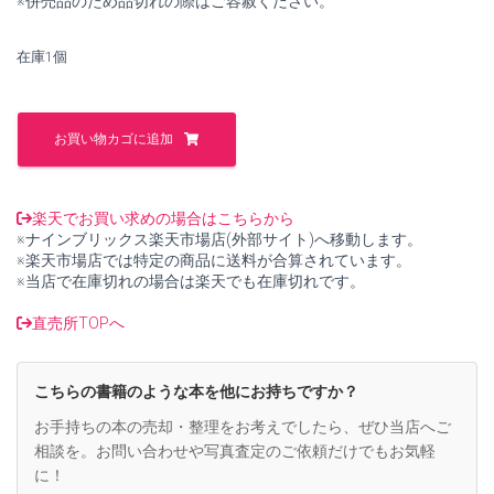
※併売品のため品切れの際はご容赦ください。
し
で
た。
す。
在庫1個
数
理
お買い物カゴに追加
統
計
学
(講
楽天でお買い求めの場合はこちらから
座
※ナインブリックス楽天市場店(外部サイト)へ移動します。
数
※楽天市場店では特定の商品に送料が合算されています。
学
※当店で在庫切れの場合は楽天でも在庫切れです。
の
考
直売所TOPへ
え
方
21)
こちらの書籍のような本を他にお持ちですか？
【中
古】
お手持ちの本の売却・整理をお考えでしたら、ぜひ当店へご
個
相談を。お問い合わせや写真査定のご依頼だけでもお気軽
に！