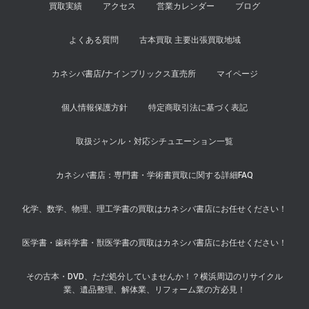
買取実績
アクセス
営業カレンダー
ブログ
よくある質問
古本買取 主要出張買取地域
カネシバ書店/ナインブリックス直売所
マイページ
個人情報保護方針
特定商取引法に基づく表記
取扱ジャンル・対応シチュエーション一覧
カネシバ書店：専門書・学術書買取に関する詳細FAQ
化学、数学、物理、理工学書の買取はカネシバ書店にお任せください！
医学書・歯科学書・獣医学書の買取はカネシバ書店にお任せください！
その古本・DVD、ただ処分していませんか！？横浜周辺のリサイクル
業、遺品整理、解体業、リフォーム業の方必見！