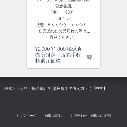
朝倉書店,
刊行：1980年
ISBN：-
状態：B ややヤケ、ややシミ。
※併売品のため品切れの際はご
容赦ください。
元
現
¥
2,000
¥
1,800
税込直
の
在
売所限定：販売手数
価
の
料還元価格
格
価
は
格
¥2,000
は
で
¥1,800
HOME
>
商品
>
数理統計学(講座数学の考え方 21)【中古】
し
で
た。
す。
トップページ
買取の流れ
お問合わせ・買取のご相談