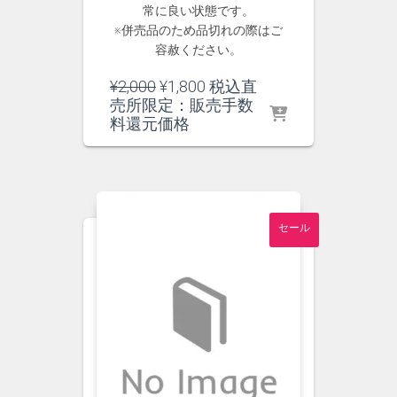
常に良い状態です。
※併売品のため品切れの際はご
容赦ください。
元
現
¥
2,000
¥
1,800
税込直
の
在
売所限定：販売手数
価
の
料還元価格
格
価
は
格
¥2,000
は
で
¥1,800
し
で
セール
た。
す。