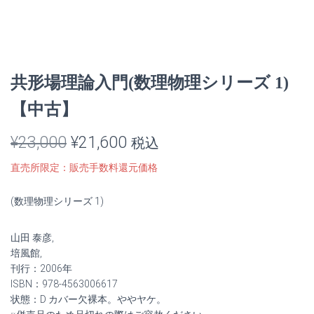
共形場理論入門(数理物理シリーズ 1)
【中古】
元
現
¥
23,000
¥
21,600
税込
の
在
直売所限定：販売手数料還元価格
価
の
(数理物理シリーズ 1)
格
価
山田 泰彦,
は
格
培風館,
¥23,000
は
刊行：2006年
ISBN：978-4563006617
で
¥21,600
状態：D カバー欠裸本。ややヤケ。