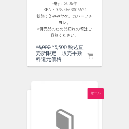
刊行：2006年
ISBN：978-4563006624
状態：B ややヤケ。カバーフチ
ヨレ。
※併売品のため品切れの際はご
容赦ください。
元
現
¥
6,000
¥
5,500
税込直
の
在
売所限定：販売手数
価
の
料還元価格
格
価
は
格
¥6,000
は
で
¥5,500
し
で
セール
た。
す。