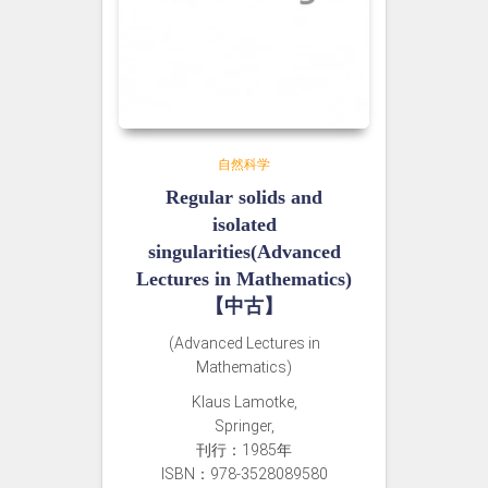
自然科学
Regular solids and
isolated
singularities(Advanced
Lectures in Mathematics)
【中古】
(Advanced Lectures in
Mathematics)
Klaus Lamotke,
Springer,
刊行：1985年
ISBN：978-3528089580