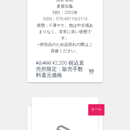
多賀出版,
刊行：2002年
ISBN：978-4811563114
状態：A 薄ヤケ。他は中古感あ
まりなく、非常に良い状態で
す。
※併売品のため品切れの際はご
容赦ください。
元
現
¥
2,400
¥
2,200
税込直
の
在
売所限定：販売手数
価
の
料還元価格
格
価
は
格
¥2,400
は
で
¥2,200
し
で
セール
た。
す。