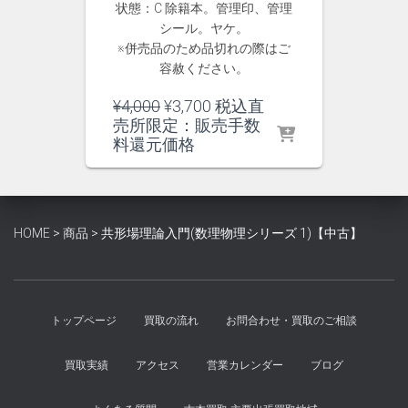
状態：C 除籍本。管理印、管理
シール。ヤケ。
※併売品のため品切れの際はご
容赦ください。
元
現
¥
4,000
¥
3,700
税込直
の
在
売所限定：販売手数
価
の
料還元価格
格
価
は
格
¥4,000
は
で
¥3,700
HOME
>
商品
>
共形場理論入門(数理物理シリーズ 1)【中古】
し
で
た。
す。
トップページ
買取の流れ
お問合わせ・買取のご相談
買取実績
アクセス
営業カレンダー
ブログ