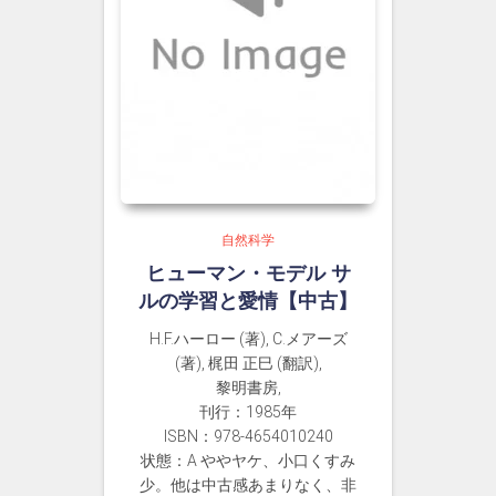
自然科学
ヒューマン・モデル サ
ルの学習と愛情【中古】
H.F.ハーロー (著), C.メアーズ
(著), 梶田 正巳 (翻訳),
黎明書房,
刊行：1985年
ISBN：978-4654010240
状態：A ややヤケ、小口くすみ
少。他は中古感あまりなく、非