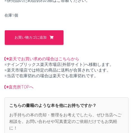
※併売品のため品切れの際はご容赦ください。
し
で
た。
す。
在庫1個
共
形
お買い物カゴに追加
場
理
論
入
楽天でお買い求めの場合はこちらから
門
※ナインブリックス楽天市場店(外部サイト)へ移動します。
(数
※楽天市場店では特定の商品に送料が合算されています。
理
※当店で在庫切れの場合は楽天でも在庫切れです。
物
理
直売所TOPへ
シ
リ
ー
こちらの書籍のような本を他にお持ちですか？
ズ
1)
お手持ちの本の売却・整理をお考えでしたら、ぜひ当店へご
【中
相談を。お問い合わせや写真査定のご依頼だけでもお気軽
古】
に！
個