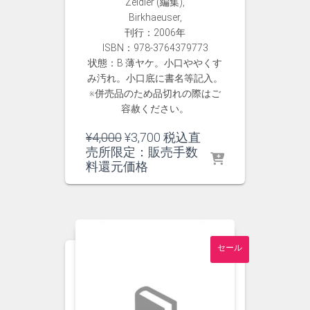
Zeidler (編集),
Birkhaeuser,
刊行：2006年
ISBN：978-3764379773
状態：B 薄ヤケ。小口ややくす
み汚れ。小口底に書名等記入。
※併売品のため品切れの際はご
容赦ください。
元
現
¥
4,000
¥
3,700
税込直
の
在
売所限定：販売手数
価
の
料還元価格
格
価
は
格
¥4,000
は
で
¥3,700
し
で
セール
た。
す。