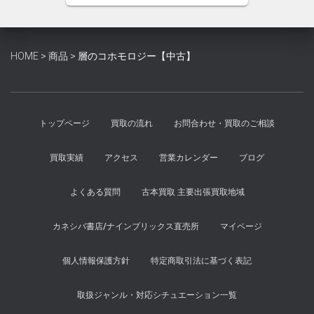
格
価
は
格
¥4,000
は
で
¥3,700
HOME
>
商品
>
層のコホモロジー【中古】
し
で
た。
す。
トップページ
買取の流れ
お問合わせ・買取のご相談
買取実績
アクセス
営業カレンダー
ブログ
よくある質問
古本買取 主要出張買取地域
カネシバ書店/ナインブリックス直売所
マイページ
個人情報保護方針
特定商取引法に基づく表記
取扱ジャンル・対応シチュエーション一覧