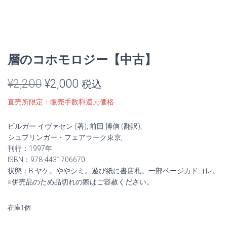
層のコホモロジー【中古】
元
現
¥
2,200
¥
2,000
税込
の
在
直売所限定：販売手数料還元価格
価
の
ビルガー イヴァセン (著), 前田 博信 (翻訳),
格
価
シュプリンガー・フェアラーク東京,
刊行：1997年
は
格
ISBN：978-4431706670
状態：B ヤケ。ややシミ。遊び紙に書店札。一部ページカドヨレ。
¥2,200
は
※併売品のため品切れの際はご容赦ください。
で
¥2,000
在庫1個
し
で