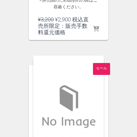
※併売品のため品切れの際はご
容赦ください。
元
現
¥
3,200
¥
2,900
税込直
の
在
売所限定：販売手数
価
の
料還元価格
格
価
は
格
¥3,200
は
で
¥2,900
し
で
セール
た。
す。