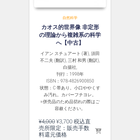
自然科学
カオス的世界像 非定形
の理論から複雑系の科学
へ【中古】
イアン スチュアート (著), 須田
不二夫 (翻訳), 三村 和男 (翻訳),
白揚社,
刊行：1998年
ISBN：978-4826900850
状態：C 帯あり。小口ややくす
み汚れ。カバーフチヨレ。
※併売品のため品切れの際はご
容赦ください。
元
現
¥
4,000
¥
3,700
税込直
の
在
売所限定：販売手数
価
の
料還元価格