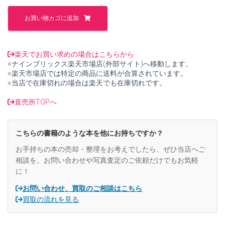
た。
す。
層
の
お買い物カゴに追加
コ
ホ
モ
ロ
楽天でお買い求めの場合はこちらから
ジ
※ナインブリックス楽天市場店(外部サイト)へ移動します。
ー
※楽天市場店では特定の商品に送料が合算されています。
【中
※当店で在庫切れの場合は楽天でも在庫切れです。
古】
個
直売所TOPへ
こちらの書籍のような本を他にお持ちですか？
お手持ちの本の売却・整理をお考えでしたら、ぜひ当店へご
相談を。お問い合わせや写真査定のご依頼だけでもお気軽
に！
お問い合わせ、買取のご相談はこちら
買取の流れを見る