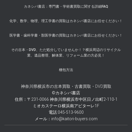
カネシバ書店：専門書・学術書買取に関する詳細FAQ
化学、数学、物理、理工学書の買取はカネシバ書店にお任せください！
医学書・歯科学書・獣医学書の買取はカネシバ書店にお任せください！
その古本・DVD、ただ処分していませんか！？横浜周辺のリサイクル
業、遺品整理、解体業、リフォーム業の方必見！
梱包方法
神奈川県横浜市の古本買取・古書買取・DVD買取
©カネシバ書店
住所：〒231-0066 神奈川県横浜市中区日ノ出町2-110-1
ミオカステーロ横浜南アビターレ1F
電話:045-513-9600
メール：info@kaitori-buyers.com