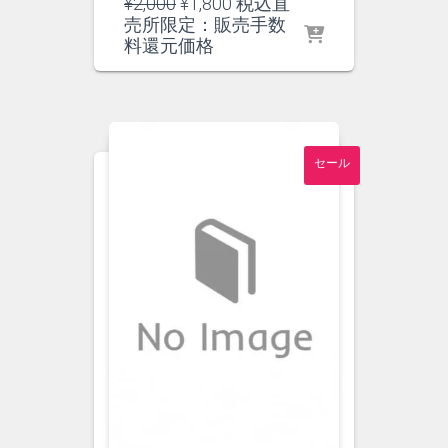
元
現
¥
2,000
¥
1,800
税込直
の
在
売所限定：販売手数
価
の
料還元価格
格
価
は
格
¥2,000
は
で
¥1,800
し
で
セール
た。
す。