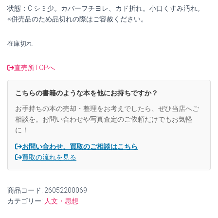
で
¥1,300
状態：C シミ少。カバーフチヨレ、カド折れ。小口くすみ汚れ。
※併売品のため品切れの際はご容赦ください。
し
で
た。
す。
在庫切れ
直売所TOPへ
こちらの書籍のような本を他にお持ちですか？
お手持ちの本の売却・整理をお考えでしたら、ぜひ当店へご
相談を。お問い合わせや写真査定のご依頼だけでもお気軽
に！
お問い合わせ、買取のご相談はこちら
買取の流れを見る
商品コード:
26052200069
カテゴリー:
人文・思想