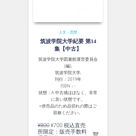
人文・思想
筑波学院大学紀要 第14
集【中古】
筑波学院大学図書館運営委員会
(編),
筑波学院大学,
刊行：2019年
ISBN：-
状態：A 中古感ほぼなく、非常
に良い状態です。
※併売品のため品切れの際はご
容赦ください。
元
現
¥
800
¥
700
税込直売
の
在
所限定：販売手数料