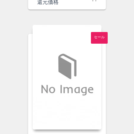
価
の
還元価格
格
価
は
格
¥800
は
で
¥700
し
で
セール
た。
す。