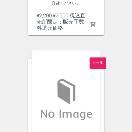
容赦ください。
元
現
¥
2,200
¥
2,000
税込直
の
在
売所限定：販売手数
価
の
料還元価格
格
価
は
格
¥2,200
は
で
¥2,000
し
で
セール
た。
す。