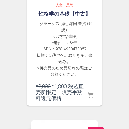
人文・思想
性格学の基礎【中古】
L.クラーゲス (著), 赤田 豊治 (翻
訳),
うぶすな書院,
刊行：1992年
ISBN：978-4900470057
状態：C 薄ヤケ。線引き多。書
込み。
※併売品のため品切れの際はご
容赦ください。
元
現
¥
2,000
¥
1,800
税込直
の
在
売所限定：販売手数
価
の
料還元価格
格
価
は
格
¥2,000
は
で
¥1,800
し
で