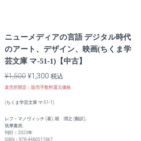
ニューメディアの言語 デジタル時代
のアート、デザイン、映画(ちくま学
芸文庫 マ-51-1)【中古】
元
現
¥
1,500
¥
1,300
税込
の
在
直売所限定：販売手数料還元価格
価
の
(ちくま学芸文庫 マ-51-1)
格
価
レフ・マノヴィッチ (著), 堀 潤之 (翻訳),
は
格
筑摩書房,
¥1,500
は
刊行：2023年
ISBN：978-4480511867