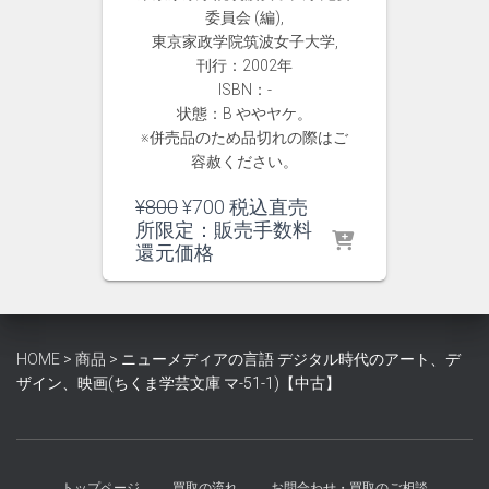
委員会 (編),
東京家政学院筑波女子大学,
刊行：2002年
ISBN：-
状態：B ややヤケ。
※併売品のため品切れの際はご
容赦ください。
元
現
¥
800
¥
700
税込直売
の
在
所限定：販売手数料
価
の
還元価格
格
価
は
格
¥800
は
で
¥700
HOME
>
商品
>
ニューメディアの言語 デジタル時代のアート、デ
し
で
ザイン、映画(ちくま学芸文庫 マ-51-1)【中古】
た。
す。
トップページ
買取の流れ
お問合わせ・買取のご相談