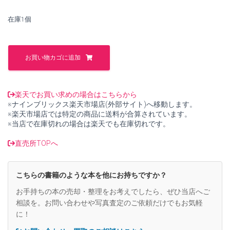
で
¥1,300
在庫1個
し
で
た。
す。
日
月
お買い物カゴに追加
神
示、
マ
カ
楽天でお買い求めの場合はこちらから
バ、
※ナインブリックス楽天市場店(外部サイト)へ移動します。
フ
※楽天市場店では特定の商品に送料が合算されています。
ラ
※当店で在庫切れの場合は楽天でも在庫切れです。
ワ
ー
直売所TOPへ
オ
ブ
ラ
こちらの書籍のような本を他にお持ちですか？
イ
フ
お手持ちの本の売却・整理をお考えでしたら、ぜひ当店へご
宇
相談を。お問い合わせや写真査定のご依頼だけでもお気軽
宙
に！
の
最