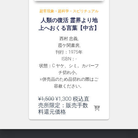
超常現象・超科学・スピリチュアル
人類の復活 霊界より地
上へおくる言葉【中古】
西村 忠義,
霞ケ関書房,
刊行：1975年
ISBN：-
状態：C ヤケ、シミ。カバーフ
チ切れ小。
※併売品のため品切れの際はご
容赦ください。
元
現
¥
1,500
¥
1,300
税込直
の
在
売所限定：販売手数
価
の
料還元価格
格
価
は
格
¥1,500
は
で
¥1,300