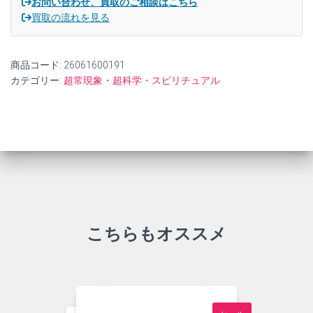
お問い合わせ、買取のご相談はこちら
終
買取の流れを見る
形
態
「神
商品コード:
26061600191
聖
幾
カテゴリー:
超常現象・超科学・スピリチュアル
何
学」
の
す
べ
て
1
【一
の
流
れ】
こちらもオススメ
【中
古】
個