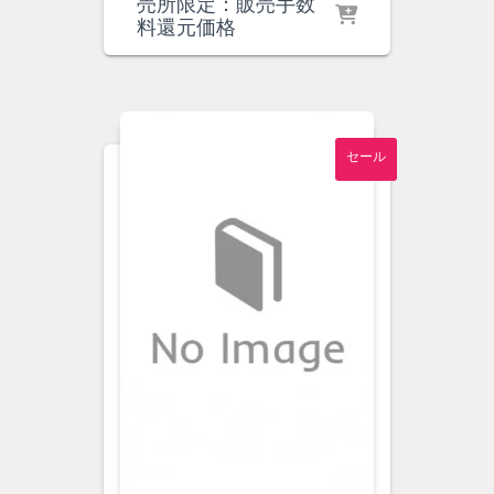
の
在
売所限定：販売手数
価
の
料還元価格
格
価
は
格
¥3,000
は
で
¥2,700
し
で
セール
た。
す。