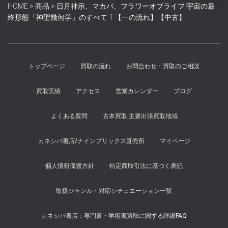
HOME
>
商品
>
日月神示、マカバ、フラワーオブライフ 宇宙の最
し
で
終形態「神聖幾何学」のすべて 1 【一の流れ】【中古】
た。
す。
トップページ
買取の流れ
お問合わせ・買取のご相談
買取実績
アクセス
営業カレンダー
ブログ
よくある質問
古本買取 主要出張買取地域
カネシバ書店/ナインブリックス直売所
マイページ
個人情報保護方針
特定商取引法に基づく表記
取扱ジャンル・対応シチュエーション一覧
カネシバ書店：専門書・学術書買取に関する詳細FAQ