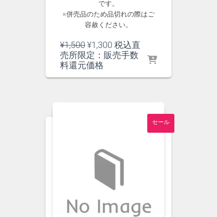
です。
※併売品のため品切れの際はご
容赦ください。
元
現
¥
1,500
¥
1,300
税込直
の
在
売所限定：販売手数
価
の
料還元価格
格
価
は
格
¥1,500
は
で
¥1,300
し
で
セール
た。
す。