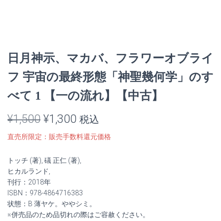
日月神示、マカバ、フラワーオブライ
フ 宇宙の最終形態「神聖幾何学」のす
べて 1 【一の流れ】【中古】
元
現
¥
1,500
¥
1,300
税込
の
在
直売所限定：販売手数料還元価格
価
の
トッチ (著), 礒 正仁 (著),
格
価
ヒカルランド,
刊行：2018年
は
格
ISBN：978-4864716383
状態：B 薄ヤケ。ややシミ。
¥1,500
は
※併売品のため品切れの際はご容赦ください。