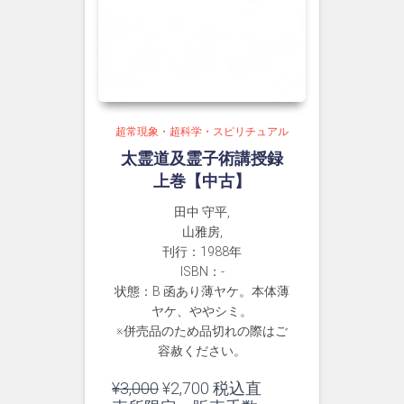
超常現象・超科学・スピリチュアル
太霊道及霊子術講授録
上巻【中古】
田中 守平,
山雅房,
刊行：1988年
ISBN：-
状態：B 函あり薄ヤケ。本体薄
ヤケ、ややシミ。
※併売品のため品切れの際はご
容赦ください。
元
現
¥
3,000
¥
2,700
税込直