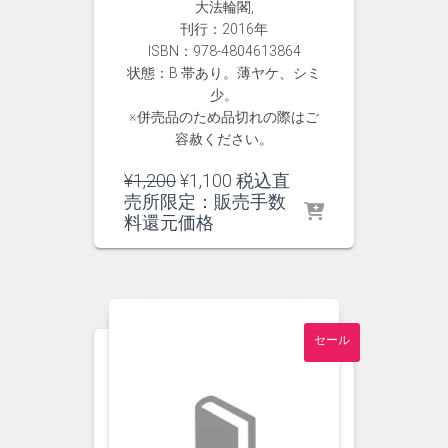
大法輪閣,
刊行：2016年
ISBN：978-4804613864
状態：B 帯あり。薄ヤケ、シミ
少。
※併売品のため品切れの際はご
容赦ください。
元
現
¥
1,200
¥
1,100
税込直
の
在
売所限定：販売手数
価
の
料還元価格
格
価
は
格
¥1,200
は
で
¥1,100
し
で
セール
た。
す。