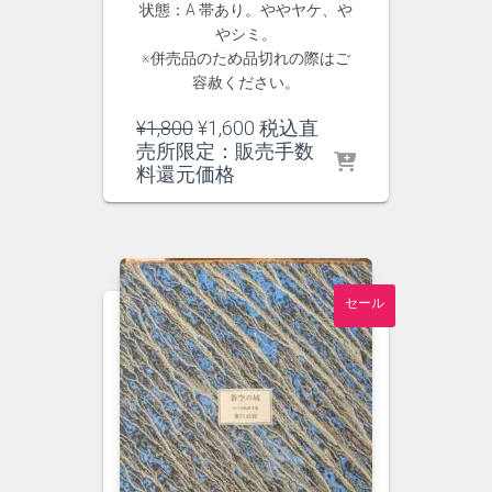
状態：A 帯あり。ややヤケ、や
やシミ。
※併売品のため品切れの際はご
容赦ください。
元
現
¥
1,800
¥
1,600
税込直
の
在
売所限定：販売手数
価
の
料還元価格
格
価
は
格
¥1,800
は
で
¥1,600
し
で
セール
た。
す。