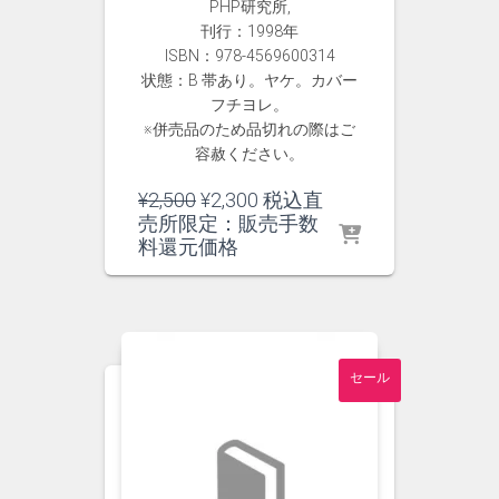
PHP研究所,
刊行：1998年
ISBN：978-4569600314
状態：B 帯あり。ヤケ。カバー
フチヨレ。
※併売品のため品切れの際はご
容赦ください。
元
現
¥
2,500
¥
2,300
税込直
の
在
売所限定：販売手数
価
の
料還元価格
格
価
は
格
¥2,500
は
で
¥2,300
し
で
セール
た。
す。