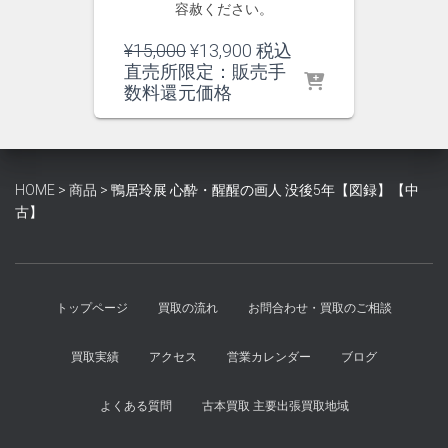
容赦ください。
元
現
¥
15,000
¥
13,900
税込
の
在
直売所限定：販売手
価
の
数料還元価格
格
価
は
格
¥15,000
は
で
¥13,900
HOME
>
商品
>
鴨居玲展 心酔・醒醒の画人 没後5年【図録】【中
し
で
古】
た。
す。
トップページ
買取の流れ
お問合わせ・買取のご相談
買取実績
アクセス
営業カレンダー
ブログ
よくある質問
古本買取 主要出張買取地域