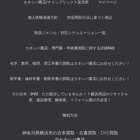
カネシバ書店/ナインブリックス直売所
マイページ
個人情報保護方針
特定商取引法に基づく表記
取扱ジャンル・対応シチュエーション一覧
カネシバ書店：専門書・学術書買取に関する詳細FAQ
化学、数学、物理、理工学書の買取はカネシバ書店にお任せください！
医学書・歯科学書・獣医学書の買取はカネシバ書店にお任せください！
その古本・DVD、ただ処分していませんか！？横浜周辺のリサイクル
業、遺品整理、解体業、リフォーム業の方必見！
梱包方法
神奈川県横浜市の古本買取・古書買取・DVD買取
©カネシバ書店