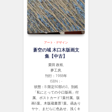
アート・デザイン
蒼空の域 木口木版画文
集【中古】
栗田 政裕,
夢工房,
刊行：1988年
ISBN：-
状態：B 限定80部の3。別紙
「私にとっての小口版画」付
属、ポストカード1葉付属。版
画6葉。木版蔵書票1葉。函あり
ヤケ、まだらに色あせ、浅くキ