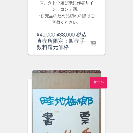
ズ。タトウ遊び紙に作者サイ
ン、コンテ画。
※併売品のため品切れの際はご
容赦ください。
元
現
¥
40,000
¥
38,000
税込
の
在
直売所限定：販売手
価
の
数料還元価格
格
価
は
格
¥40,000
は
で
¥38,000
し
で
セール
た。
す。