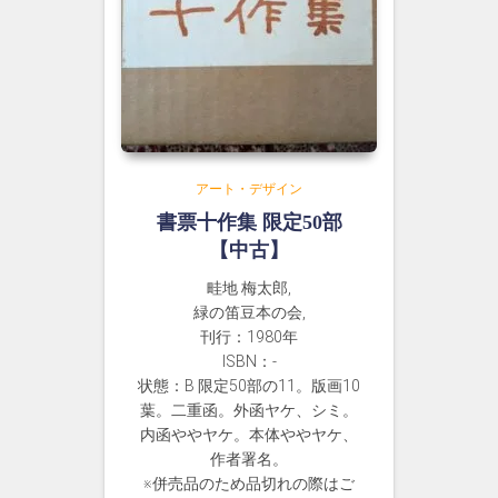
アート・デザイン
書票十作集 限定50部
【中古】
畦地 梅太郎,
緑の笛豆本の会,
刊行：1980年
ISBN：-
状態：B 限定50部の11。版画10
葉。二重函。外函ヤケ、シミ。
内函ややヤケ。本体ややヤケ、
作者署名。
※併売品のため品切れの際はご