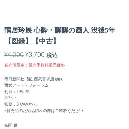
鴨居玲展 心酔・醒醒の画人 没後5年
【図録】【中古】
元
現
¥
4,000
¥
3,700
税込
の
在
直売所限定：販売手数料還元価格
価
の
毎日新聞社 (編), 西武百貨店 (編),
格
価
西武アート・フォーラム,
刊行：1990年
は
格
ISBN：-
状態：B ややヤケ。
¥4,000
は
※併売品のため品切れの際はご容赦ください。
で
¥3,700
在庫1個