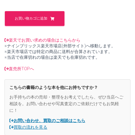
し
で
た。
す。
鴨
居
お買い物カゴに追加
玲
展
心
酔・
楽天でお買い求めの場合はこちらから
醒
※ナインブリックス楽天市場店(外部サイト)へ移動します。
醒
※楽天市場店では特定の商品に送料が合算されています。
の
※当店で在庫切れの場合は楽天でも在庫切れです。
画
人
直売所TOPへ
没
後
5
こちらの書籍のような本を他にお持ちですか？
年
【図
お手持ちの本の売却・整理をお考えでしたら、ぜひ当店へご
録】
相談を。お問い合わせや写真査定のご依頼だけでもお気軽
【中
に！
古】
個
お問い合わせ、買取のご相談はこちら
買取の流れを見る