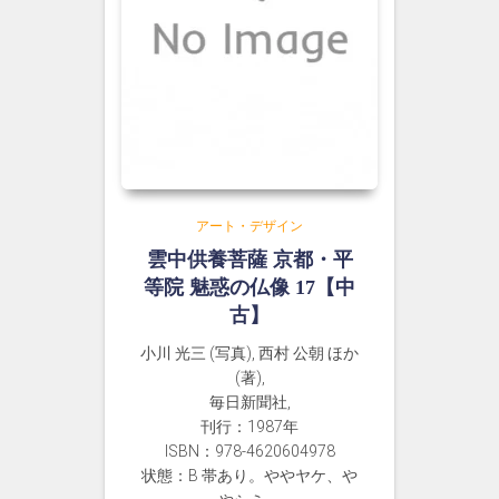
アート・デザイン
雲中供養菩薩 京都・平
等院 魅惑の仏像 17【中
古】
小川 光三 (写真), 西村 公朝 ほか
(著),
毎日新聞社,
刊行：1987年
ISBN：978-4620604978
状態：B 帯あり。ややヤケ、や