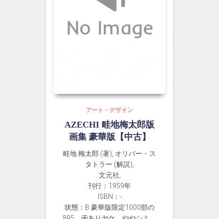
アート・デザイン
AZECHI 畦地梅太郎版
画集 豪華版【中古】
畦地 梅太郎 (著), オリバー・ス
タトラー (解説),
文元社,
刊行：1959年
ISBN：-
状態：B 豪華版限定1000部の
895。函ありヤケ、ややシミ、