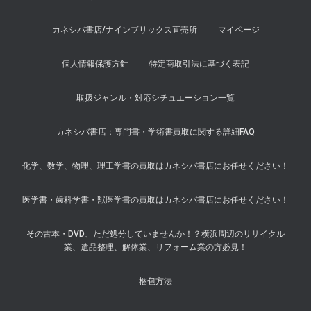
カネシバ書店/ナインブリックス直売所
マイページ
個人情報保護方針
特定商取引法に基づく表記
取扱ジャンル・対応シチュエーション一覧
カネシバ書店：専門書・学術書買取に関する詳細FAQ
化学、数学、物理、理工学書の買取はカネシバ書店にお任せください！
医学書・歯科学書・獣医学書の買取はカネシバ書店にお任せください！
その古本・DVD、ただ処分していませんか！？横浜周辺のリサイクル
業、遺品整理、解体業、リフォーム業の方必見！
梱包方法