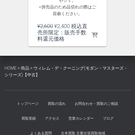
やシミ。
※併売品のため品切れの際はご
容赦ください。
元
現
¥
2,600
¥
2,400
税込直
の
在
売所限定：販売手数
価
の
料還元価格
格
価
は
格
¥2,600
は
で
¥2,400
HOME
>
商品
>
ウィレム・デ・クーニング(モダン・マスターズ・
し
で
シリーズ)【中古】
た。
す。
トップページ
買取の流れ
お問合わせ・買取のご相談
買取実績
アクセス
営業カレンダー
ブログ
よくある質問
古本買取 主要出張買取地域