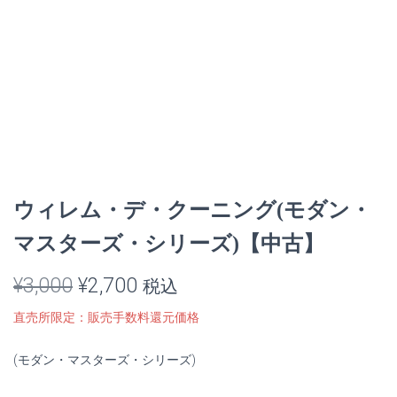
ウィレム・デ・クーニング(モダン・
マスターズ・シリーズ)【中古】
元
現
¥
3,000
¥
2,700
税込
の
在
直売所限定：販売手数料還元価格
価
の
(モダン・マスターズ・シリーズ)
格
価