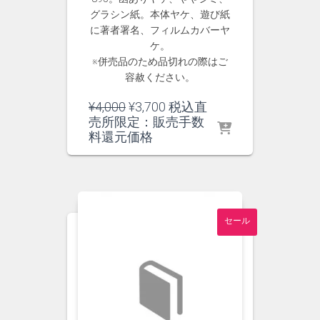
グラシン紙。本体ヤケ、遊び紙
に著者署名、フィルムカバーヤ
ケ。
※併売品のため品切れの際はご
容赦ください。
元
現
¥
4,000
¥
3,700
税込直
の
在
売所限定：販売手数
価
の
料還元価格
格
価
は
格
¥4,000
は
で
¥3,700
し
で
セール
た。
す。