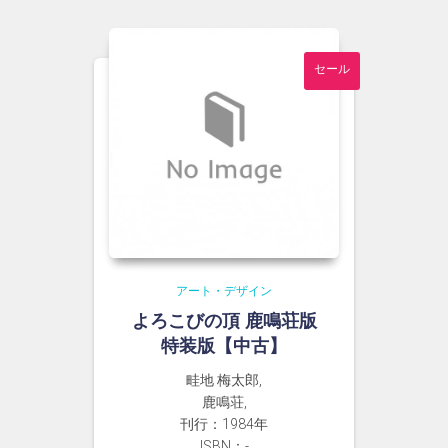
¥14,000
は
で
¥13,000
し
で
セール
た。
す。
アート・デザイン
よろこびの頂 鹿鳴荘版
特装版【中古】
畦地 梅太郎,
鹿鳴荘,
刊行：1984年
ISBN：-