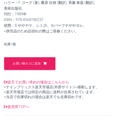
ハリー・F. ゴーグ (著), 桑原 住雄 (翻訳), 斉藤 泰嘉 (翻訳),
は
格
美術出版社,
¥3,000
は
刊行：1989年
ISBN：978-4568180237
で
¥2,700
状態：B ややヤケ、シミ少。カバーフチややヨレ。
※併売品のため品切れの際はご容赦ください。
し
で
た。
す。
在庫1個
ウ
ィ
お買い物カゴに追加
レ
ム・
デ・
ク
楽天でお買い求めの場合はこちらから
ー
※ナインブリックス楽天市場店(外部サイト)へ移動します。
ニ
※楽天市場店では特定の商品に送料が合算されています。
ン
※当店で在庫切れの場合は楽天でも在庫切れです。
グ
(モ
直売所TOPへ
ダ
ン・