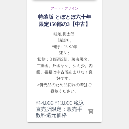
アート・デザイン
特装版 とぼとぼ六十年
限定150部の3【中古】
畦地 梅太郎,
講談社,
刊行：1987年
ISBN：-
状態：B 版画2葉。著者署名。
二重函。外函ヤケ、シミ少。内
函、書籍は中古感あまりなく良
好です。
※併売品のため品切れの際はご
容赦ください。
元
現
¥
14,000
¥
13,000
税込
の
在
直売所限定：販売手
価
の
数料還元価格
格
価
は
格