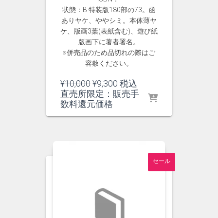
状態：B 特装版180部の73。函
ありヤケ、ややシミ。本体薄ヤ
ケ、版画3葉(表紙含む)、遊び紙
版画下に著者署名。
※併売品のため品切れの際はご
容赦ください。
元
現
¥
10,000
¥
9,300
税込
の
在
直売所限定：販売手
価
の
数料還元価格
格
価
は
格
¥10,000
は
で
¥9,300
し
で
セール
た。
す。