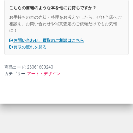
マ
こちらの書籍のような本を他にお持ちですか？
ス
タ
お手持ちの本の売却・整理をお考えでしたら、ぜひ当店へご
ー
相談を。お問い合わせや写真査定のご依頼だけでもお気軽
ズ・
に！
シ
リ
お問い合わせ、買取のご相談はこちら
ー
買取の流れを見る
ズ)
【中
古】
商品コード:
26061600240
個
カテゴリー:
アート・デザイン