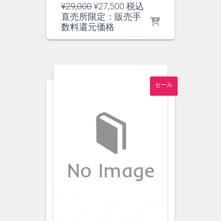
元
現
¥
29,000
¥
27,500
税込
の
在
直売所限定：販売手
価
の
数料還元価格
格
価
は
格
¥29,000
は
で
¥27,500
し
で
セール
た。
す。