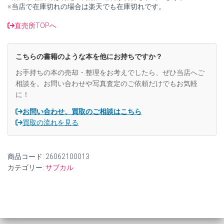
揃
※当店で在庫切れの場合は楽天でも在庫切れです。
い
(サ
直売所TOPへ
ン
コ
ミ
こちらの書籍のような本を他にお持ちですか？
ッ
ク
お手持ちの本の売却・整理をお考えでしたら、ぜひ当店へご
ス)
相談を。お問い合わせや写真査定のご依頼だけでもお気軽
【中
に！
古】
個
お問い合わせ、買取のご相談はこちら
買取の流れを見る
商品コード:
26062100013
カテゴリー:
サブカル