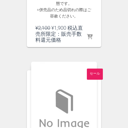
態です。
※併売品のため品切れの際はご
容赦ください。
元
現
¥
2,100
¥
1,900
税込直
の
在
売所限定：販売手数
価
の
料還元価格
格
価
は
格
¥2,100
は
で
¥1,900
し
で
セール
た。
す。