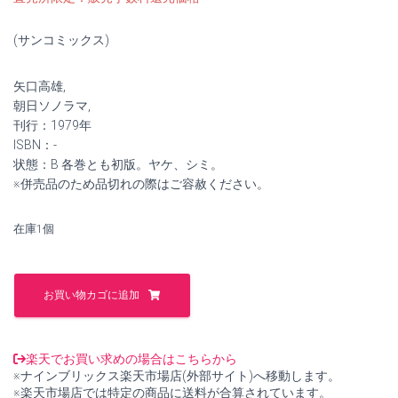
価
の
(サンコミックス)
格
価
矢口高雄,
は
格
朝日ソノラマ,
¥4,500
は
刊行：1979年
ISBN：-
で
¥4,100
状態：B 各巻とも初版。ヤケ、シミ。
※併売品のため品切れの際はご容赦ください。
し
で
た。
す。
在庫1個
マ
タ
お買い物カゴに追加
ギ
列
伝
全
楽天でお買い求めの場合はこちらから
6
※ナインブリックス楽天市場店(外部サイト)へ移動します。
巻
※楽天市場店では特定の商品に送料が合算されています。