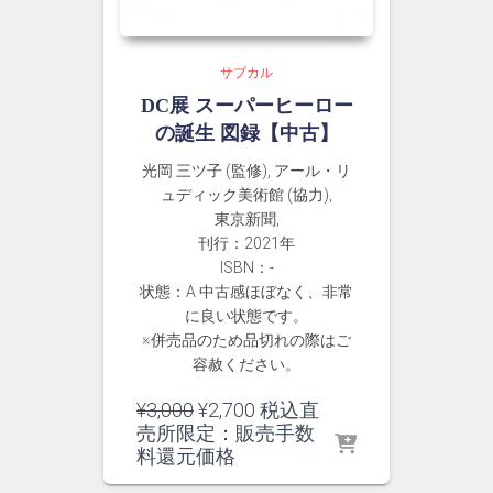
サブカル
DC展 スーパーヒーロー
の誕生 図録【中古】
光岡 三ツ子 (監修), アール・リ
ュディック美術館 (協力),
東京新聞,
刊行：2021年
ISBN：-
状態：A 中古感ほぼなく、非常
に良い状態です。
※併売品のため品切れの際はご
容赦ください。
元
現
¥
3,000
¥
2,700
税込直
の
在
売所限定：販売手数
価
の
料還元価格
格
価