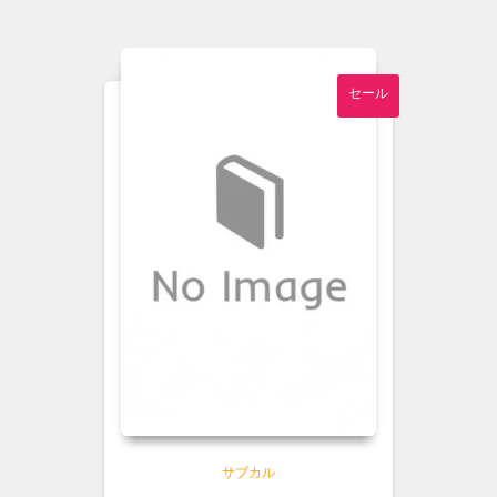
は
格
¥3,000
は
で
¥2,700
し
で
セール
た。
す。
サブカル