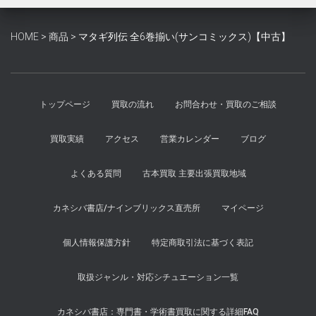
¥6,000
は
で
¥5,500
HOME
>
商品
>
マタギ列伝 全6巻揃い(サンコミックス)【中古】
し
で
た。
す。
トップページ
買取の流れ
お問合わせ・買取のご相談
買取実績
アクセス
営業カレンダー
ブログ
よくある質問
古本買取 主要出張買取地域
カネシバ書店/ナインブリックス直売所
マイページ
個人情報保護方針
特定商取引法に基づく表記
取扱ジャンル・対応シチュエーション一覧
カネシバ書店：専門書・学術書買取に関する詳細FAQ