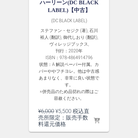
ハーリーン(DC BLACK
LABEL)【中古】
(DC BLACK LABEL)
ステファン・セジク (著), 石川
裕人 (翻訳), 御代しおり (翻訳),
ヴィレッジブックス,
刊行：2020年
ISBN：978-4864914796
状態：A 解説ペーパー付属。カ
バーややフチヨレ。他は中古感
あまりなく、非常に良い状態で
す。
※併売品のため品切れの際はご
容赦ください。
元
現
¥
6,000
¥
5,500
税込直
の
在
売所限定：販売手数
価
の
料還元価格
格
価
は
格