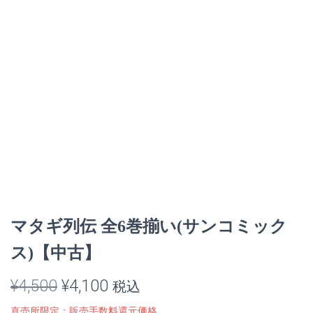
マタギ列伝 全6巻揃い(サンコミック
ス)【中古】
元
現
¥
4,500
¥
4,100
税込
の
在
直売所限定：販売手数料還元価格