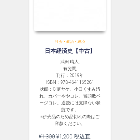
社会・政治・経済
日本経済史【中古】
武田 晴人,
有斐閣,
刊行：2019年
ISBN：978-4641165281
状態：C 薄ヤケ。小口くすみ汚
れ。カバーややヨレ。冒頭数ペ
ージヨレ。通読には支障ない状
態です。
※併売品のため品切れの際はご
容赦ください。
元
現
¥
1,300
¥
1,200
税込直