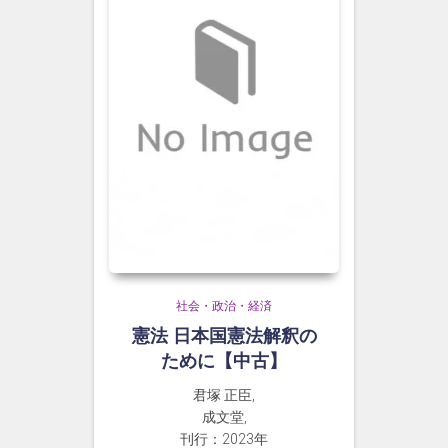
社会・政治・経済
憲法 日本国憲法解釈の
ために【中古】
君塚 正臣,
成文堂,
刊行：2023年