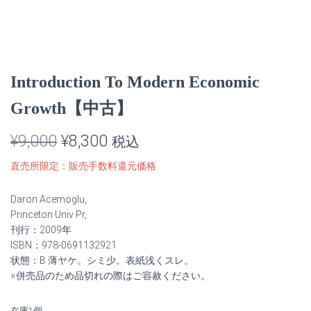
Introduction To Modern Economic
Growth【中古】
元
現
¥
9,000
¥
8,300
税込
の
在
直売所限定：販売手数料還元価格
価
の
Daron Acemoglu,
格
価
Princeton Univ Pr,
刊行：2009年
は
格
ISBN：978-0691132921
状態：B 薄ヤケ。シミ少。表紙浅くスレ。
¥9,000
は
※併売品のため品切れの際はご容赦ください。
で
¥8,300
在庫1個