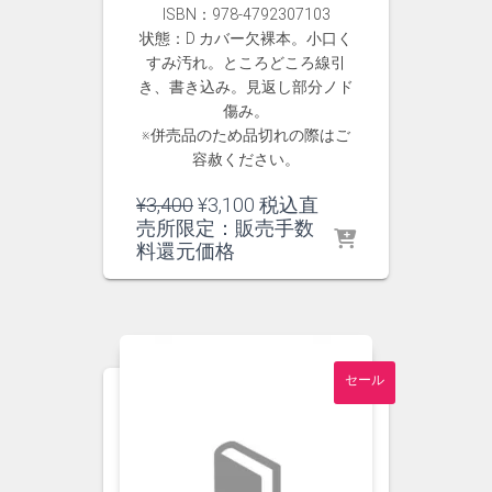
ISBN：978-4792307103
状態：D カバー欠裸本。小口く
すみ汚れ。ところどころ線引
き、書き込み。見返し部分ノド
傷み。
※併売品のため品切れの際はご
容赦ください。
元
現
¥
3,400
¥
3,100
税込直
の
在
売所限定：販売手数
価
の
料還元価格
格
価
は
格
¥3,400
は
で
¥3,100
し
で
セール
た。
す。