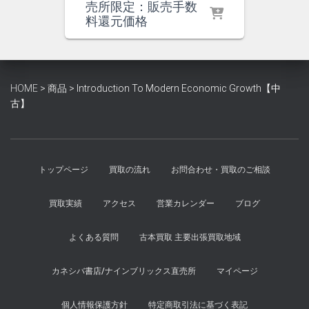
の
在
売所限定：販売手数
価
の
料還元価格
格
価
は
格
¥1,300
は
で
¥1,200
HOME
>
商品
>
Introduction To Modern Economic Growth【中
し
で
古】
た。
す。
トップページ
買取の流れ
お問合わせ・買取のご相談
買取実績
アクセス
営業カレンダー
ブログ
よくある質問
古本買取 主要出張買取地域
カネシバ書店/ナインブリックス直売所
マイページ
個人情報保護方針
特定商取引法に基づく表記