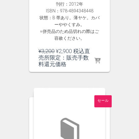
刊行：2012年
ISBN：978-4894348448
状態：B 帯あり。薄ヤケ。カバ
ーややくすみ。
※併売品のため品切れの際はご
容赦ください。
元
現
¥
3,200
¥
2,900
税込直
の
在
売所限定：販売手数
価
の
料還元価格
格
価
は
格
¥3,200
は
で
¥2,900
し
で
セール
た。
す。