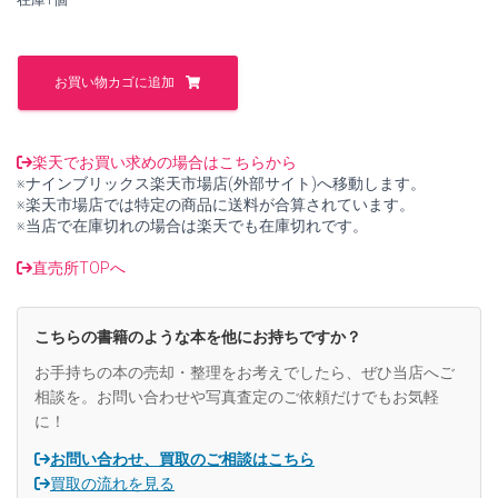
し
で
た。
す。
Introduction
To
お買い物カゴに追加
Modern
Economic
Growth【中
古】
楽天でお買い求めの場合はこちらから
個
※ナインブリックス楽天市場店(外部サイト)へ移動します。
※楽天市場店では特定の商品に送料が合算されています。
※当店で在庫切れの場合は楽天でも在庫切れです。
直売所TOPへ
こちらの書籍のような本を他にお持ちですか？
お手持ちの本の売却・整理をお考えでしたら、ぜひ当店へご
相談を。お問い合わせや写真査定のご依頼だけでもお気軽
に！
お問い合わせ、買取のご相談はこちら
買取の流れを見る