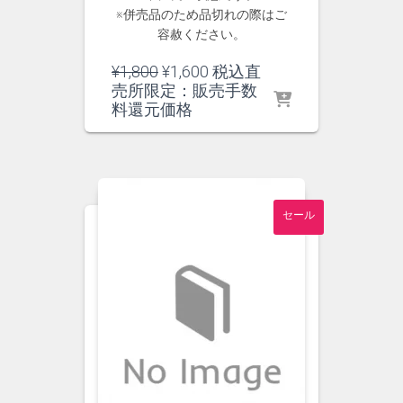
※併売品のため品切れの際はご
容赦ください。
元
現
¥
1,800
¥
1,600
税込直
の
在
売所限定：販売手数
価
の
料還元価格
格
価
は
格
¥1,800
は
で
¥1,600
し
で
セール
た。
す。