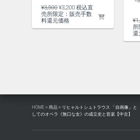
※
元
現
¥
3,500
¥
3,200
税込直
の
在
売所限定：販売手数
価
の
¥
1
料還元価格
格
価
所
は
格
還
¥3,500
は
で
¥3,200
し
で
た。
す。
HOME
>
商品
>
リヒャルトシュトラウス 「自画像」と
してのオペラ《無口な女》の成立史と音楽【中古】