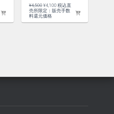
元
現
¥
4,500
¥
4,100
税込直
の
在
売所限定：販売手数
価
の
料還元価格
格
価
は
格
¥4,500
は
で
¥4,100
し
で
た。
す。