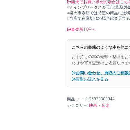
シ
楽天でお買い求めの場合はこち
ュ
※ナインブリックス楽天市場店(外
ト
※楽天市場店では特定の商品に送
ラ
※当店で在庫切れの場合は楽天で
ウ
ス
直売所TOPへ
「自
画
像」
こちらの書籍のような本を他に
と
し
お手持ちの本の売却・整理をお
て
わせや写真査定のご依頼だけで
の
オ
お問い合わせ、買取のご相談
ペ
買取の流れを見る
ラ
《無
口
商品コード:
26070300044
な
カテゴリー:
映画・音楽
女》
の
成
立
史