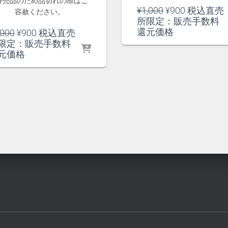
併売品のため品切れの際はご
元
現
¥
1,000
¥
900
税込直売
容赦ください。
の
在
所限定：販売手数料
価
の
還元価格
元
現
,000
¥
900
税込直売
格
価
の
在
限定：販売手数料
は
格
価
の
元価格
¥1,000
は
格
価
で
¥900
は
格
し
で
¥1,000
は
た。
す。
で
¥900
し
で
た。
す。