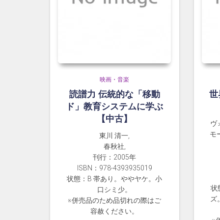
映画・音楽
読譜力 伝統的な「移動
世
ド」教育システムに学ぶ
【中古】
ヴ
モー
東川 清一,
春秋社,
刊行：2005年
ISBN：978-4393935019
状態：B 帯あり。ややヤケ。小
状
口シミ少。
ズ
※併売品のため品切れの際はご
容赦ください。