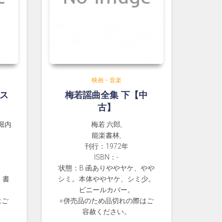
映画・音楽
トス
梅若謡曲全集 下【中
古】
 堀内
梅若 六郎,
能楽書林,
刊行：1972年
ISBN：-
状態：B 函ありややヤケ、やや
、書
シミ。本体ややヤケ、シミ少。
。
ビニールカバー。
はご
※併売品のため品切れの際はご
容赦ください。