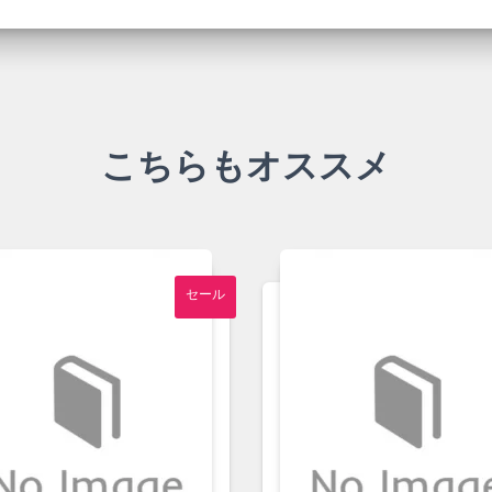
と
音
楽
【中
古】
個
こちらもオススメ
セール