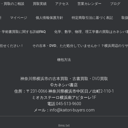
せ・買取のご相談
買取実績
アクセス
営業カレンダー
ブログ
所
マイページ
個人情報保護方針
特定商取引法に基づく表記
取
学術書買取に関する詳細FAQ
化学、数学、物理、理工学書の買取はカネシバ
任せください！
その古本・DVD、ただ処分していませんか！？横浜周辺のリ
梱包方法
神奈川県横浜市の古本買取・古書買取・DVD買取
©カネシバ書店
住所：〒231-0066 神奈川県横浜市中区日ノ出町2-110-1
ミオカステーロ横浜南アビターレ1F
電話:045-513-9600
メール：info@kaitori-buyers.com
llms.txt