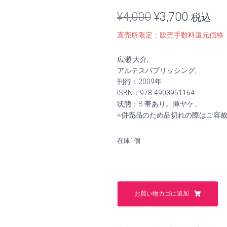
元
現
¥
4,000
¥
3,700
税込
の
在
直売所限定：販売手数料還元価格
価
の
広瀬 大介,
格
価
アルテスパブリッシング,
刊行：2009年
は
格
ISBN：978-4903951164
状態：B 帯あり。薄ヤケ。
¥4,000
は
※併売品のため品切れの際はご容
で
¥3,700
在庫1個
し
で
た。
す。
リ
ヒ
お買い物カゴに追加
ャ
ル
ト