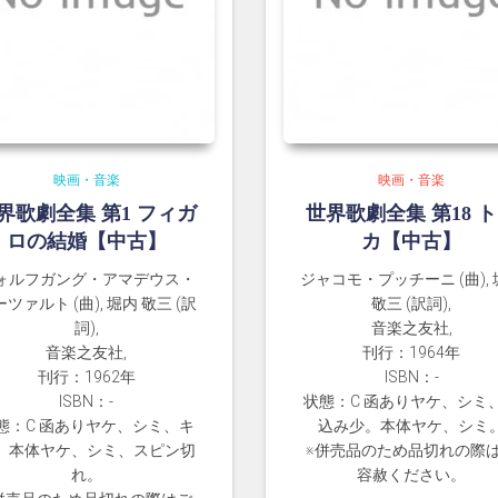
映画・音楽
映画・音楽
界歌劇全集 第1 フィガ
世界歌劇全集 第18 
ロの結婚【中古】
カ【中古】
ォルフガング・アマデウス・
ジャコモ・プッチーニ (曲),
ツァルト (曲), 堀内 敬三 (訳
敬三 (訳詞),
詞),
音楽之友社,
音楽之友社,
刊行：1964年
刊行：1962年
ISBN：-
ISBN：-
状態：C 函ありヤケ、シミ
態：C 函ありヤケ、シミ、キ
込み少。本体ヤケ、シミ
。本体ヤケ、シミ、スピン切
※併売品のため品切れの際
れ。
容赦ください。