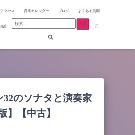
アクセス
営業カレンダー
ブログ
よくある質問
検
直売所
索:
32のソナタと演奏家
装版】【中古】