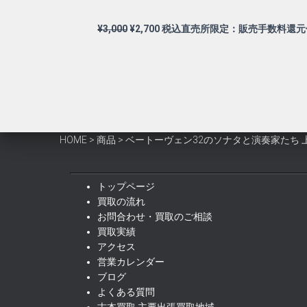
元
現
¥
3,000
¥
2,700
税込直売所限定：販売手数料還元
の
在
価
の
格
価
は
格
¥3,000
は
で
¥2,700
し
で
HOME
>
商品
>
ベートーヴェン32のソナタと演奏家たち 
た。
す。
トップページ
買取の流れ
お問合わせ・買取のご相談
買取実績
アクセス
営業カレンダー
ブログ
よくある質問