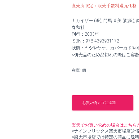
の
在
直売所限定：販売手数料還元価格
価
の
J. カイザー (著), 門馬 直美 (翻訳), 鈴
格
価
春秋社,
刊行：2003年
は
格
ISBN：978-4393931172
状態：B ややヤケ。カバーカドや
¥1,000
は
※併売品のため品切れの際はご容
で
¥900
在庫1個
し
で
た。
す。
ベ
ー
お買い物カゴに追加
ト
ー
ヴ
ェ
楽天でお買い求めの場合はこちら
ン
※ナインブリックス楽天市場店(外
32
※楽天市場店では特定の商品に送