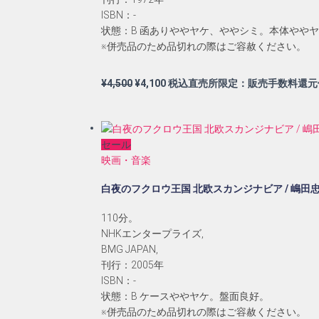
ISBN：-
状態：B 函ありややヤケ、ややシミ。本体やや
※併売品のため品切れの際はご容赦ください。
元
現
¥
4,500
¥
4,100
税込直売所限定：販売手数料還元
の
在
価
の
格
価
セール
は
格
映画・音楽
¥4,500
は
で
¥4,100
白夜のフクロウ王国 北欧スカンジナビア / 嶋田
し
で
た。
す。
110分。
NHKエンタープライズ,
BMG JAPAN,
刊行：2005年
ISBN：-
状態：B ケースややヤケ。盤面良好。
※併売品のため品切れの際はご容赦ください。