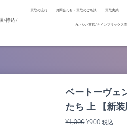
買取の流れ
お問合わせ・買取のご相談
買取実績
カネシバ書店/ナインブリックス
ベートーヴェン
たち 上 【新
元
現
¥
1,000
¥
900
税込