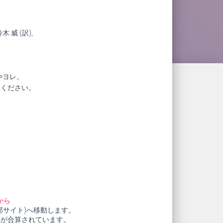
木 威 (訳),
やヨレ。
赦ください。
から
部サイト)へ移動します。
料が合算されています。