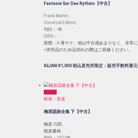
Fantasie Sur Des Rythms【中古】
し
で
た。
す。
Frank Martin,
Universal Edition,
刊行：-年
ISBN：-
状態：A 薄ヤケ。他は中古感あまりなく、非常
※併売品のため品切れの際はご容赦ください。
元
現
¥
2,000
¥
1,800
税込直売所限定：販売手数料還元
の
在
価
の
格
価
セール
は
格
映画・音楽
¥2,000
は
で
¥1,800
梅若謡曲全集 下【中古】
し
で
た。
す。
梅若 六郎,
能楽書林,
刊行：1972年