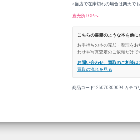
の
※当店で在庫切れの場合は楽天で
ソ
ナ
直売所TOPへ
タ
と
演
こちらの書籍のような本を他に
奏
家
お手持ちの本の売却・整理をお
た
わせや写真査定のご依頼だけで
ち
上
お問い合わせ、買取のご相談は
【新
買取の流れを見る
装
版】
【中
商品コード:
26070300094
カテゴ
古】
個