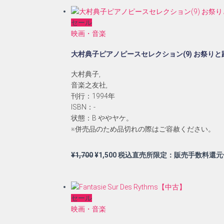
セール
映画・音楽
大村典子ピアノピースセレクション(9) お祭りと
大村典子,
音楽之友社,
刊行：1994年
ISBN：-
状態：B ややヤケ。
※併売品のため品切れの際はご容赦ください。
元
現
¥
1,700
¥
1,500
税込直売所限定：販売手数料還元
の
在
価
の
格
価
セール
は
格
映画・音楽
¥1,700
は
で
¥1,500