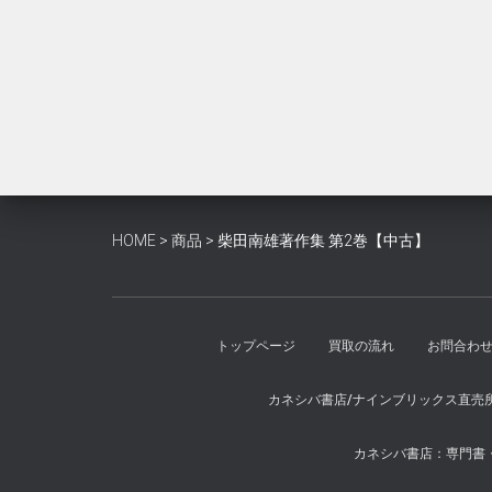
は
格
¥3,200
は
で
¥2,900
し
で
た。
す。
HOME
>
商品
>
柴田南雄著作集 第2巻【中古】
トップページ
買取の流れ
お問合わ
カネシバ書店/ナインブリックス直売
カネシバ書店：専門書・