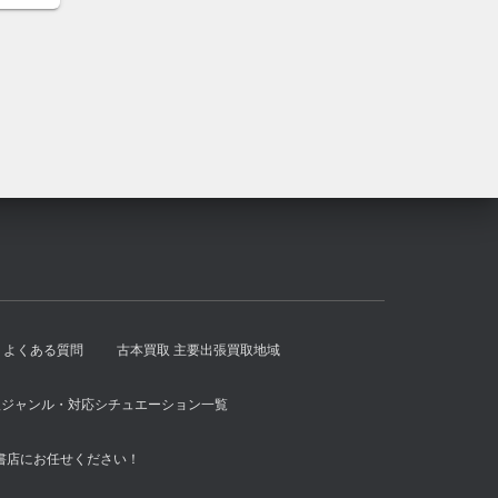
は
格
¥1,500
は
で
¥1,300
し
で
た。
す。
よくある質問
古本買取 主要出張買取地域
扱ジャンル・対応シチュエーション一覧
書店にお任せください！