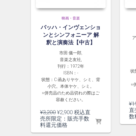
映画・音楽
バッハ・インヴェンショ
ンとシンフォニーア 解
釈と演奏法【中古】
市田 儀一郎,
音楽之友社,
刊行：1972年
状
ISBN：-
状態：C 函ありヤケ、シミ、背
※
小穴。本体ヤケ、シミ。
※併売品のため品切れの際はご
容赦ください。
¥
1
直
元
現
¥
3,200
¥
2,900
税込直
数
の
在
売所限定：販売手数
価
の
料還元価格
格
価