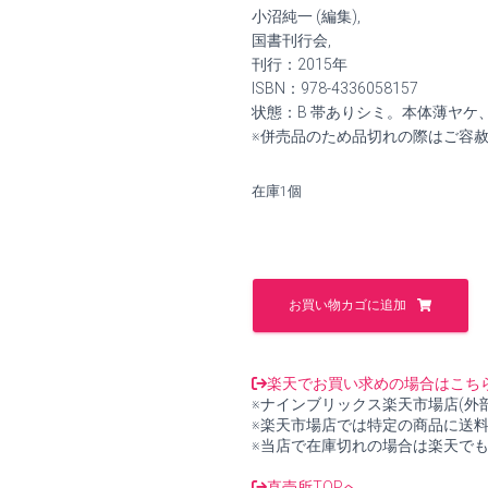
価
の
小沼純一 (編集),
格
価
国書刊行会,
刊行：2015年
は
格
ISBN：978-4336058157
状態：B 帯ありシミ。本体薄ヤケ
¥8,000
は
※併売品のため品切れの際はご容
で
¥7,400
在庫1個
し
で
た。
す。
柴
田
お買い物カゴに追加
南
雄
著
作
楽天でお買い求めの場合はこち
集
※ナインブリックス楽天市場店(外
第
※楽天市場店では特定の商品に送
2
※当店で在庫切れの場合は楽天で
巻
【中
直売所TOPへ