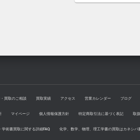
格
価
で
¥18,400
は
格
し
で
¥6,000
は
た。
す。
で
¥5,500
し
で
た。
す。
せ・買取のご相談
買取実績
アクセス
営業カレンダー
ブログ
所
マイページ
個人情報保護方針
特定商取引法に基づく表記
取
学術書買取に関する詳細FAQ
化学、数学、物理、理工学書の買取はカネシバ