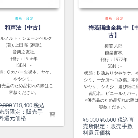
映画・音楽
映画・音楽
和声法【中古】
梅若謡曲全集 中【
古】
アルノルト・シェーンベルク
(著), 上田 昭 (翻訳),
梅若 六郎,
音楽之友社,
能楽書林,
刊行：1968年
刊行：1972年
ISBN：-
ISBN：-
態：C カバー欠裸本。ヤケ、
状態：B 函ありややヤケ、
ややシミ。
シミ、一か所ヘコみ傷。本
併売品のため品切れの際はご
やヤケ、シミ少、遊び紙に
容赦ください。
者記名。ビニールカバー
※併売品のため品切れの際
元
現
9,800
¥
18,400
税込
容赦ください。
の
在
売所限定：販売手
価
の
料還元価格
元
現
¥
6,000
¥
5,500
税込直
格
価
の
在
売所限定：販売手数
は
格
価
の
料還元価格
¥19,800
は