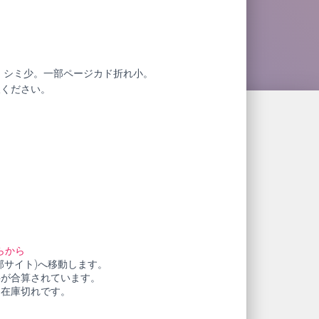
、シミ少。一部ページカド折れ小。
赦ください。
らから
部サイト)へ移動します。
料が合算されています。
も在庫切れです。