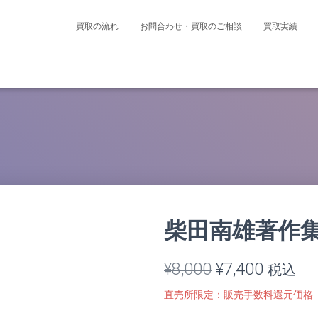
買取の流れ
お問合わせ・買取のご相談
買取実績
柴田南雄著作集
元
現
¥
8,000
¥
7,400
税込
の
在
直売所限定：販売手数料還元価格