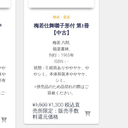
映画・音楽
中
梅若仕舞囃子形付 第1冊
【中古】
梅若 六郎,
能楽書林,
刊行：1965年
ISBN：-
やや
状態：B 紙筒ありややヤケ、や
体や
やシミ。本体和装本ややヤケ、
所有
シミ。
。
※併売品のため品切れの際はご
はご
容赦ください。
元
現
¥
1,500
¥
1,300
税込直
の
在
売所限定：販売手数
価
の
料還元価格
格
価