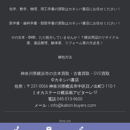
化学、数学、物理、理工学書の買取はカネシバ書店にお任せください！
医学書・歯科学書・獣医学書の買取はカネシバ書店にお任せください！
その古本・DVD、ただ処分していませんか！？横浜周辺のリサイクル
業、遺品整理、解体業、リフォーム業の方必見！
梱包方法
神奈川県横浜市の古本買取・古書買取・DVD買取
©カネシバ書店
住所：〒231-0066 神奈川県横浜市中区日ノ出町2-110-1
ミオカステーロ横浜南アビターレ1F
電話:045-513-9600
メール：info@kaitori-buyers.com
llms.txt