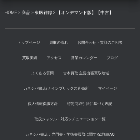
¥6,000
は
で
¥5,500
HOME
>
商品
>
東医雑録 3 【オンデマンド版】【中古】
し
で
た。
す。
トップページ
買取の流れ
お問合わせ・買取のご相談
買取実績
アクセス
営業カレンダー
ブログ
よくある質問
古本買取 主要出張買取地域
カネシバ書店/ナインブリックス直売所
マイページ
個人情報保護方針
特定商取引法に基づく表記
取扱ジャンル・対応シチュエーション一覧
カネシバ書店：専門書・学術書買取に関する詳細FAQ