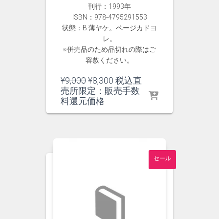
刊行：1993年
ISBN：978-4795291553
状態：B 薄ヤケ。ページカドヨ
レ。
※併売品のため品切れの際はご
容赦ください。
元
現
¥
9,000
¥
8,300
税込直
の
在
売所限定：販売手数
価
の
料還元価格
格
価
は
格
¥9,000
は
で
¥8,300
し
で
セール
た。
す。