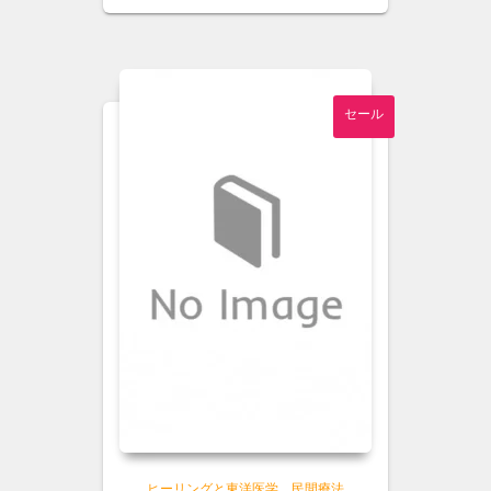
格
価
は
格
¥3,200
は
で
¥2,900
し
で
セール
た。
す。
ヒーリングと東洋医学、民間療法