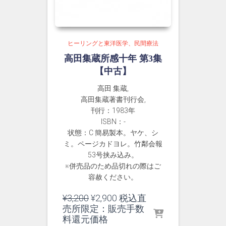
ヒーリングと東洋医学、民間療法
高田集蔵所感十年 第3集
【中古】
高田 集蔵,
高田集蔵著書刊行会,
刊行：1983年
ISBN：-
状態：C 簡易製本。ヤケ、シ
ミ。ページカドヨレ。竹鄰会報
53号挟み込み。
※併売品のため品切れの際はご
容赦ください。
元
現
¥
3,200
¥
2,900
税込直
の
在
売所限定：販売手数
価
の
料還元価格