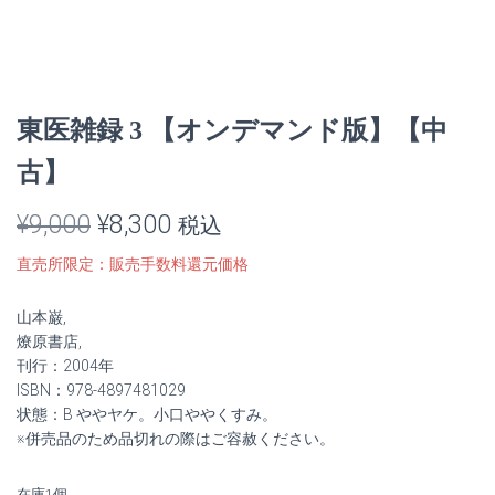
東医雑録 3 【オンデマンド版】【中
古】
元
現
¥
9,000
¥
8,300
税込
の
在
直売所限定：販売手数料還元価格
価
の
山本巌,
格
価
燎原書店,
刊行：2004年
は
格
ISBN：978-4897481029
状態：B ややヤケ。小口ややくすみ。
¥9,000
は
※併売品のため品切れの際はご容赦ください。
で
¥8,300
在庫1個