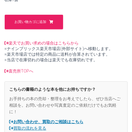
し
で
た。
す。
東
医
お買い物カゴに追加
雑
録
3
【オ
楽天でお買い求めの場合はこちらから
ン
※ナインブリックス楽天市場店(外部サイト)へ移動します。
デ
※楽天市場店では特定の商品に送料が合算されています。
マ
※当店で在庫切れの場合は楽天でも在庫切れです。
ン
ド
直売所TOPへ
版】
【中
古】
こちらの書籍のような本を他にお持ちですか？
個
お手持ちの本の売却・整理をお考えでしたら、ぜひ当店へご
相談を。お問い合わせや写真査定のご依頼だけでもお気軽
に！
お問い合わせ、買取のご相談はこちら
買取の流れを見る