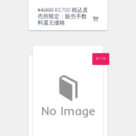
元
現
¥
4,000
¥
3,700
税込直
の
在
売所限定：販売手数
価
の
料還元価格
格
価
は
格
¥4,000
は
で
¥3,700
し
で
セール
た。
す。