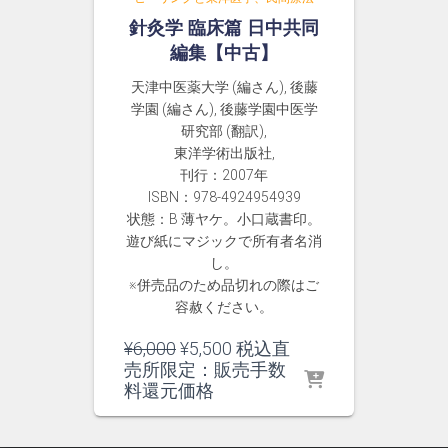
針灸学 臨床篇 日中共同
編集【中古】
天津中医薬大学 (編さん), 後藤
学園 (編さん), 後藤学園中医学
研究部 (翻訳),
東洋学術出版社,
刊行：2007年
ISBN：978-4924954939
状態：B 薄ヤケ。小口蔵書印。
遊び紙にマジックで所有者名消
し。
※併売品のため品切れの際はご
容赦ください。
元
現
¥
6,000
¥
5,500
税込直
の
在
売所限定：販売手数
価
の
料還元価格
格
価
は
格