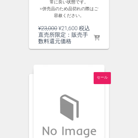
常に良い状態です。
※併売品のため品切れの際はご
容赦ください。
元
現
¥
23,000
¥
21,600
税込
の
在
直売所限定：販売手
価
の
数料還元価格
格
価
は
格
¥23,000
は
で
¥21,600
し
で
セール
た。
す。