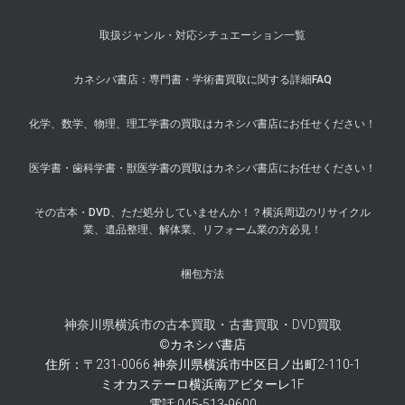
取扱ジャンル・対応シチュエーション一覧
カネシバ書店：専門書・学術書買取に関する詳細FAQ
化学、数学、物理、理工学書の買取はカネシバ書店にお任せください！
医学書・歯科学書・獣医学書の買取はカネシバ書店にお任せください！
その古本・DVD、ただ処分していませんか！？横浜周辺のリサイクル
業、遺品整理、解体業、リフォーム業の方必見！
梱包方法
神奈川県横浜市の古本買取・古書買取・DVD買取
©カネシバ書店
住所：〒231-0066 神奈川県横浜市中区日ノ出町2-110-1
ミオカステーロ横浜南アビターレ1F
電話:045-513-9600