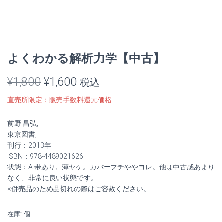
よくわかる解析力学【中古】
元
現
¥
1,800
¥
1,600
税込
の
在
直売所限定：販売手数料還元価格
価
の
前野 昌弘,
格
価
東京図書,
刊行：2013年
は
格
ISBN：978-4489021626
状態：A 帯あり。薄ヤケ。カバーフチややヨレ。他は中古感あまり
¥1,800
は
なく、非常に良い状態です。
※併売品のため品切れの際はご容赦ください。
で
¥1,600
し
で
在庫1個