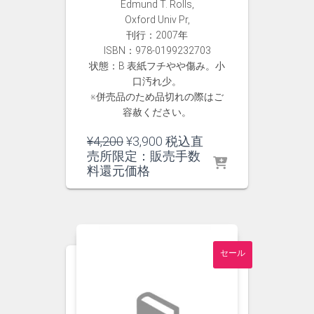
Edmund T. Rolls,
Oxford Univ Pr,
刊行：2007年
ISBN：978-0199232703
状態：B 表紙フチやや傷み。小
口汚れ少。
※併売品のため品切れの際はご
容赦ください。
元
現
¥
4,200
¥
3,900
税込直
の
在
売所限定：販売手数
価
の
料還元価格
格
価
は
格
¥4,200
は
で
¥3,900
し
で
セール
た。
す。