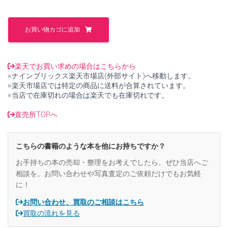
た。
す。
よ
く
お買い物カゴに追加
わ
か
る
解
楽天でお買い求めの場合はこちらから
析
※ナインブリックス楽天市場店(外部サイト)へ移動します。
力
※楽天市場店では特定の商品に送料が合算されています。
学
※当店で在庫切れの場合は楽天でも在庫切れです。
【中
古】
直売所TOPへ
個
こちらの書籍のような本を他にお持ちですか？
お手持ちの本の売却・整理をお考えでしたら、ぜひ当店へご
相談を。お問い合わせや写真査定のご依頼だけでもお気軽
に！
お問い合わせ、買取のご相談はこちら
買取の流れを見る