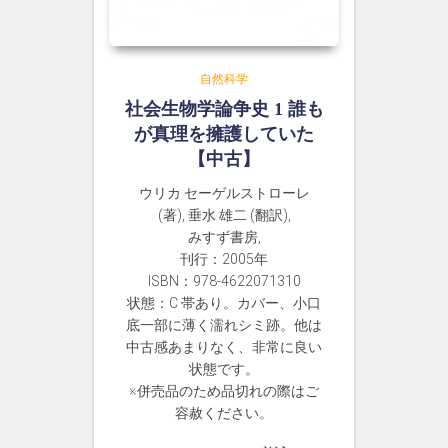
自然科学
社会生物学論争史 1 誰も
が真理を擁護していた
【中古】
ウリカ セーゲルストローレ
(著), 垂水 雄二 (翻訳),
みすず書房,
刊行：2005年
ISBN：978-4622071310
状態：C 帯あり。カバー、小口
底一部に薄く濡れシミ跡。他は
中古感あまりなく、非常に良い
状態です。
※併売品のため品切れの際はご
容赦ください。