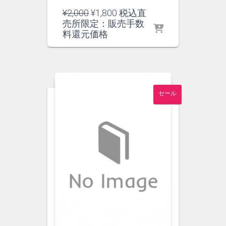
元
現
¥
2,000
¥
1,800
税込直
の
在
売所限定：販売手数
価
の
料還元価格
格
価
は
格
¥2,000
は
で
¥1,800
し
で
セール
た。
す。