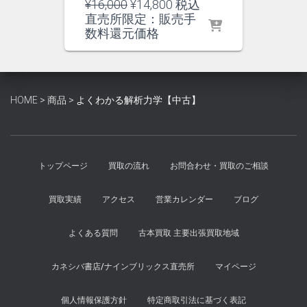
元
現
¥
16,000
¥
14,800
税込
の
在
直売所限定：販売手
価
の
数料還元価格
格
価
は
格
¥16,000
は
で
¥14,800
HOME
>
商品
>
よくわかる解析力学【中古】
し
で
た。
す。
トップページ
買取の流れ
お問合わせ・買取のご相談
買取実績
アクセス
営業カレンダー
ブログ
よくある質問
古本買取 主要出張買取地域
カネシバ書店/ナインブリックス直売所
マイページ
個人情報保護方針
特定商取引法に基づく表記