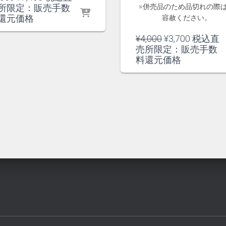
の
在
所限定：販売手数
※併売品のため品切れの際
価
の
還元価格
容赦ください。
格
価
元
現
¥
4,000
¥
3,700
税込直
は
格
の
在
売所限定：販売手数
¥8,000
は
価
の
料還元価格
で
¥7,400
格
価
し
で
は
格
た。
す。
¥4,000
は
で
¥3,700
し
で
た。
す。