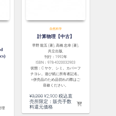
自然科学
計算物理【中古】
早野 龍五 (著), 高橋 忠幸 (著),
ed
共立出版,
cs)
刊行：1992年
ISBN：978-4320032903
状態：C ヤケ、シミ。カバーフ
チヨレ。遊び紙に所有者記名。
※併売品のため品切れの際はご
容赦ください。
元
現
¥
3,200
¥
2,900
税込直
の
在
売所限定：販売手数
価
の
料還元価格
管理
格
価