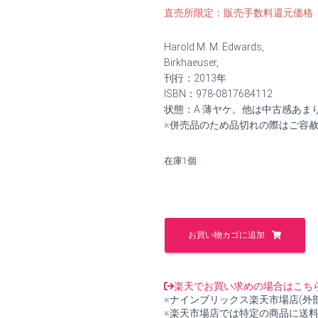
の
在
直売所限定：販売手数料還元価格
価
の
Harold M. M. Edwards,
格
価
Birkhaeuser,
刊行：2013年
は
格
ISBN：978-0817684112
状態：A 薄ヤケ。他は中古感あま
¥9,000
は
※併売品のため品切れの際はご容
で
¥8,300
在庫1個
し
で
た。
す。
Advanced
Calculus
お買い物カゴに追加
A
Differential
Forms
Approach【中
楽天でお買い求めの場合はこち
古】
※ナインブリックス楽天市場店(外
個
※楽天市場店では特定の商品に送