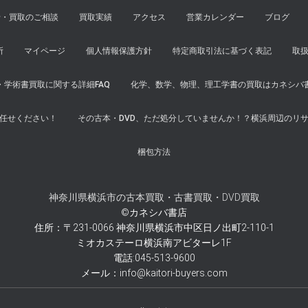
せ・買取のご相談
買取実績
アクセス
営業カレンダー
ブログ
所
マイページ
個人情報保護方針
特定商取引法に基づく表記
取
学術書買取に関する詳細FAQ
化学、数学、物理、理工学書の買取はカネシバ
任せください！
その古本・DVD、ただ処分していませんか！？横浜周辺のリ
梱包方法
神奈川県横浜市の古本買取・古書買取・DVD買取
©カネシバ書店
住所：〒231-0066 神奈川県横浜市中区日ノ出町2-110-1
ミオカステーロ横浜南アビターレ1F
電話:045-513-9600
メール：info@kaitori-buyers.com