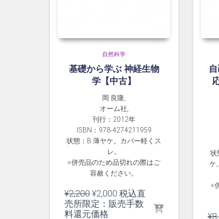
自然科学
基礎から学ぶ 神経生物
自
学【中古】
応
岡 良隆,
オーム社,
刊行：2012年
ISBN：978-4274211959
状態：B 薄ヤケ。カバー軽くス
レ。
状
※併売品のため品切れの際はご
ケ
容赦ください。
※
元
現
¥
2,200
¥
2,000
税込直
の
在
売所限定：販売手数
価
の
料還元価格
¥
8