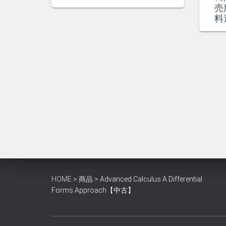
格
価
売
は
格
料
¥2,200
は
で
¥2,000
し
で
た。
す。
HOME
>
商品
>
Advanced Calculus A Differential
Forms Approach【中古】