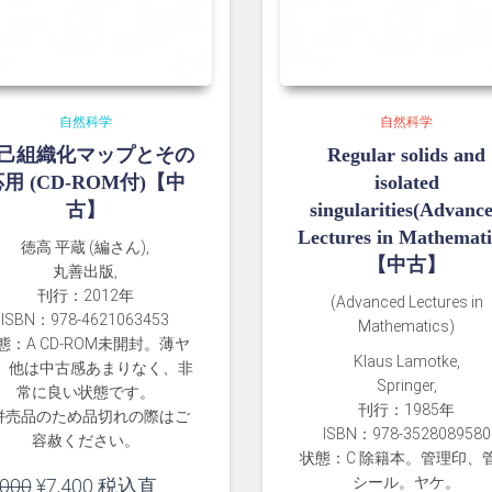
自然科学
自然科学
己組織化マップとその
Regular solids and
用 (CD-ROM付)【中
isolated
古】
singularities(Advanc
Lectures in Mathemati
徳高 平蔵 (編さん),
【中古】
丸善出版,
刊行：2012年
(Advanced Lectures in
ISBN：978-4621063453
Mathematics)
態：A CD-ROM未開封。薄ヤ
Klaus Lamotke,
。他は中古感あまりなく、非
Springer,
常に良い状態です。
刊行：1985年
併売品のため品切れの際はご
ISBN：978-3528089580
容赦ください。
状態：C 除籍本。管理印、
元
現
シール。ヤケ。
,000
¥
7,400
税込直