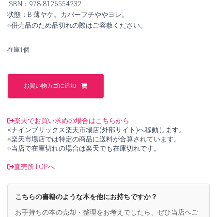
は
格
ISBN：978-8126554232
状態：B 薄ヤケ。カバーフチややヨレ。
¥10,000
は
※併売品のため品切れの際はご容赦ください。
で
¥9,300
在庫1個
し
で
た。
す。
Advanced
Engineering
お買い物カゴに追加
Mathematics,
10Th
Ed【中
古】
楽天でお買い求めの場合はこちらから
個
※ナインブリックス楽天市場店(外部サイト)へ移動します。
※楽天市場店では特定の商品に送料が合算されています。
※当店で在庫切れの場合は楽天でも在庫切れです。
直売所TOPへ
こちらの書籍のような本を他にお持ちですか？
お手持ちの本の売却・整理をお考えでしたら、ぜひ当店へご