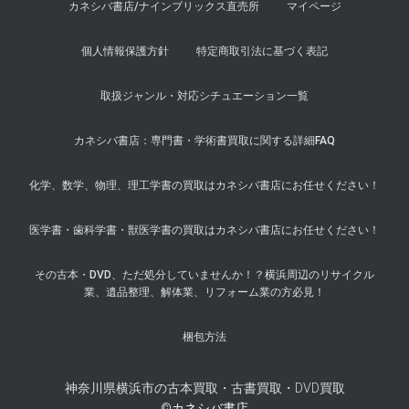
カネシバ書店/ナインブリックス直売所
マイページ
個人情報保護方針
特定商取引法に基づく表記
取扱ジャンル・対応シチュエーション一覧
カネシバ書店：専門書・学術書買取に関する詳細FAQ
化学、数学、物理、理工学書の買取はカネシバ書店にお任せください！
医学書・歯科学書・獣医学書の買取はカネシバ書店にお任せください！
その古本・DVD、ただ処分していませんか！？横浜周辺のリサイクル
業、遺品整理、解体業、リフォーム業の方必見！
梱包方法
神奈川県横浜市の古本買取・古書買取・DVD買取
©カネシバ書店