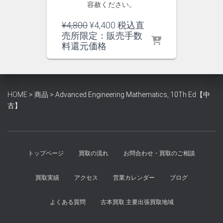
容赦ください。
元
現
¥
4,800
¥
4,400
税込直
の
在
売所限定：販売手数
価
の
料還元価格
格
価
は
格
¥4,800
は
で
¥4,400
HOME
>
商品
>
Advanced Engineering Mathematics, 10Th Ed【中
し
で
古】
た。
す。
トップページ
買取の流れ
お問合わせ・買取のご相談
買取実績
アクセス
営業カレンダー
ブログ
よくある質問
古本買取 主要出張買取地域