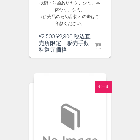
状態：C 函ありヤケ、シミ。本
体ヤケ、シミ。
※併売品のため品切れの際はご
容赦ください。
元
現
¥
2,500
¥
2,300
税込直
の
在
売所限定：販売手数
価
の
料還元価格
格
価
は
格
¥2,500
は
で
¥2,300
し
で
セール
た。
す。