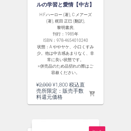
ルの学習と愛情【中古】
H.F.ハーロー (著), C.メアーズ
(著), 梶田 正巳 (翻訳),
黎明書房,
刊行：1985年
ISBN：978-4654010240
状態：A ややヤケ、小口くすみ
少。他は中古感あまりなく、非
常に良い状態です。
※併売品のため品切れの際はご
容赦ください。
元
現
¥
2,000
¥
1,800
税込直
の
在
売所限定：販売手数
価
の
料還元価格
格
価
は
格
¥2,000
は
で
¥1,800
し
で