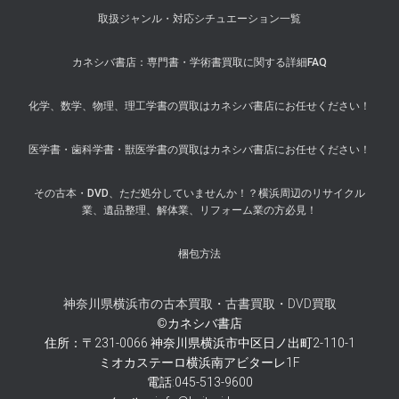
取扱ジャンル・対応シチュエーション一覧
カネシバ書店：専門書・学術書買取に関する詳細FAQ
化学、数学、物理、理工学書の買取はカネシバ書店にお任せください！
医学書・歯科学書・獣医学書の買取はカネシバ書店にお任せください！
その古本・DVD、ただ処分していませんか！？横浜周辺のリサイクル
業、遺品整理、解体業、リフォーム業の方必見！
梱包方法
神奈川県横浜市の古本買取・古書買取・DVD買取
©カネシバ書店
住所：〒231-0066 神奈川県横浜市中区日ノ出町2-110-1
ミオカステーロ横浜南アビターレ1F
電話:045-513-9600