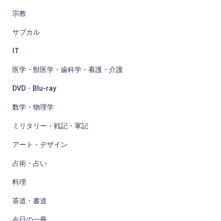
宗教
サブカル
IT
医学・獣医学・歯科学・看護・介護
DVD・Blu-ray
数学・物理学
ミリタリー・戦記・軍記
アート・デザイン
占術・占い
料理
茶道・書道
今日の一冊