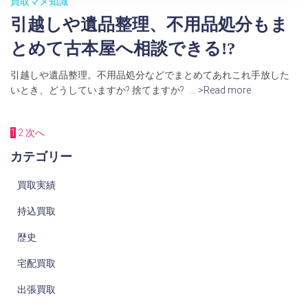
買取マメ知識
引越しや遺品整理、不用品処分もま
とめて古本屋へ相談できる!?
引越しや遺品整理。不用品処分などでまとめてあれこれ手放した
いとき、どうしていますか? 捨てますか?
… >Read more
1
2
次へ
投
カテゴリー
稿
買取実績
の
持込買取
ペ
歴史
ー
宅配買取
ジ
出張買取