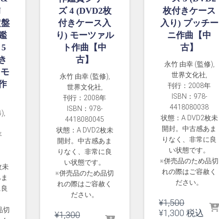
N
ズ 4 (DVD2枚
枚付きケース
定盤
付きケース入
入り) プッチー
鑑
り) モーツァル
ニ作曲【中
5
ト作曲【中
古】
付き
古】
永竹 由幸 (監修),
 モ
世界文化社,
永竹 由幸 (監修),
作
刊行：2008年
世界文化社,
】
ISBN：978-
刊行：2008年
4418080038
ISBN：978-
),
状態：A DVD2枚未
4418080045
開封。中古感あま
状態：A DVD2枚未
年
りなく、非常に良
開封。中古感あま
い状態です。
りなく、非常に良
※併売品のため品切
い状態です。
枚未
れの際はご容赦く
※併売品のため品切
あま
ださい。
れの際はご容赦く
に良
ださい。
。
元
¥
1,500
品切
の
現
¥
1,300
税込
元
¥
1,300