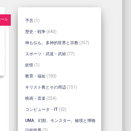
セール
1
予言
1
個
6
歴史・戦争
640
の
4
2
神も仏も。多神的世界と宗教
257
商
0
5
7
スポーツ・武道・武術
77
品
個
7
7
1
妖怪
1
の
個
個
個
1
教育・福祉
183
商
の
の
の
8
1
キリスト教とその周辺
151
品
商
商
商
3
5
2
映画・音楽
254
品
品
品
個
1
1
5
3
コンピュータ・IT
32
の
個
4
2
UMA、幻獣、モンスター。秘境と博物
商
の
個
個
2
誌的世界
2