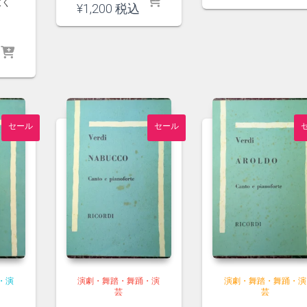
赦く
価
在
の
現
¥
1,200
税込
格
の
価
在
は
価
格
の
¥1,500
格
は
価
で
は
¥1,300
格
し
¥1,300
で
は
た。
で
し
¥1,200
す。
た。
で
0
す。
セール
セール
0
・演
演劇・舞踏・舞踊・演
演劇・舞踏・舞踊・演
芸
芸