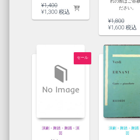
れの際はご容
元
¥
1,400
ださい。
の
現
¥
1,300
税込
価
在
元
¥
1,800
格
の
の
現
¥
1,600
税込
は
価
価
在
¥1,400
格
格
の
で
は
は
価
し
¥1,300
¥1,80
格
た。
で
セール
で
は
す。
し
¥1,60
た。
で
す。
演劇・舞踏・舞踊・演
演劇・舞踏・舞踊
芸
芸