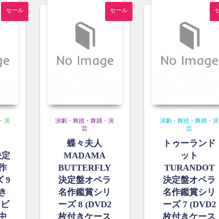
し
¥1,300
0
¥1,500
格
た。
で
セール
セール
で
は
す。
し
¥1,300
た。
で
す。
・演
演劇・舞踏・舞踊・演
演劇・舞踏・舞踊・演
芸
芸
蝶々夫人
トゥーランド
決定
MADAMA
ット
作
BUTTERFLY
TURANDOT
 9
決定盤オペラ
決定盤オペラ
付き
名作鑑賞シリ
名作鑑賞シリ
 ビ
ーズ 8 (DVD2
ーズ 7 (DVD2
中
枚付きケース
枚付きケース