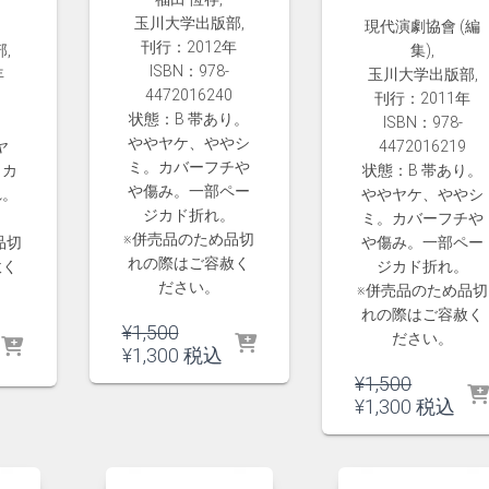
玉川大学出版部,
現代演劇協會 (編
刊行：2012年
,
集),
ISBN：978-
年
玉川大学出版部,
4472016240
刊行：2011年
状態：B 帯あり。
ISBN：978-
ややヤケ、ややシ
ヤ
4472016219
ミ。カバーフチや
。カ
状態：B 帯あり。
や傷み。一部ペー
れ。
ややヤケ、ややシ
ジカド折れ。
ミ。カバーフチや
※併売品のため品切
品切
や傷み。一部ペー
れの際はご容赦く
赦く
ジカド折れ。
ださい。
※併売品のため品切
れの際はご容赦く
元
¥
1,500
ださい。
の
現
¥
1,300
税込
価
在
元
¥
1,500
格
の
の
現
¥
1,300
税込
は
価
価
在
¥1,500
格
0
格
の
で
は
は
価