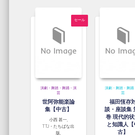
し
い
順
セール
演劇・舞踏・舞踊・演
演劇・舞踏・舞踊
芸
芸
世阿弥能楽論
福田恆存
集【中古】
談・座談集 
巻 現代的状
小西 甚一,
と知識人【
TTJ・たちばな出
古】
版,