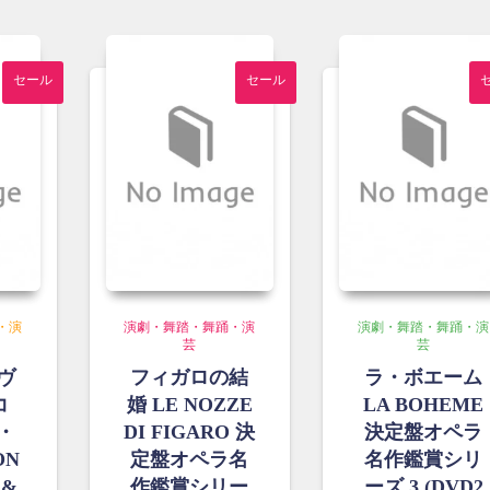
格
の
格
の
は
価
は
価
0
¥6,350
格
¥1,200
格
で
は
で
は
セール
セール
し
¥5,900
し
¥1,100
た。
で
た。
で
す。
す。
・演
演劇・舞踏・舞踊・演
演劇・舞踏・舞踊・演
芸
芸
ヴ
フィガロの結
ラ・ボエーム
コ
婚 LE NOZZE
LA BOHEME
・
DI FIGARO 決
決定盤オペラ
ON
定盤オペラ名
名作鑑賞シリ
 &
作鑑賞シリー
ーズ 3 (DVD2