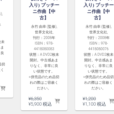
入り) プッチー
入り) プッチー
ニ作曲【中
ニ作曲【中
),
古】
古】
年
永竹 由幸 (監修),
永竹 由幸 (監修),
世界文化社,
世界文化社,
刊行：2008年
刊行：2008年
枚未
ISBN：978-
ISBN：978-
あま
4418080083
4418080076
に良
状態：A DVD2枚未
状態：A DVD2枚未
。
開封。中古感あま
開封。中古感あま
品切
りなく、非常に良
りなく、非常に良
赦く
い状態です。
い状態です。
※併売品のため品切
※併売品のため品切
れの際はご容赦く
れの際はご容赦く
ださい。
ださい。
元
元
¥
6,350
¥
1,200
の
現
の
現
¥
5,900
税込
¥
1,100
税込
価
在
価
在
0