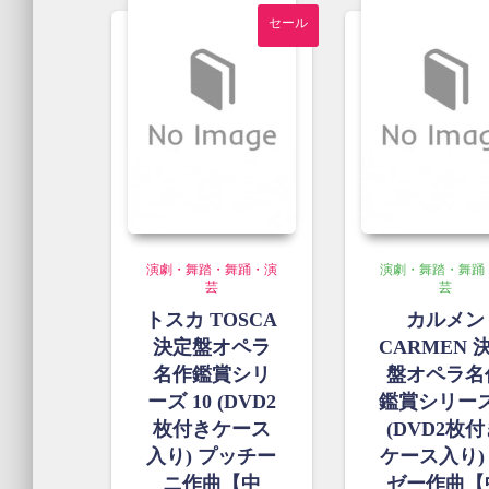
し
¥1,30
セール
た。
で
す。
演劇・舞踏・舞踊・演
演劇・舞踏・舞踊
芸
芸
トスカ TOSCA
カルメン
決定盤オペラ
CARMEN 
名作鑑賞シリ
盤オペラ名
ーズ 10 (DVD2
鑑賞シリーズ
枚付きケース
(DVD2枚
入り) プッチー
ケース入り)
ニ作曲【中
ゼー作曲【