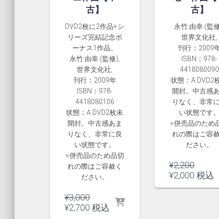
古】
古】
DVD2枚に2作品+シ
永竹 由幸 (監修
リーズ完結記念ボ
世界文化社,
ーナス1作品。
刊行：2009
永竹 由幸 (監修),
ISBN：978-
世界文化社,
4418080090
刊行：2009年
状態：A DVD2
ISBN：978-
開封。中古感
4418080106
りなく、非常
状態：A DVD2枚未
い状態です
開封。中古感あま
※併売品のため
りなく、非常に良
れの際はご容
い状態です。
ださい。
※併売品のため品切
元
¥
2,200
れの際はご容赦く
の
現
¥
2,000
税込
ださい。
価
在
格
の
元
¥
3,000
は
価
の
現
¥
2,700
税込
¥2,20
格
価
在