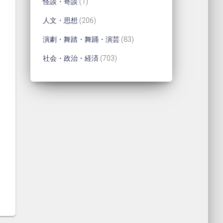
1
怪談・奇談
1
の
個
3
個
2
人文・思想
206
商
の
個
の
0
8
演劇・舞踏・舞踊・演芸
83
品
商
の
商
6
3
7
社会・政治・経済
703
品
商
品
個
個
0
品
の
の
3
商
商
個
品
品
の
商
品