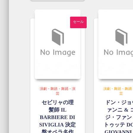
で
は
格
の
し
¥2,00
は
価
た。
で
¥3,000
格
セール
す。
で
は
し
¥2,700
た。
で
す。
演劇・舞踏・舞踊・演
演劇・舞踏・舞踊
芸
芸
セビリャの理
ドン・ジョ
髪師 IL
ァンニ & 
BARBIERE DI
ジ・ファン
SIVIGLIA 決定
トゥッテ D
盤オペラ名作
GIOVANNI