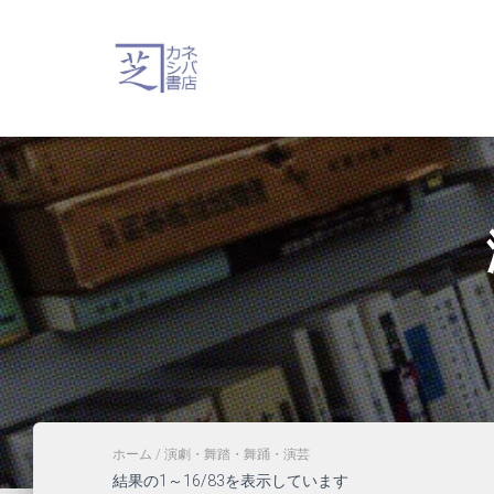
ホーム
/ 演劇・舞踏・舞踊・演芸
新
結果の1～16/83を表示しています