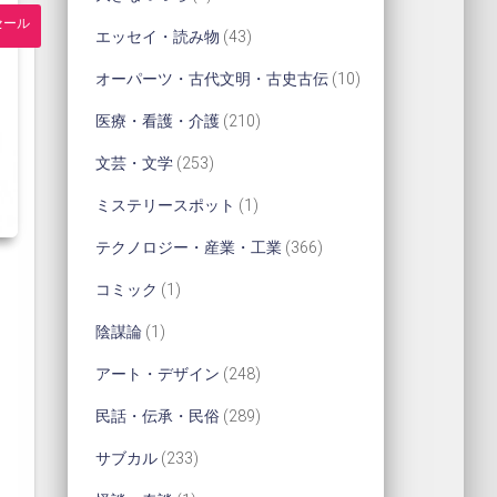
品
商
セール
8
個
4
エッセイ・読み物
43
品
個
の
3
1
オーパーツ・古代文明・古史古伝
10
の
商
個
0
2
医療・看護・介護
210
商
品
の
個
1
2
文芸・文学
253
品
商
の
0
5
1
ミステリースポット
1
品
商
個
3
個
3
テクノロジー・産業・工業
366
品
の
個
の
6
1
コミック
1
商
の
商
6
個
1
陰謀論
1
品
商
品
個
の
個
2
アート・デザイン
248
品
の
商
の
4
2
民話・伝承・民俗
289
商
品
商
8
8
2
サブカル
233
品
品
個
9
3