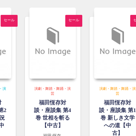
セール
セール
・演
演劇・舞踏・舞踊・演
演劇・舞踏・舞踊・演
芸
芸
対
福田恆存対
福田恆存対
第2
談・座談集 第4
談・座談集 第
況
巻 世相を斬る
巻 新しき文学
中
【中古】
への道【中
古】
福田 恆存,