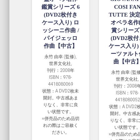
鑑賞シリーズ 6
COSI FA
(DVD2枚付き
TUTTE 決
ケース入り) ロ
オペラ名作
ッシーニ作曲 /
賞シリーズ 
パイジェッロ
(DVD2枚
作曲【中古】
ケース入り)
ーツァルト
永竹 由幸 (監修),
曲【中古
世界文化社,
刊行：2008年
永竹 由幸 (監修
ISBN：978-
世界文化社,
4418080069
刊行：2008
状態：A DVD2枚未
ISBN：978-
開封。中古感あま
4418080052
りなく、非常に良
状態：A DVD2
い状態です。
開封。中古感
※併売品のため品切
りなく、非常
れの際はご容赦く
い状態です
ださい。
※併売品のため