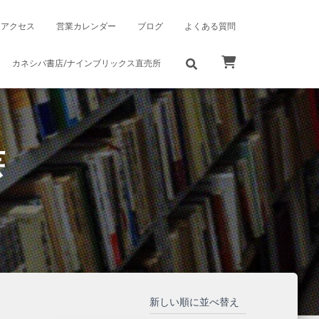
アクセス
営業カレンダー
ブログ
よくある質問
カネシバ書店/ナインブリックス直売所
芸