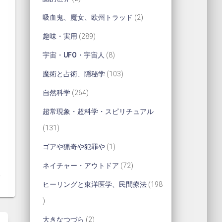
品
商
の
の
個
2
吸血鬼、魔女、欧州トラッド
2
品
商
商
の
個
2
趣味・実用
289
品
品
商
の
8
8
宇宙・UFO・宇宙人
8
品
商
9
個
1
魔術と占術、隠秘学
103
品
個
の
0
2
自然科学
264
の
商
3
6
超常現象・超科学・スピリチュアル
商
品
個
4
1
131
品
の
個
3
1
ゴアや猟奇や犯罪や
1
商
の
1
個
7
ネイチャー・アウトドア
72
品
商
個
の
2
ヒーリングと東洋医学、民間療法
198
品
の
商
個
1
商
品
の
9
2
大きなつづら
2