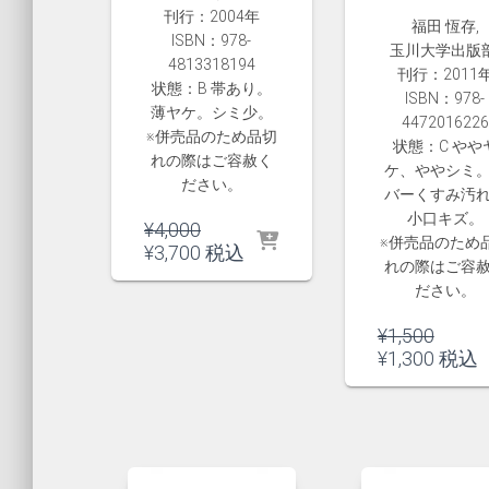
刊行：2004年
福田 恆存,
ISBN：978-
玉川大学出版部
4813318194
刊行：2011
状態：B 帯あり。
ISBN：978-
薄ヤケ。シミ少。
4472016226
※併売品のため品切
状態：C やや
れの際はご容赦く
ケ、ややシミ
ださい。
バーくすみ汚
小口キズ。
元
¥
4,000
※併売品のため
の
現
¥
3,700
税込
れの際はご容
価
在
ださい。
格
の
は
価
元
¥
1,500
¥4,000
格
の
現
¥
1,300
税込
で
は
価
在
し
¥3,700
格
の
た。
で
は
価
す。
¥1,50
格
で
は