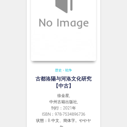
歴史・戦争
古都洛陽与河洛文化研究
【中古】
徐金星,
中州古籍出版社,
刊行：2021年
ISBN：978-7534896736
状態：B 中文、簡体字。ややヤ
ケ。