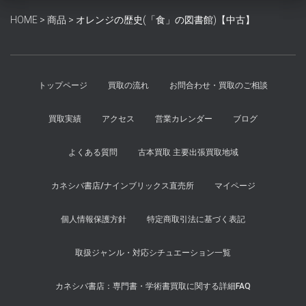
で
¥3,700
HOME
>
商品
>
オレンジの歴史(「食」の図書館)【中古】
し
で
た。
す。
トップページ
買取の流れ
お問合わせ・買取のご相談
買取実績
アクセス
営業カレンダー
ブログ
よくある質問
古本買取 主要出張買取地域
カネシバ書店/ナインブリックス直売所
マイページ
個人情報保護方針
特定商取引法に基づく表記
取扱ジャンル・対応シチュエーション一覧
カネシバ書店：専門書・学術書買取に関する詳細FAQ