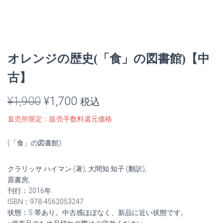
オレンジの歴史(「食」の図書館)【中
古】
元
現
¥
1,900
¥
1,700
税込
の
在
直売所限定：販売手数料還元価格
価
の
(「食」の図書館)
格
価
クラリッサ ハイマン (著), 大間知 知子 (翻訳),
は
格
原書房,
¥1,900
は
刊行：2016年
ISBN：978-4562053247
で
¥1,700
状態：S 帯あり。中古感ほぼなく、新品に近い状態です。