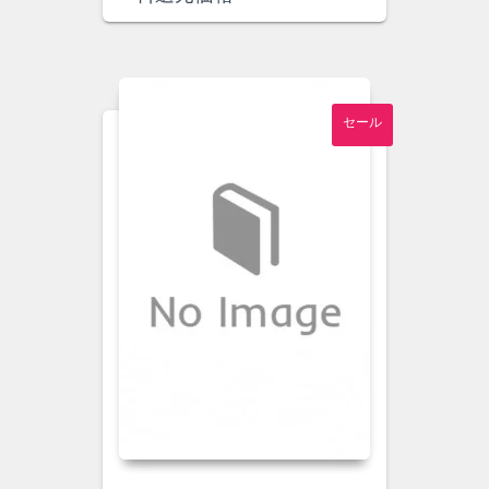
格
価
は
格
¥4,000
は
で
¥3,700
し
で
セール
た。
す。