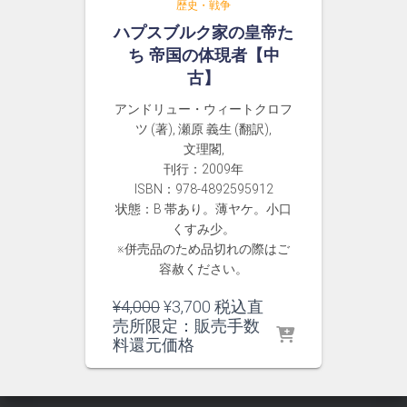
歴史・戦争
ハプスブルク家の皇帝た
ち 帝国の体現者【中
古】
アンドリュー・ウィートクロフ
ツ (著), 瀬原 義生 (翻訳),
文理閣,
刊行：2009年
ISBN：978-4892595912
状態：B 帯あり。薄ヤケ。小口
くすみ少。
※併売品のため品切れの際はご
容赦ください。
元
現
¥
4,000
¥
3,700
税込直
の
在
売所限定：販売手数
価
の
料還元価格
格
価
は
格
¥4,000
は