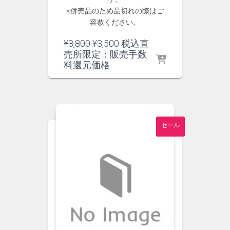
※併売品のため品切れの際はご
容赦ください。
元
現
¥
3,800
¥
3,500
税込直
の
在
売所限定：販売手数
価
の
料還元価格
格
価
は
格
¥3,800
は
で
¥3,500
し
で
セール
た。
す。