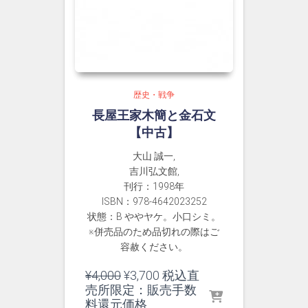
歴史・戦争
長屋王家木簡と金石文
【中古】
大山 誠一,
吉川弘文館,
刊行：1998年
ISBN：978-4642023252
状態：B ややヤケ。小口シミ。
※併売品のため品切れの際はご
容赦ください。
元
現
¥
4,000
¥
3,700
税込直
の
在
売所限定：販売手数
価
の
料還元価格