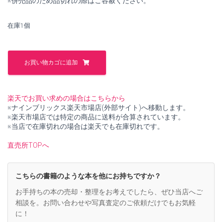
※併売品のため品切れの際はご容赦ください。
し
で
た。
す。
在庫1個
オ
レ
お買い物カゴに追加
ン
ジ
の
歴
楽天でお買い求めの場合はこちらから
史
※ナインブリックス楽天市場店(外部サイト)へ移動します。
(「食」
※楽天市場店では特定の商品に送料が合算されています。
の
※当店で在庫切れの場合は楽天でも在庫切れです。
図
書
直売所TOPへ
館)
【中
古】
こちらの書籍のような本を他にお持ちですか？
個
お手持ちの本の売却・整理をお考えでしたら、ぜひ当店へご
相談を。お問い合わせや写真査定のご依頼だけでもお気軽
に！