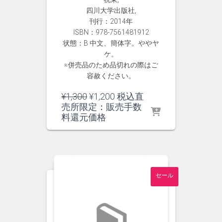
四川大学出版社,
刊行：2014年
ISBN：978-7561481912
状態：B 中文、簡体字。ややヤ
ケ。
※併売品のため品切れの際はご
容赦ください。
元
現
¥
1,300
¥
1,200
税込直
の
在
売所限定：販売手数
価
の
料還元価格
格
価
は
格
¥1,300
は
で
¥1,200
し
で
セール
た。
す。