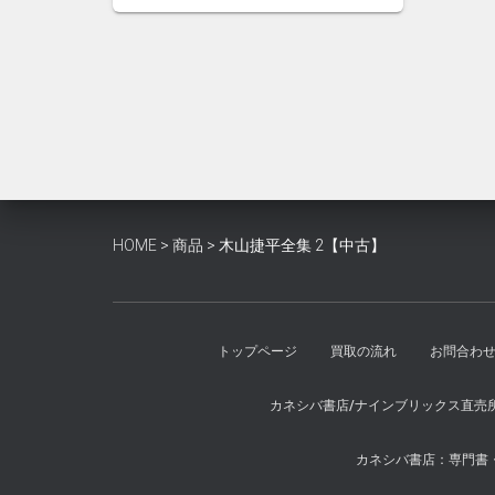
格
価
は
格
¥2,200
は
で
¥2,000
し
で
た。
す。
HOME
>
商品
>
木山捷平全集 2【中古】
トップページ
買取の流れ
お問合わ
カネシバ書店/ナインブリックス直売
カネシバ書店：専門書・