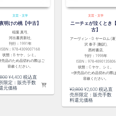
文芸・文学
文芸・文学
夜明けの桃【中古】
ニーチェが泣くとき
古】
稲葉 真弓,
河出書房新社,
アーヴィン・D. ヤーロム (著)
刊行：1991年
沢 泰子 (翻訳),
ISBN：978-4309007168
西村書店,
状態：B ヤケ、シミ。
刊行：1998年
併売品のため品切れの際はご
ISBN：978-4890135806
容赦ください。
状態：C ヤケ、シミ。
※併売品のため品切れの際
元
現
,800
¥
4,400
税込直
容赦ください。
の
在
所限定：販売手数
価
の
還元価格
元
現
¥
2,800
¥
2,600
税込直
格
価
の
在
売所限定：販売手数
は
格
価
の
料還元価格
¥4,800
は
格
価
で
¥4,400
は
格
し
で