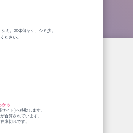
、シミ。本体薄ヤケ、シミ少。
赦ください。
らから
部サイト)へ移動します。
料が合算されています。
も在庫切れです。