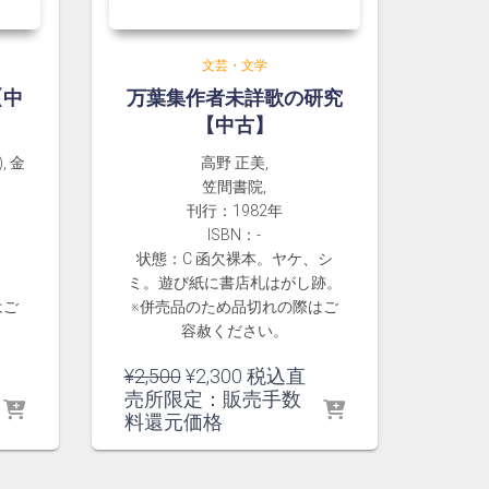
文芸・文学
【中
万葉集作者未詳歌の研究
【中古】
, 金
高野 正美,
笠間書院,
刊行：1982年
ISBN：-
状態：C 函欠裸本。ヤケ、シ
ミ。遊び紙に書店札はがし跡。
はご
※併売品のため品切れの際はご
容赦ください。
元
現
¥
2,500
¥
2,300
税込直
の
在
売所限定：販売手数
価
の
料還元価格
格
価
は
格