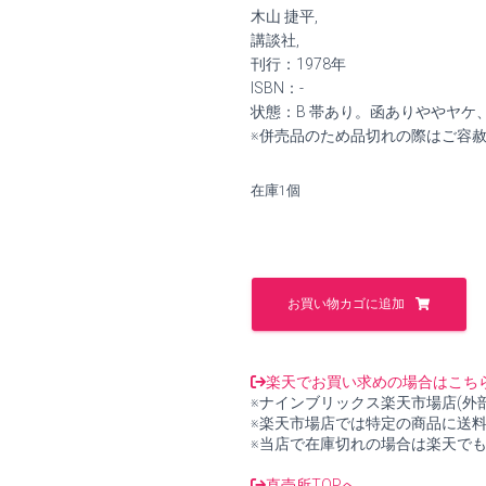
価
の
木山 捷平,
格
価
講談社,
刊行：1978年
は
格
ISBN：-
状態：B 帯あり。函ありややヤケ
¥5,000
は
※併売品のため品切れの際はご容
で
¥4,600
在庫1個
し
で
た。
す。
木
山
お買い物カゴに追加
捷
平
全
集
楽天でお買い求めの場合はこち
2【中
※ナインブリックス楽天市場店(外
古】
※楽天市場店では特定の商品に送
個
※当店で在庫切れの場合は楽天で
直売所TOPへ