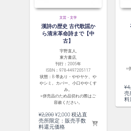
文芸・文学
漢詩の歴史 古代歌謡か
ら清末革命詩まで【中
古】
宇野直人,
東方書店,
刊行：2005年
※
ISBN：978-4497205117
状態：B 帯あり・ややヤケ、や
やシミ。カバー、小口ややくす
¥
4
み。
売
※併売品のため品切れの際はご
料
容赦ください。
元
現
¥
2,200
¥
2,000
税込直
の
在
売所限定：販売手数
価
の
料還元価格