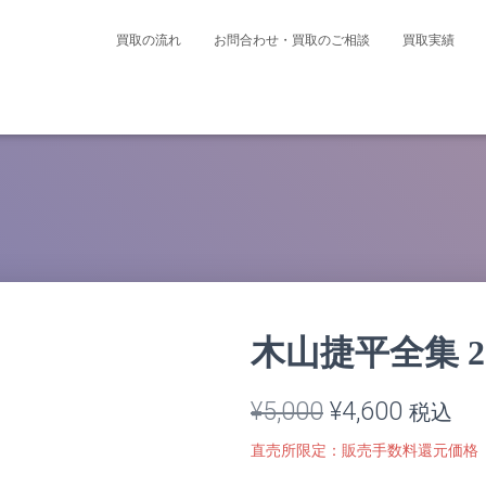
買取の流れ
お問合わせ・買取のご相談
買取実績
木山捷平全集 
元
現
¥
5,000
¥
4,600
税込
の
在
直売所限定：販売手数料還元価格