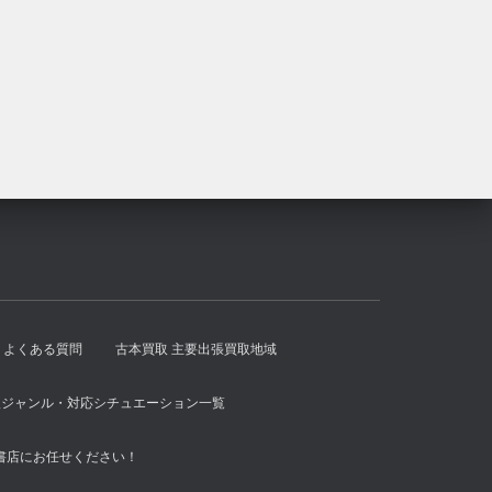
¥2,500
は
で
¥2,300
し
で
た。
す。
よくある質問
古本買取 主要出張買取地域
扱ジャンル・対応シチュエーション一覧
書店にお任せください！