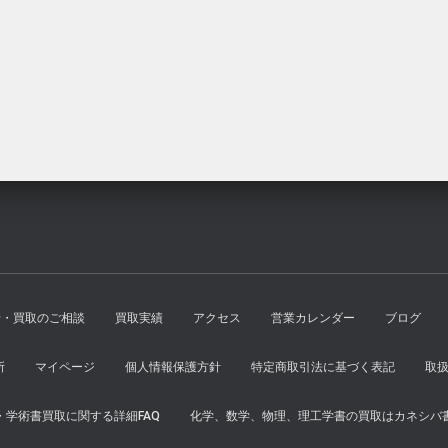
¥2,800
は
た。
す。
で
¥2,600
し
で
た。
す。
せ・買取のご相談
買取実績
アクセス
営業カレンダー
ブログ
所
マイページ
個人情報保護方針
特定商取引法に基づく表記
取
学術書買取に関する詳細FAQ
化学、数学、物理、理工学書の買取はカネシバ