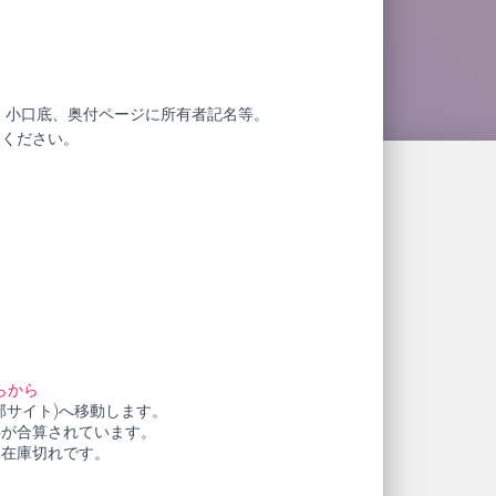
。小口底、奥付ページに所有者記名等。
赦ください。
らから
部サイト)へ移動します。
料が合算されています。
も在庫切れです。