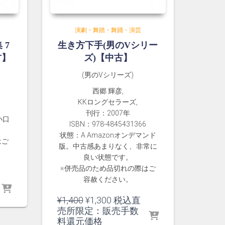
演劇・舞踏・舞踊・演芸
 7
生き方下手(男のVシリー
古】
ズ)【中古】
(男のVシリーズ)
西郷 輝彦,
KKロングセラーズ,
刊行：2007年
小口
ISBN：978-4845431366
状態：A Amazonオンデマンド
はご
版。中古感あまりなく、非常に
良い状態です。
※併売品のため品切れの際はご
容赦ください。
元
現
¥
1,400
¥
1,300
税込直
の
在
売所限定：販売手数
価
の
料還元価格