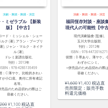
演劇・舞踏・舞踊・演芸
演劇・舞踏・舞踊・演芸
レ・ミゼラブル 【新装
福田恆存対談・座談集
版】【中古】
現代人の可能性【中
ロード・ミッシェル・シェー
現代演劇協會 (監修),
ルク (著), アラン・ブーブリ
玉川大学出版部,
(著), ジャン・マルク・ネイテ
刊行：2012年
ル (著),
ISBN：978-4472016271
ドレミ楽譜出版社,
状態：B 帯あり。薄ヤケ。
刊行：2013年
わずかにシミ。
ISBN：978-4285135459
※併売品のため品切れの際
態：C 薄ヤケ。比較的きれい
容赦ください。
すが小口底、奥付に所有者記
元
現
¥
1,600
¥
1,400
税込直
名等。
の
在
売所限定：販売手数
併売品のため品切れの際はご
価
の
料還元価格
容赦ください。
格
価
は
格
元
現
,200
¥
1,100
税込直