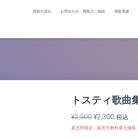
買取の流れ
お問合わせ・買取のご相談
買取実績
トスティ歌曲集
元
現
¥
2,500
¥
2,300
税込
の
在
直売所限定：販売手数料還元価格