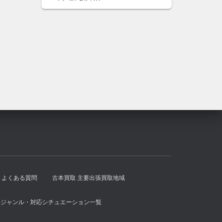
格
価
は
格
¥1,400
は
で
¥1,300
し
で
た。
す。
よくある質問
古本買取 主要出張買取地域
扱ジャンル・対応シチュエーション一覧