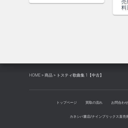
格
価
売
は
格
料
¥2,400
は
で
¥2,200
し
で
た。
す。
HOME
>
商品
>
トスティ歌曲集 1【中古】
トップページ
買取の流れ
お問合わ
カネシバ書店/ナインブリックス直売