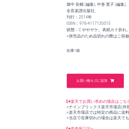
価
の
畑中 良輔 (編集), 中巻 寛子 (編集),
格
価
全音楽譜出版社,
刊行：2014年
は
格
ISBN：978-4117135015
状態：C ややヤケ。表紙カド折れ
¥2,500
は
※併売品のため品切れの際はご容
で
¥2,300
在庫1個
し
で
た。
す。
ト
ス
お買い物カゴに追加
テ
ィ
歌
曲
楽天でお買い求めの場合はこち
集
※ナインブリックス楽天市場店(外
1【中
※楽天市場店では特定の商品に送
古】
※当店で在庫切れの場合は楽天で
個
直売所TOPへ