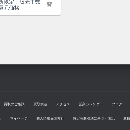
¥1,600
は
の
在
所限定：販売手数
で
¥1,400
価
の
還元価格
し
で
格
価
た。
す。
は
格
¥1,200
は
で
¥1,100
し
で
た。
す。
せ・買取のご相談
買取実績
アクセス
営業カレンダー
ブログ
所
マイページ
個人情報保護方針
特定商取引法に基づく表記
取