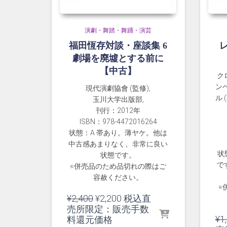
演劇・舞踏・舞踊・演芸
福田恆存対談・座談集 6
劇場を廃墟とする前に
【中古】
ク
ンベ
現代演劇協會 (監修),
ル 
玉川大学出版部,
刊行：2012年
ISBN：978-4472016264
状態：A 帯あり。薄ヤケ。他は
中古感あまりなく、非常に良い
状
状態です。
で
※併売品のため品切れの際はご
容赦ください。
※
元
現
¥
2,400
¥
2,200
税込直
の
在
売所限定：販売手数
価
の
¥
1
料還元価格