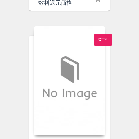
価
の
数料還元価格
格
価
は
格
¥20,000
は
で
¥18,600
し
で
セール
た。
す。