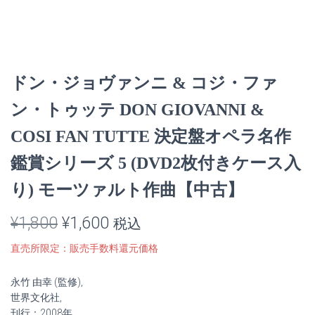
ドン・ジョヴァンニ & コジ・ファ
ン・トゥッテ DON GIOVANNI &
COSI FAN TUTTE 決定盤オペラ名作
鑑賞シリーズ 5 (DVD2枚付きケース入
り) モーツァルト作曲【中古】
元
現
¥
1,800
¥
1,600
税込
の
在
直売所限定：販売手数料還元価格
価
の
永竹 由幸 (監修),
格
価
世界文化社,
刊行：2008年