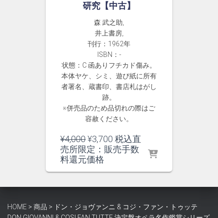
研究【中古】
森 武之助,
井上書房,
刊行：1962年
ISBN：-
状態：C 函ありフチカド傷み。
本体ヤケ、シミ、遊び紙に所有
者署名、蔵書印、書店札はがし
跡。
※併売品のため品切れの際はご
容赦ください。
元
現
¥
4,000
¥
3,700
税込直
の
在
売所限定：販売手数
価
の
料還元価格
格
価
は
格
¥4,000
は
で
¥3,700
HOME
>
商品
>
ドン・ジョヴァンニ & コジ・ファン・トゥッテ
し
で
DON GIOVANNI & COSI FAN TUTTE 決定盤オペラ名作鑑賞シリーズ