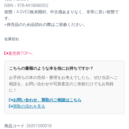
は
格
ISBN：978-4418080052
状態：A DVD2枚未開封。中古感あまりなく、非常に良い状態で
¥1,800
は
す。
※併売品のため品切れの際はご容赦ください。
で
¥1,600
し
で
在庫切れ
た。
す。
直売所TOPへ
こちらの書籍のような本を他にお持ちですか？
お手持ちの本の売却・整理をお考えでしたら、ぜひ当店へご
相談を。お問い合わせや写真査定のご依頼だけでもお気軽
に！
お問い合わせ、買取のご相談はこちら
買取の流れを見る
商品コード:
26051500018