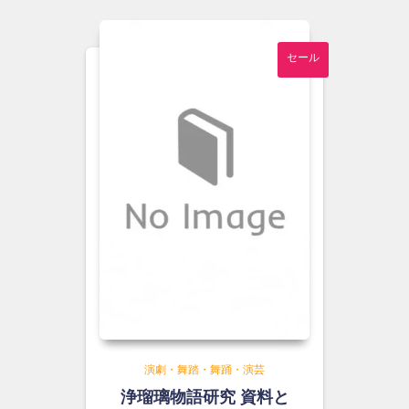
¥7,800
は
で
¥7,200
し
で
セール
た。
す。
演劇・舞踏・舞踊・演芸
浄瑠璃物語研究 資料と