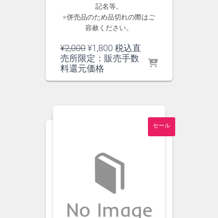
記名等。
※併売品のため品切れの際はご
容赦ください。
元
現
¥
2,000
¥
1,800
税込直
の
在
売所限定：販売手数
価
の
料還元価格
格
価
は
格
¥2,000
は
で
¥1,800
し
で
セール
た。
す。