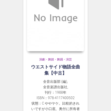
演劇・舞踏・舞踊・演芸
ウエストサイド物語全曲
集【中古】
全音出版部 (編),
全音楽譜出版社,
刊行：1988年
ISBN：978-4117400502
状態：C ややヤケ。比較的きれ
いですが小口底、奥付に所有者