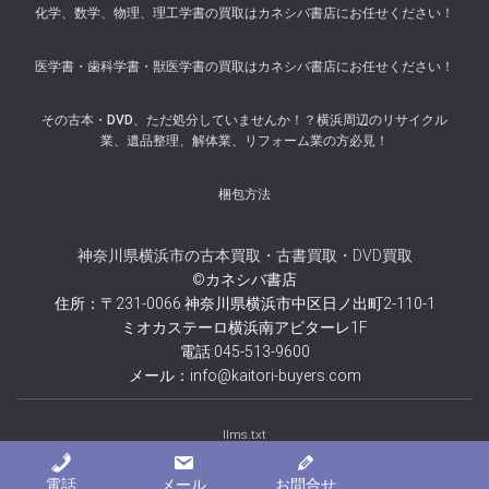
化学、数学、物理、理工学書の買取はカネシバ書店にお任せください！
医学書・歯科学書・獣医学書の買取はカネシバ書店にお任せください！
その古本・DVD、ただ処分していませんか！？横浜周辺のリサイクル
業、遺品整理、解体業、リフォーム業の方必見！
梱包方法
神奈川県横浜市の古本買取・古書買取・DVD買取
©カネシバ書店
住所：〒231-0066 神奈川県横浜市中区日ノ出町2-110-1
ミオカステーロ横浜南アビターレ1F
電話:045-513-9600
メール：info@kaitori-buyers.com
llms.txt
電話
メール
お問合せ