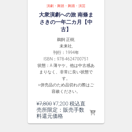
演劇・舞踏・舞踊・演芸
大衆演劇への旅 南條ま
さきの一年二カ月【中
古】
鵜飼 正樹,
未来社,
刊行：1994年
ISBN：978-4624700751
状態：A 薄ヤケ。他は中古感あ
まりなく、非常に良い状態で
す。
※併売品のため品切れの際はご
容赦ください。
元
現
¥
7,800
¥
7,200
税込直
の
在
売所限定：販売手数
価
の
料還元価格
格
価
は
格