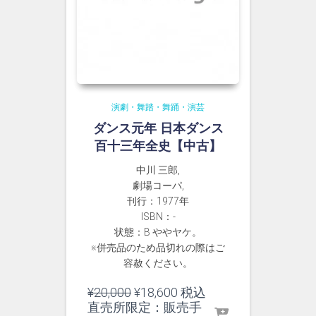
演劇・舞踏・舞踊・演芸
ダンス元年 日本ダンス
百十三年全史【中古】
中川 三郎,
劇場コーパ,
刊行：1977年
ISBN：-
状態：B ややヤケ。
※併売品のため品切れの際はご
容赦ください。
元
現
¥
20,000
¥
18,600
税込
の
在
直売所限定：販売手