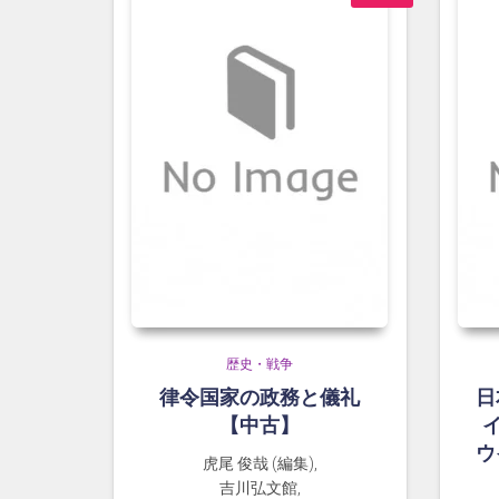
歴史・戦争
律令国家の政務と儀礼
日
【中古】
ウ
虎尾 俊哉 (編集),
吉川弘文館,