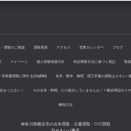
せ・買取のご相談
買取実績
アクセス
営業カレンダー
ブログ
所
マイページ
個人情報保護方針
特定商取引法に基づく表記
取
学術書買取に関する詳細FAQ
化学、数学、物理、理工学書の買取はカネシバ
任せください！
その古本・DVD、ただ処分していませんか！？横浜周辺のリ
梱包方法
神奈川県横浜市の古本買取・古書買取・DVD買取
©カネシバ書店