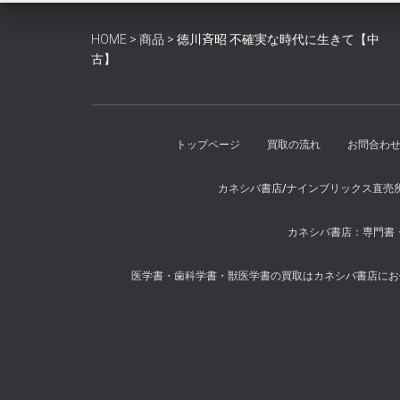
HOME
>
商品
>
徳川斉昭 不確実な時代に生きて【中
古】
トップページ
買取の流れ
お問合わ
カネシバ書店/ナインブリックス直売
カネシバ書店：専門書・
医学書・歯科学書・獣医学書の買取はカネシバ書店にお