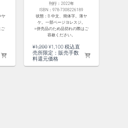
刊行：2022年
ISBN：978-7308226189
やヤ
状態：B 中文、簡体字。薄ヤ
ケ。一部ページヨレスジ。
はご
※併売品のため品切れの際はご
容赦ください。
元
現
¥
1,200
¥
1,100
税込直
の
在
売所限定：販売手数
価
の
料還元価格
格
価
は
格
¥1,200
は
で
¥1,100
し
で
た。
す。