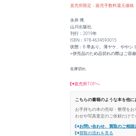
の
在
直売所限定：販売手数料還元価格
価
の
永井 博,
格
価
山川出版社,
刊行：2019年
は
格
ISBN：978-4634593015
状態：B 帯あり。薄ヤケ、ややシ
¥1,500
は
※併売品のため品切れの際はご容
で
¥1,300
在庫切れ
し
で
た。
す。
直売所TOPへ
こちらの書籍のような本を他に
お手持ちの本の売却・整理をお
わせや写真査定のご依頼だけで
お問い合わせ、買取のご相談
買取の流れを見る