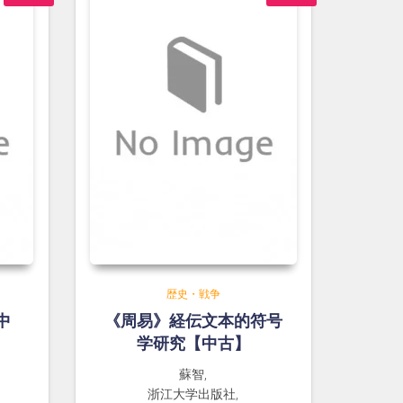
歴史・戦争
中
《周易》経伝文本的符号
学研究【中古】
蘇智,
浙江大学出版社,