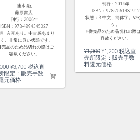
刊行：2014年
速水 融,
ISBN：978-7561481912
藤原書店,
状態：B 中文、簡体字。や
刊行：2006年
ケ。
ISBN：978-4894345027
※併売品のため品切れの際
態：A 帯あり。中古感あまり
容赦ください。
なく、非常に良い状態です。
併売品のため品切れの際はご
元
現
¥
1,300
¥
1,200
税込直
容赦ください。
の
在
売所限定：販売手数
価
の
料還元価格
元
現
,000
¥
3,700
税込直
格
価
の
在
所限定：販売手数
は
格
価
の
還元価格
¥1,300
は
格
価
で
¥1,200
は
格
し
で
¥4,000
は
た。
す。
で
¥3,700
し
で
た。
す。