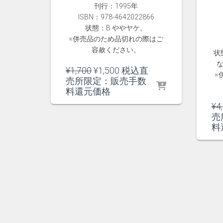
刊行：1995年
ISBN：978-4642022866
状態：B ややヤケ。
※併売品のため品切れの際はご
容赦ください。
状
元
現
¥
1,700
¥
1,500
税込直
※
の
在
売所限定：販売手数
価
の
料還元価格
格
価
¥
4
は
格
売
¥1,700
は
料
で
¥1,500
し
で
た。
す。