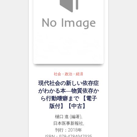
社会・政治・経済
現代社会の新しい依存症
がわかる本―物質依存か
ら行動嗜癖まで 【電子
版付】【中古】
樋口 進 (編著),
日本医事新報社,
刊行：2018年
ISBN：978-4784947935