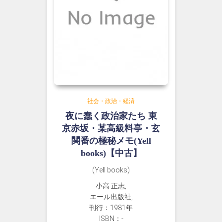
社会・政治・経済
夜に蠢く政治家たち 東
京赤坂・某高級料亭・玄
関番の極秘メモ(Yell
books)【中古】
(Yell books)
小高 正志,
エール出版社,
刊行：1981年
ISBN：-