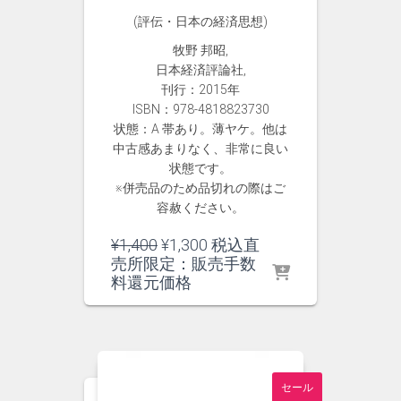
(評伝・日本の経済思想)
牧野 邦昭,
日本経済評論社,
刊行：2015年
ISBN：978-4818823730
状態：A 帯あり。薄ヤケ。他は
中古感あまりなく、非常に良い
状態です。
※併売品のため品切れの際はご
容赦ください。
元
現
¥
1,400
¥
1,300
税込直
の
在
売所限定：販売手数
価
の
料還元価格
格
価
は
格
¥1,400
は
で
¥1,300
し
で
セール
た。
す。