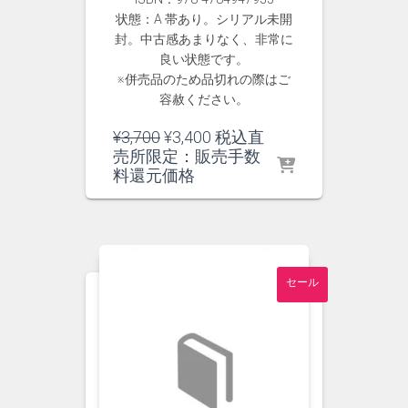
状態：A 帯あり。シリアル未開
封。中古感あまりなく、非常に
良い状態です。
※併売品のため品切れの際はご
容赦ください。
元
現
¥
3,700
¥
3,400
税込直
の
在
売所限定：販売手数
価
の
料還元価格
格
価
は
格
¥3,700
は
で
¥3,400
し
で
セール
た。
す。