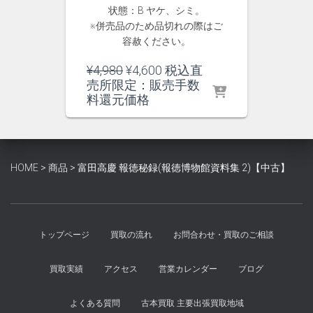
状態：B ヤケ、シミ。
※併売品のため品切れの際はご
容赦ください。
元
現
¥
4,980
¥
4,600
税込直
の
在
売所限定：販売手数
価
の
料還元価格
格
価
は
格
¥4,980
は
で
¥4,600
HOME
>
商品
>
富田高慶 報徳秘録(報徳博物館資料集 2)【中古】
し
で
た。
す。
トップページ
買取の流れ
お問合わせ・買取のご相談
買取実績
アクセス
営業カレンダー
ブログ
よくある質問
古本買取 主要出張買取地域