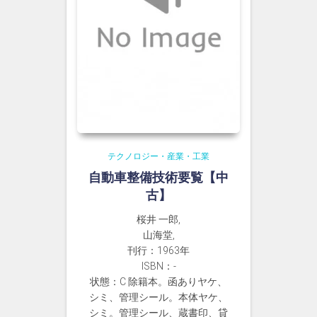
テクノロジー・産業・工業
自動車整備技術要覧【中
古】
桜井 一郎,
山海堂,
刊行：1963年
ISBN：-
状態：C 除籍本。函ありヤケ、
シミ、管理シール。本体ヤケ、
シミ。管理シール、蔵書印、貸