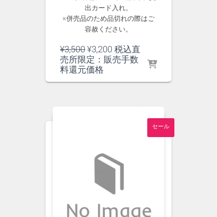
出カード入れ。
※併売品のため品切れの際はご
容赦ください。
元
現
¥
3,500
¥
3,200
税込直
の
在
売所限定：販売手数
価
の
料還元価格
格
価
は
格
¥3,500
は
で
¥3,200
し
で
セール
た。
す。