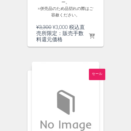
ー。
※併売品のため品切れの際はご
容赦ください。
元
現
¥
3,300
¥
3,000
税込直
の
在
売所限定：販売手数
価
の
料還元価格
格
価
は
格
¥3,300
は
で
¥3,000
し
で
セール
た。
す。