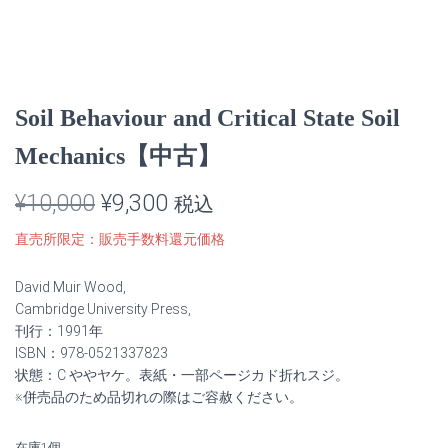
Soil Behaviour and Critical State Soil
Mechanics【中古】
元
現
¥
10,000
¥
9,300
税込
の
在
直売所限定：販売手数料還元価格
価
の
David Muir Wood,
格
価
Cambridge University Press,
刊行：1991年
は
格
ISBN：978-0521337823
状態：C ややヤケ。表紙・一部ページカド折れスジ。
¥10,000
は
※併売品のため品切れの際はご容赦ください。
で
¥9,300
在庫1個