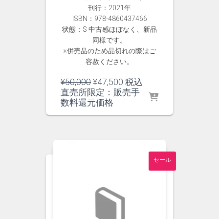
刊行：2021年
ISBN：978-4860437466
状態：S 中古感ほぼなく、新品
同様です。
※併売品のため品切れの際はご
容赦ください。
元
現
¥
50,000
¥
47,500
税込
の
在
直売所限定：販売手
価
の
数料還元価格
格
価
は
格
¥50,000
は
で
¥47,500
し
で
セール
た。
す。