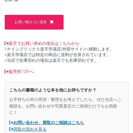
し
で
た。
す。
Soil
Behaviour
お買い物カゴに追加
and
Critical
State
Soil
楽天でお買い求めの場合はこちらから
Mechanics【中
※ナインブリックス楽天市場店(外部サイト)へ移動します。
古】
※楽天市場店では特定の商品に送料が合算されています。
個
※当店で在庫切れの場合は楽天でも在庫切れです。
直売所TOPへ
こちらの書籍のような本を他にお持ちですか？
お手持ちの本の売却・整理をお考えでしたら、ぜひ当店へご
相談を。お問い合わせや写真査定のご依頼だけでもお気軽
に！
お問い合わせ、買取のご相談はこちら
買取の流れを見る