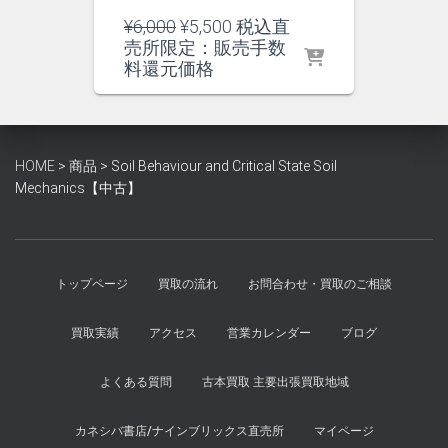
元
現
¥
6,000
¥
5,500
税込直
の
在
売所限定：販売手数
価
の
料還元価格
格
価
は
格
¥6,000
は
で
¥5,500
HOME
>
商品
>
Soil Behaviour and Critical State Soil
し
で
Mechanics【中古】
た。
す。
トップページ
買取の流れ
お問合わせ・買取のご相談
買取実績
アクセス
営業カレンダー
ブログ
よくある質問
古本買取 主要出張買取地域
カネシバ書店/ナインブリックス直売所
マイページ