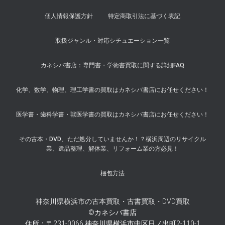
個人情報保護方針
特定商取引法に基づく表記
取扱ジャンル・対応シチュエーション一覧
カネシバ書店：専門書・学術書買取に関する詳細FAQ
化学、数学、物理、理工学書の買取はカネシバ書店にお任せください！
医学書・歯科学書・獣医学書の買取はカネシバ書店にお任せください！
その古本・DVD、ただ処分していませんか！？横浜周辺のリサイクル
業、遺品整理、解体業、リフォーム業の方必見！
梱包方法
神奈川県横浜市の古本買取・古書買取・DVD買取
©カネシバ書店
住所：〒231-0066 神奈川県横浜市中区日ノ出町2-110-1