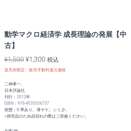
動学マクロ経済学 成長理論の発展【中
古】
元
現
¥
1,500
¥
1,300
税込
の
在
直売所限定：販売手数料還元価格
価
の
二神孝一,
格
価
日本評論社,
刊行：2012年
は
格
ISBN：978-4535556737
状態：B 帯あり。薄ヤケ。シミ少。
¥1,500
は
※併売品のため品切れの際はご容赦ください。
で
¥1,300
在庫1個