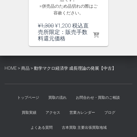
※併売品のため品切れの際はご
容赦ください。
元
現
¥
1,300
¥
1,200
税込直
の
在
売所限定：販売手数
価
の
料還元価格
格
価
は
格
¥1,300
は
で
¥1,200
HOME
>
商品
>
動学マクロ経済学 成長理論の発展【中古】
し
で
た。
す。
トップページ
買取の流れ
お問合わせ・買取のご相談
買取実績
アクセス
営業カレンダー
ブログ
よくある質問
古本買取 主要出張買取地域