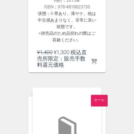
刊行：2015年
ISBN：978-4818823730
状態：A 帯あり。薄ヤケ。他は
中古感あまりなく、非常に良い
状態です。
※併売品のため品切れの際はご
容赦ください。
元
現
¥
1,400
¥
1,300
税込直
の
在
売所限定：販売手数
価
の
料還元価格
格
価
は
格
¥1,400
は
で
¥1,300
し
で
セール
た。
す。