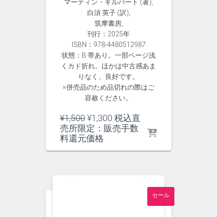
マーティン・ギルバート (著),
白須 英子 (訳),
筑摩書房,
刊行：2025年
ISBN：978-4480512987
状態：B 帯あり。一部ページ浅
くカド折れ。ほかは中古感あま
りなく、良好です。
※併売品のため品切れの際はご
容赦ください。
元
現
¥
1,500
¥
1,300
税込直
の
在
売所限定：販売手数
価
の
料還元価格
格
価
は
格
¥1,500
は
で
¥1,300
し
で
セール
た。
す。