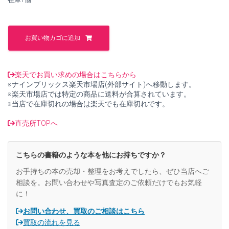
し
で
た。
す。
動
学
お買い物カゴに追加
マ
ク
ロ
経
楽天でお買い求めの場合はこちらから
済
※ナインブリックス楽天市場店(外部サイト)へ移動します。
学
※楽天市場店では特定の商品に送料が合算されています。
成
※当店で在庫切れの場合は楽天でも在庫切れです。
長
理
直売所TOPへ
論
の
発
こちらの書籍のような本を他にお持ちですか？
展
【中
お手持ちの本の売却・整理をお考えでしたら、ぜひ当店へご
古】
相談を。お問い合わせや写真査定のご依頼だけでもお気軽
個
に！
お問い合わせ、買取のご相談はこちら
買取の流れを見る