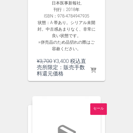
日本医事新報社,
刊行：2018年
ISBN：978-4784947935
状態：A 帯あり。シリアル未開
封。中古感あまりなく、非常に
良い状態です。
※併売品のため品切れの際はご
容赦ください。
元
現
¥
3,700
¥
3,400
税込直
の
在
売所限定：販売手数
価
の
料還元価格
格
価
は
格
¥3,700
は
で
¥3,400
し
で
セール
た。
す。