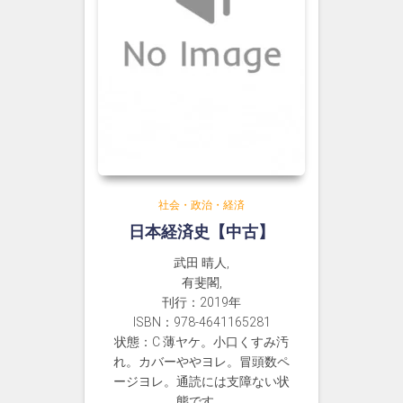
社会・政治・経済
日本経済史【中古】
武田 晴人,
有斐閣,
刊行：2019年
ISBN：978-4641165281
状態：C 薄ヤケ。小口くすみ汚
れ。カバーややヨレ。冒頭数ペ
ージヨレ。通読には支障ない状
態です。